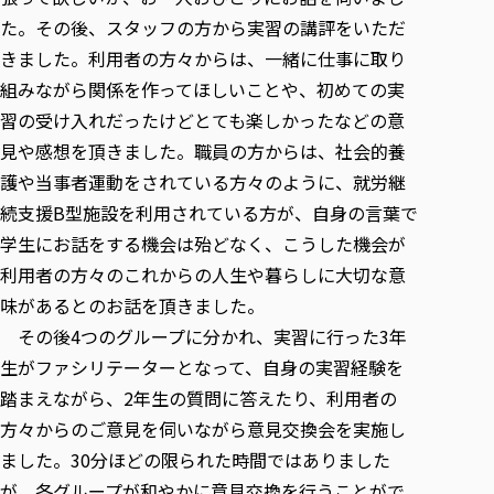
各種社会貢献活動の窓口
学びの特徴
自治体・団体等との主な協定
た。その後、スタッフの方から実習の講評をいただ
教員紹介・業績
伝承講座「311『伝える／備える』次世代塾」
ICT教育
研究所について
きました。利用者の方々からは、一緒に仕事に取り
JICA草の根技術協力事業
初年次教育（リエゾンゼミⅠ）
研究者のご紹介
学びのサポート
組みながら関係を作ってほしいことや、初めての実
被災地の子ども支援活動
実学臨床教育（総合福祉学部のみ履修可能）
習の受け入れだったけどとても楽しかったなどの意
学びのサポート
見や感想を頂きました。職員の方からは、社会的養
教育実践活動（教育学科学生のみ受講可能）
学費（学部学科）
護や当事者運動をされている方々のように、就労継
禅のこころ
授業料減免・奨学金等
続支援B型施設を利用されている方が、自身の言葉で
宿舎の紹介
学生にお話をする機会は殆どなく、こうした機会が
学生生活サポート
利用者の方々のこれからの人生や暮らしに大切な意
学生自主活動支援
味があるとのお話を頂きました。
その後4つのグループに分かれ、実習に行った3年
社会人学生の育児支援（一時預かり）
生がファシリテーターとなって、自身の実習経験を
学生総合補償制度
踏まえながら、2年生の質問に答えたり、利用者の
スポーツ傷害保険
方々からのご意見を伺いながら意見交換会を実施し
ました。30分ほどの限られた時間ではありました
が、各グループが和やかに意見交換を行うことがで