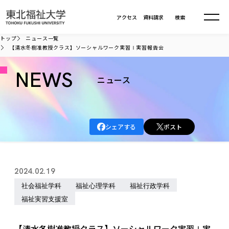
本文へ移動
アクセス
資料請求
検索
トップ
ニュース一覧
【清水冬樹准教授クラス】ソーシャルワーク実習Ⅰ実習報告会
大学について
NEWS
ニュース
学部・大学院
大学についてTOP
大学理念
入試情報
学部・大学院TOP
シェアする
ポスト
大学理念
大学の概要
総合福祉学部
進路・就職
東北福祉大学の想い
入試情報TOP
大学の概要
総合福祉学部
2024.02.19
建学の精神・教育の理念
大学の取り組み
共生まちづくり学部
大学の歩み
入学試験
社会福祉学科
福祉心理学科
福祉行政学科
課外活動
学長室の窓
社会福祉学科
進路・就職 TOP
大学の取り組み
共生まちづくり学部
学生・教職員・卒業生数
福祉実習支援室
情報公開
教育方針
福祉心理学科
教育学部
社会連携・研究
デジタルパンフ
学則
共生まちづくり学科
情報公開
就職状況
国際交流
各種方針
福祉行政学科
課外活動 TOP
教育学部
カリキュラム編成ガイドライン
【清水冬樹准教授クラス】ソーシャルワーク実習Ⅰ実