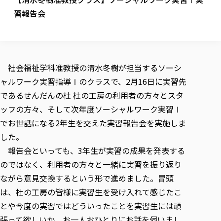
校歌の歴史
健康科学部
寄附行為
進学相談会
本学のシラバスについて
教育学科
習報告会
取得可能な資格・免許
校章・マーク・カラー
健康科学部
体育会・運動サークル紹介
社会連携・研究
ガバナンス・コード
国際交流TOP
一般事業主行動計画
産業福祉マネジメント学科
寄附の受け入れ
オープンキャンパス
中期事業計画
保健看護学科
東北福祉大学のキャリアサポート
公的資金等の不正使用の防止に関する基本方針
文化会・文化系サークル紹介
関連法人
交換留学生 Exchange students
事業計画／財務・事業報告
生涯教育・キャリア教育
リハビリテーション学科
社会連携・研究 TOP
情報福祉マネジメント学科
東北福祉大学のキャリアサポート
研究活動における不正行為の防止等に関する対応
教職員募集
採用ご担当者様へ
社会福祉学科准教授の清水冬樹が担当するソーシ
大学評価
医療経営管理学科
大学指定団体紹介
大学広報誌「TFU Newsletter 東北福祉大学通信」
進路・就職支援
海外留学・研修
役員・評議員一覧
仏教専修科
ャルワーク実習指導Ⅰのクラスで、2月16日に実習先
採用ご担当者様へ
東北福祉大学の研究活動
IR情報
生涯教育・キャリア教育TOP
初年次教育（リエゾンゼミⅠ）について
関連法人
東北福祉大学のキャリア教育
在学生の方
キャンパス案内
であるせんだんの杜 杜の工房の利用者の方々とスタ
東北福祉大学の研究活動
学校教育法施行規則第172条の2に基づく情報公開
センター長の挨拶
外国人在学生
リエゾンゼミ・ナビ（テキスト等）
大学院
在学生の方
東北福祉大学の紀要・リポジトリ
ッフの方々、そして次年度ソーシャルワーク実習Ⅰ
生涯学習・社会人講座
教職課程における情報の公表
求人の受付について
東北福祉大学の研究紹介
卒業生の方
お役立ち情報（リンク集）
取材について
大学院
でお世話になる2年生を交えた実習報告会を実施しま
東北福祉大学の紀要・リポジトリ
資格取得報奨制度について
Prospective Students
学部・学科等設置計画履行状況報告書
単独学内説明会のご案内
共同研究等をご検討の皆様へ
通信教育部
卒業生の方
産学・産学官連携
放射線モニタリング測定結果（国見キャンパス）
した。
月例TFU実学臨床研究セミナー
総合福祉学研究科 社会福祉学専攻 修士課程
東北福祉大学求人・インターンシップ検索サイト（キャリタスU
研究紀要
よくあるご質問
情報公開規程
通信教育部
産学・産学官連携
報告会といっても、3年生が実習の成果を発表する
卒業後のキャリア支援体制
施設利用
学生支援センター国際交流の活動
総合福祉学研究科 社会福祉学専攻 博士課程
教職研究
カリキュラム（学部・大学院）
社会貢献・地域連携活動
のではなく、利用者の方々と一緒に実習を振り返り
特別支援教育研究室
通信制大学院 総合福祉学研究科 社会福祉学専攻 修士課程
在学生による訪問、情報提供へのご協力のお願い
「高齢者のフレイル予防及びデジタルデバイド解消に向けた産官
東北福祉大学のDNA
総合福祉学研究科 福祉心理学専攻 修士課程
東北福祉大学教育・教職センター特別支援教育研究年報一覧
社会貢献・地域連携活動
ながら意見交換するという形で進めました。冒頭
スタッフ紹介
通信制大学院 総合福祉学研究科 福祉心理学専攻 修士課程
卒業生アンケート
同窓会
高齢者施設特化型モジュラー車いす開発
その他の就学機会
生涯学習・社会人講座
教育学研究科 教育学専攻 修士課程
芹沢銈介美術工芸館年報
TFU教育フォーラム
は、杜の工房の皆様に実習生を受け入れて感じたこ
社会貢献への取り組み
在学生インタビュー
学生参加 × 産学官連携 ～ 「行学一如」の実践
東北福祉大学機関リポジトリ
ニュース一覧
とや今度の実習ではどういったことを実習生には頑
社会貢献・地域連携活動報告書
学びの特徴
学内ポータルシステム
自治体・団体等との主な協定
東北福祉大学オープンアクセス方針
張って欲しいか、お一人おひとりにお話を伺いまし
Universal Passport