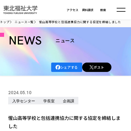
本文へ移動
アクセス
資料請求
検索
トップ
ニュース一覧
惺山高等学校と包括連携協力に関する協定を締結しました
大学について
NEWS
ニュース
学部・大学院
大学についてTOP
シェアする
ポスト
大学理念
入試情報
学部・大学院TOP
大学理念
大学の概要
総合福祉学部
進路・就職
東北福祉大学の想い
入試情報TOP
2024.05.10
大学の概要
総合福祉学部
建学の精神・教育の理念
大学の取り組み
入学センター
学長室
企画課
共生まちづくり学部
大学の歩み
入学試験
課外活動
学長室の窓
社会福祉学科
進路・就職 TOP
大学の取り組み
共生まちづくり学部
学生・教職員・卒業生数
情報公開
教育方針
福祉心理学科
惺山高等学校と包括連携協力に関する協定を締結しま
教育学部
社会連携・研究
デジタルパンフ
学則
共生まちづくり学科
情報公開
就職状況
した
国際交流
各種方針
福祉行政学科
課外活動 TOP
教育学部
カリキュラム編成ガイドライン