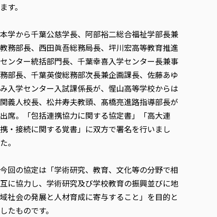
各種社会貢献活動の窓口
学びの特徴
自治体・団体等との主な協定
ます。
教員紹介・業績
伝承講座「311『伝える／備える』次世代塾」
ICT教育
研究所について
JICA草の根技術協力事業
本学から千葉公慈学長、阿部裕二総合福祉学部長兼
初年次教育（リエゾンゼミⅠ）
研究者のご紹介
学びのサポート
教務部長、西田眞吾総務局長、坪川宏高等教育推進
被災地の子ども支援活動
実学臨床教育（総合福祉学部のみ履修可能）
学びのサポート
センター統括部門長、千葉幸喜入学センター長兼事
教育実践活動（教育学科学生のみ受講可能）
学費（学部学科）
務部長、千葉英俊総務部次長兼企画課長、佐藤あゆ
禅のこころ
授業料減免・奨学金等
み入学センター入試課係長が、惺山高等学校からは
関義人校長、松井寿夫教頭、髙橋亮進路指導部長が
宿舎の紹介
出席。「包括連携協力に関する協定書」「高大連
学生生活サポート
携・接続に関する覚書」に双方で署名を行いまし
学生自主活動支援
た。
社会人学生の育児支援（一時預かり）
学生総合補償制度
今回の協定は「学術研究、教育、文化等の分野で相
スポーツ傷害保険
互に協力し、学術研究及び学校教育の振興並びに地
域社会の発展と人材育成に寄与すること」を目的と
したものです。