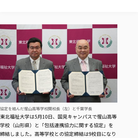
校歌の歴史
健康科学部
寄附行為
進学相談会
本学のシラバスについて
教育学科
取得可能な資格・免許
校章・マーク・カラー
健康科学部
体育会・運動サークル紹介
社会連携・研究
ガバナンス・コード
国際交流TOP
一般事業主行動計画
産業福祉マネジメント学科
寄附の受け入れ
オープンキャンパス
中期事業計画
保健看護学科
東北福祉大学のキャリアサポート
公的資金等の不正使用の防止に関する基本方針
文化会・文化系サークル紹介
関連法人
交換留学生 Exchange students
事業計画／財務・事業報告
生涯教育・キャリア教育
リハビリテーション学科
社会連携・研究 TOP
情報福祉マネジメント学科
東北福祉大学のキャリアサポート
研究活動における不正行為の防止等に関する対応
教職員募集
採用ご担当者様へ
大学評価
医療経営管理学科
大学指定団体紹介
大学広報誌「TFU Newsletter 東北福祉大学通信」
進路・就職支援
海外留学・研修
役員・評議員一覧
仏教専修科
採用ご担当者様へ
東北福祉大学の研究活動
IR情報
生涯教育・キャリア教育TOP
初年次教育（リエゾンゼミⅠ）について
関連法人
東北福祉大学のキャリア教育
在学生の方
キャンパス案内
東北福祉大学の研究活動
学校教育法施行規則第172条の2に基づく情報公開
センター長の挨拶
外国人在学生
リエゾンゼミ・ナビ（テキスト等）
大学院
在学生の方
東北福祉大学の紀要・リポジトリ
生涯学習・社会人講座
教職課程における情報の公表
求人の受付について
東北福祉大学の研究紹介
卒業生の方
お役立ち情報（リンク集）
取材について
大学院
東北福祉大学の紀要・リポジトリ
資格取得報奨制度について
Prospective Students
学部・学科等設置計画履行状況報告書
単独学内説明会のご案内
共同研究等をご検討の皆様へ
通信教育部
卒業生の方
産学・産学官連携
放射線モニタリング測定結果（国見キャンパス）
月例TFU実学臨床研究セミナー
総合福祉学研究科 社会福祉学専攻 修士課程
東北福祉大学求人・インターンシップ検索サイト（キャリタスU
研究紀要
よくあるご質問
情報公開規程
通信教育部
産学・産学官連携
卒業後のキャリア支援体制
施設利用
学生支援センター国際交流の活動
総合福祉学研究科 社会福祉学専攻 博士課程
教職研究
カリキュラム（学部・大学院）
社会貢献・地域連携活動
特別支援教育研究室
通信制大学院 総合福祉学研究科 社会福祉学専攻 修士課程
在学生による訪問、情報提供へのご協力のお願い
「高齢者のフレイル予防及びデジタルデバイド解消に向けた産官
東北福祉大学のDNA
総合福祉学研究科 福祉心理学専攻 修士課程
東北福祉大学教育・教職センター特別支援教育研究年報一覧
社会貢献・地域連携活動
協定を結んだ惺山高等学校関校長（左）と千葉学長
スタッフ紹介
通信制大学院 総合福祉学研究科 福祉心理学専攻 修士課程
卒業生アンケート
同窓会
高齢者施設特化型モジュラー車いす開発
その他の就学機会
生涯学習・社会人講座
東北福祉大学は5月10日、国見キャンパスで惺山高等
教育学研究科 教育学専攻 修士課程
芹沢銈介美術工芸館年報
TFU教育フォーラム
社会貢献への取り組み
在学生インタビュー
学生参加 × 産学官連携 ～ 「行学一如」の実践
学校（山形県）と「包括連携協力に関する協定」を
東北福祉大学機関リポジトリ
ニュース一覧
社会貢献・地域連携活動報告書
学びの特徴
学内ポータルシステム
自治体・団体等との主な協定
締結しました。高等学校との協定締結は9校目になり
東北福祉大学オープンアクセス方針
Universal Passport