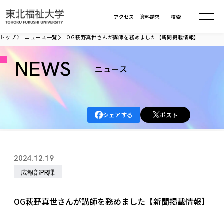
本文へ移動
アクセス
資料請求
検索
トップ
ニュース一覧
OG萩野真世さんが講師を務めました【新聞掲載情報】
大学について
NEWS
ニュース
学部・大学院
大学についてTOP
シェアする
ポスト
大学理念
入試情報
学部・大学院TOP
大学理念
大学の概要
総合福祉学部
進路・就職
東北福祉大学の想い
入試情報TOP
2024.12.19
大学の概要
総合福祉学部
建学の精神・教育の理念
大学の取り組み
広報部PR課
共生まちづくり学部
大学の歩み
入学試験
課外活動
学長室の窓
社会福祉学科
進路・就職 TOP
大学の取り組み
共生まちづくり学部
学生・教職員・卒業生数
情報公開
教育方針
福祉心理学科
OG萩野真世さんが講師を務めました【新聞掲載情報】
教育学部
社会連携・研究
デジタルパンフ
学則
共生まちづくり学科
情報公開
就職状況
国際交流
各種方針
福祉行政学科
課外活動 TOP
教育学部
カリキュラム編成ガイドライン