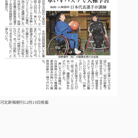
各種社会貢献活動の窓口
学びの特徴
自治体・団体等との主な協定
教員紹介・業績
伝承講座「311『伝える／備える』次世代塾」
ICT教育
研究所について
JICA草の根技術協力事業
初年次教育（リエゾンゼミⅠ）
研究者のご紹介
学びのサポート
被災地の子ども支援活動
実学臨床教育（総合福祉学部のみ履修可能）
学びのサポート
教育実践活動（教育学科学生のみ受講可能）
学費（学部学科）
禅のこころ
授業料減免・奨学金等
宿舎の紹介
学生生活サポート
学生自主活動支援
社会人学生の育児支援（一時預かり）
河北新報朝刊12月19日掲載
学生総合補償制度
スポーツ傷害保険