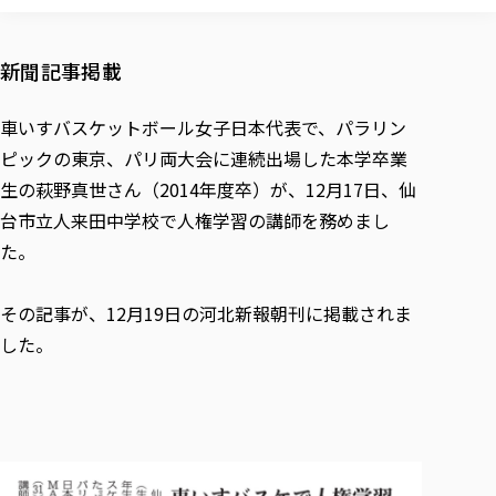
校歌の歴史
健康科学部
寄附行為
進学相談会
本学のシラバスについて
教育学科
取得可能な資格・免許
校章・マーク・カラー
健康科学部
体育会・運動サークル紹介
社会連携・研究
ガバナンス・コード
国際交流TOP
一般事業主行動計画
産業福祉マネジメント学科
新聞記事掲載
寄附の受け入れ
オープンキャンパス
中期事業計画
保健看護学科
東北福祉大学のキャリアサポート
公的資金等の不正使用の防止に関する基本方針
文化会・文化系サークル紹介
関連法人
交換留学生 Exchange students
事業計画／財務・事業報告
生涯教育・キャリア教育
リハビリテーション学科
社会連携・研究 TOP
情報福祉マネジメント学科
東北福祉大学のキャリアサポート
車いすバスケットボール女子日本代表で、パラリン
研究活動における不正行為の防止等に関する対応
教職員募集
採用ご担当者様へ
大学評価
医療経営管理学科
ピックの東京、パリ両大会に連続出場した本学卒業
大学指定団体紹介
大学広報誌「TFU Newsletter 東北福祉大学通信」
進路・就職支援
海外留学・研修
役員・評議員一覧
仏教専修科
採用ご担当者様へ
東北福祉大学の研究活動
IR情報
生の萩野真世さん（2014年度卒）が、12月17日、仙
生涯教育・キャリア教育TOP
初年次教育（リエゾンゼミⅠ）について
関連法人
東北福祉大学のキャリア教育
在学生の方
キャンパス案内
台市立人来田中学校で人権学習の講師を務めまし
東北福祉大学の研究活動
学校教育法施行規則第172条の2に基づく情報公開
センター長の挨拶
外国人在学生
リエゾンゼミ・ナビ（テキスト等）
大学院
在学生の方
東北福祉大学の紀要・リポジトリ
た。
生涯学習・社会人講座
教職課程における情報の公表
求人の受付について
東北福祉大学の研究紹介
卒業生の方
お役立ち情報（リンク集）
取材について
大学院
東北福祉大学の紀要・リポジトリ
資格取得報奨制度について
Prospective Students
学部・学科等設置計画履行状況報告書
単独学内説明会のご案内
共同研究等をご検討の皆様へ
通信教育部
卒業生の方
産学・産学官連携
放射線モニタリング測定結果（国見キャンパス）
月例TFU実学臨床研究セミナー
その記事が、12月19日の河北新報朝刊に掲載されま
総合福祉学研究科 社会福祉学専攻 修士課程
東北福祉大学求人・インターンシップ検索サイト（キャリタスU
研究紀要
よくあるご質問
情報公開規程
通信教育部
産学・産学官連携
卒業後のキャリア支援体制
施設利用
した。
学生支援センター国際交流の活動
総合福祉学研究科 社会福祉学専攻 博士課程
教職研究
カリキュラム（学部・大学院）
社会貢献・地域連携活動
特別支援教育研究室
通信制大学院 総合福祉学研究科 社会福祉学専攻 修士課程
在学生による訪問、情報提供へのご協力のお願い
「高齢者のフレイル予防及びデジタルデバイド解消に向けた産官
東北福祉大学のDNA
総合福祉学研究科 福祉心理学専攻 修士課程
東北福祉大学教育・教職センター特別支援教育研究年報一覧
社会貢献・地域連携活動
スタッフ紹介
通信制大学院 総合福祉学研究科 福祉心理学専攻 修士課程
卒業生アンケート
同窓会
高齢者施設特化型モジュラー車いす開発
その他の就学機会
生涯学習・社会人講座
教育学研究科 教育学専攻 修士課程
芹沢銈介美術工芸館年報
TFU教育フォーラム
社会貢献への取り組み
在学生インタビュー
学生参加 × 産学官連携 ～ 「行学一如」の実践
東北福祉大学機関リポジトリ
ニュース一覧
社会貢献・地域連携活動報告書
学びの特徴
学内ポータルシステム
自治体・団体等との主な協定
東北福祉大学オープンアクセス方針
Universal Passport