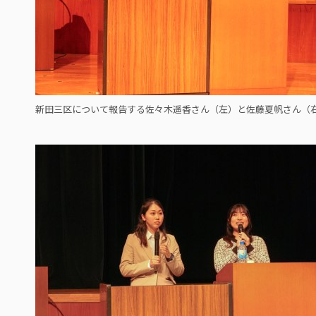
新田三区について報告する佐々木遥香さん（左）と佐藤夏帆さん（