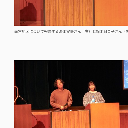
南宮地区について報告する湯本実優さん（右）と鈴木日菜子さん（