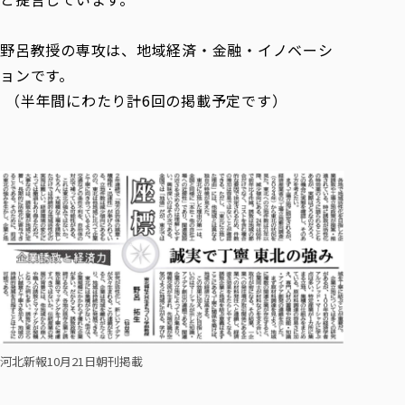
各種社会貢献活動の窓口
学びの特徴
自治体・団体等との主な協定
教員紹介・業績
伝承講座「311『伝える／備える』次世代塾」
ICT教育
研究所について
野呂教授の専攻は、地域経済・金融・イノベーシ
JICA草の根技術協力事業
初年次教育（リエゾンゼミⅠ）
研究者のご紹介
学びのサポート
ョンです。
被災地の子ども支援活動
実学臨床教育（総合福祉学部のみ履修可能）
（半年間にわたり計6回の掲載予定です）
学びのサポート
教育実践活動（教育学科学生のみ受講可能）
学費（学部学科）
禅のこころ
授業料減免・奨学金等
宿舎の紹介
学生生活サポート
学生自主活動支援
社会人学生の育児支援（一時預かり）
学生総合補償制度
スポーツ傷害保険
河北新報10月21日朝刊掲載