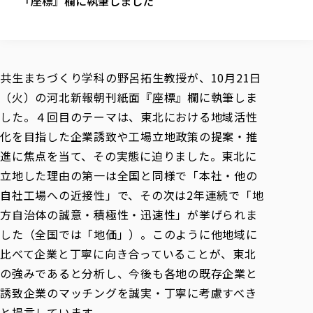
『座標』欄に執筆しました
校歌の歴史
健康科学部
寄附行為
進学相談会
本学のシラバスについて
教育学科
取得可能な資格・免許
校章・マーク・カラー
健康科学部
体育会・運動サークル紹介
社会連携・研究
ガバナンス・コード
国際交流TOP
一般事業主行動計画
産業福祉マネジメント学科
寄附の受け入れ
オープンキャンパス
中期事業計画
保健看護学科
東北福祉大学のキャリアサポート
公的資金等の不正使用の防止に関する基本方針
文化会・文化系サークル紹介
関連法人
交換留学生 Exchange students
事業計画／財務・事業報告
生涯教育・キャリア教育
リハビリテーション学科
共生まちづくり学科の野呂拓生教授が、10月21日
社会連携・研究 TOP
情報福祉マネジメント学科
東北福祉大学のキャリアサポート
研究活動における不正行為の防止等に関する対応
教職員募集
採用ご担当者様へ
（火）の河北新報朝刊紙面『座標』欄に執筆しま
大学評価
医療経営管理学科
大学指定団体紹介
大学広報誌「TFU Newsletter 東北福祉大学通信」
進路・就職支援
海外留学・研修
役員・評議員一覧
仏教専修科
採用ご担当者様へ
した。４回目のテーマは、東北における地域活性
東北福祉大学の研究活動
IR情報
生涯教育・キャリア教育TOP
初年次教育（リエゾンゼミⅠ）について
関連法人
東北福祉大学のキャリア教育
在学生の方
キャンパス案内
化を目指した企業誘致や工場立地政策の提案・推
東北福祉大学の研究活動
学校教育法施行規則第172条の2に基づく情報公開
センター長の挨拶
外国人在学生
リエゾンゼミ・ナビ（テキスト等）
大学院
在学生の方
東北福祉大学の紀要・リポジトリ
進に焦点を当て、その実態に迫りました。東北に
生涯学習・社会人講座
教職課程における情報の公表
求人の受付について
東北福祉大学の研究紹介
卒業生の方
お役立ち情報（リンク集）
取材について
大学院
立地した理由の第一は全国と同様で「本社・他の
東北福祉大学の紀要・リポジトリ
資格取得報奨制度について
Prospective Students
学部・学科等設置計画履行状況報告書
単独学内説明会のご案内
共同研究等をご検討の皆様へ
通信教育部
卒業生の方
産学・産学官連携
放射線モニタリング測定結果（国見キャンパス）
自社工場への近接性」で、その次は2年連続で「地
月例TFU実学臨床研究セミナー
総合福祉学研究科 社会福祉学専攻 修士課程
東北福祉大学求人・インターンシップ検索サイト（キャリタスU
研究紀要
よくあるご質問
情報公開規程
通信教育部
産学・産学官連携
方自治体の誠意・積極性・迅速性」が挙げられま
卒業後のキャリア支援体制
施設利用
学生支援センター国際交流の活動
総合福祉学研究科 社会福祉学専攻 博士課程
教職研究
カリキュラム（学部・大学院）
社会貢献・地域連携活動
特別支援教育研究室
した（全国では「地価」）。このように他地域に
通信制大学院 総合福祉学研究科 社会福祉学専攻 修士課程
在学生による訪問、情報提供へのご協力のお願い
「高齢者のフレイル予防及びデジタルデバイド解消に向けた産官
東北福祉大学のDNA
総合福祉学研究科 福祉心理学専攻 修士課程
東北福祉大学教育・教職センター特別支援教育研究年報一覧
社会貢献・地域連携活動
比べて企業と丁寧に向き合っていることが、東北
スタッフ紹介
通信制大学院 総合福祉学研究科 福祉心理学専攻 修士課程
卒業生アンケート
同窓会
高齢者施設特化型モジュラー車いす開発
その他の就学機会
生涯学習・社会人講座
教育学研究科 教育学専攻 修士課程
芹沢銈介美術工芸館年報
TFU教育フォーラム
の強みであると分析し、今後も各地の既存企業と
社会貢献への取り組み
在学生インタビュー
学生参加 × 産学官連携 ～ 「行学一如」の実践
東北福祉大学機関リポジトリ
ニュース一覧
誘致企業のマッチングを誠実・丁寧に考慮すべき
社会貢献・地域連携活動報告書
学びの特徴
学内ポータルシステム
自治体・団体等との主な協定
東北福祉大学オープンアクセス方針
と提言しています。
Universal Passport