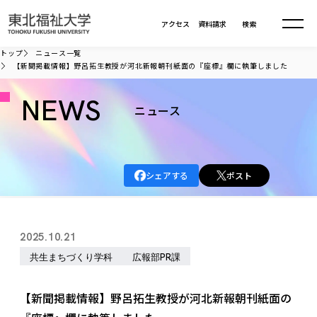
本文へ移動
アクセス
資料請求
検索
トップ
ニュース一覧
【新聞掲載情報】野呂拓生教授が河北新報朝刊紙面の『座標』欄に執筆しました
大学について
NEWS
ニュース
学部・大学院
大学についてTOP
大学理念
入試情報
学部・大学院TOP
シェアする
ポスト
大学理念
大学の概要
総合福祉学部
進路・就職
東北福祉大学の想い
入試情報TOP
大学の概要
総合福祉学部
2025.10.21
建学の精神・教育の理念
大学の取り組み
共生まちづくり学部
大学の歩み
入学試験
共生まちづくり学科
広報部PR課
課外活動
学長室の窓
社会福祉学科
進路・就職 TOP
大学の取り組み
共生まちづくり学部
学生・教職員・卒業生数
情報公開
教育方針
福祉心理学科
教育学部
社会連携・研究
デジタルパンフ
【新聞掲載情報】野呂拓生教授が河北新報朝刊紙面の
学則
共生まちづくり学科
情報公開
就職状況
国際交流
各種方針
福祉行政学科
課外活動 TOP
教育学部
カリキュラム編成ガイドライン