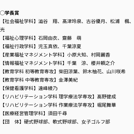
◯学長賞
【社会福祉学科】澁谷 翔、髙津玲泉、古谷優月、松浦 楓
光
【福祉心理学科】石岡由衣、齋藤 萌
【福祉行政学科】児玉真依、千葉涼夏
【産業福祉マネジメント学科】小原大知、村岡麗香
【情報福祉マネジメント学科】千葉 涼、櫻井頼之介
【教育学科 初等教育専攻】柴田涼葉、鈴木柚花、山川咲希
【教育学科 中等教育専攻】金澤美紀
【保健看護学科】遠峰綾乃
【リハビリテーション学科 理学療法学専攻】髙野健成
【リハビリテーション学科 作業療法学専攻】堀尾舞華
【医療経営管理学科】須田千尋
【団 体】硬式野球部、軟式野球部、女子ゴルフ部