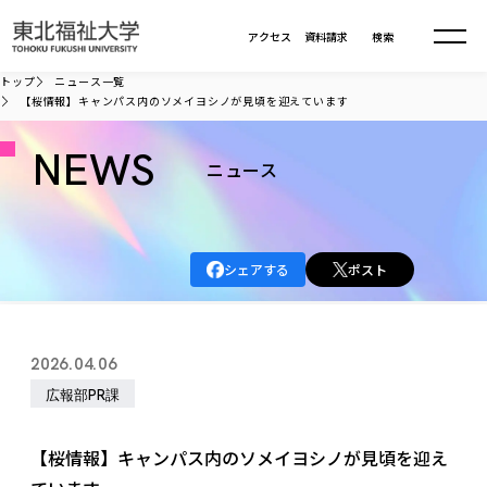
本文へ移動
アクセス
資料請求
検索
トップ
ニュース一覧
【桜情報】キャンパス内のソメイヨシノが見頃を迎えています
大学について
NEWS
ニュース
学部・大学院
大学についてTOP
大学理念
入試情報
学部・大学院TOP
シェアする
ポスト
大学理念
大学の概要
総合福祉学部
進路・就職
東北福祉大学の想い
入試情報TOP
大学の概要
総合福祉学部
2026.04.06
建学の精神・教育の理念
大学の取り組み
共生まちづくり学部
大学の歩み
入学試験
広報部PR課
課外活動
学長室の窓
社会福祉学科
進路・就職 TOP
大学の取り組み
共生まちづくり学部
学生・教職員・卒業生数
情報公開
教育方針
福祉心理学科
教育学部
社会連携・研究
デジタルパンフ
【桜情報】キャンパス内のソメイヨシノが見頃を迎え
学則
共生まちづくり学科
情報公開
就職状況
国際交流
各種方針
福祉行政学科
課外活動 TOP
教育学部
カリキュラム編成ガイドライン