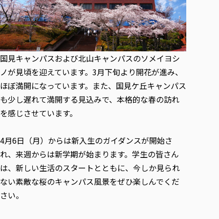
各種社会貢献活動の窓口
学びの特徴
自治体・団体等との主な協定
教員紹介・業績
伝承講座「311『伝える／備える』次世代塾」
ICT教育
研究所について
JICA草の根技術協力事業
初年次教育（リエゾンゼミⅠ）
研究者のご紹介
学びのサポート
被災地の子ども支援活動
実学臨床教育（総合福祉学部のみ履修可能）
学びのサポート
国見キャンパスおよび北山キャンパスのソメイヨシ
教育実践活動（教育学科学生のみ受講可能）
ノが見頃を迎えています。3月下旬より開花が進み、
学費（学部学科）
禅のこころ
ほぼ満開になっています。また、国見ケ丘キャンパス
授業料減免・奨学金等
も少し遅れて満開する見込みで、本格的な春の訪れ
宿舎の紹介
を感じさせています。
学生生活サポート
学生自主活動支援
4月6日（月）からは新入生のガイダンスが開始さ
社会人学生の育児支援（一時預かり）
れ、来週からは新学期が始まります。学生の皆さん
学生総合補償制度
は、新しい生活のスタートとともに、今しか見られ
スポーツ傷害保険
ない素敵な桜のキャンパス風景をぜひ楽しんでくだ
さい。