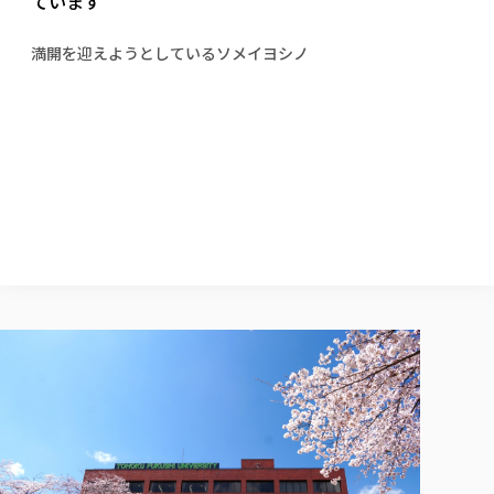
ています
校歌の歴史
健康科学部
寄附行為
進学相談会
本学のシラバスについて
教育学科
取得可能な資格・免許
校章・マーク・カラー
健康科学部
体育会・運動サークル紹介
社会連携・研究
ガバナンス・コード
国際交流TOP
満開を迎えようとしているソメイヨシノ
一般事業主行動計画
産業福祉マネジメント学科
寄附の受け入れ
オープンキャンパス
中期事業計画
保健看護学科
東北福祉大学のキャリアサポート
公的資金等の不正使用の防止に関する基本方針
文化会・文化系サークル紹介
関連法人
交換留学生 Exchange students
事業計画／財務・事業報告
生涯教育・キャリア教育
リハビリテーション学科
社会連携・研究 TOP
情報福祉マネジメント学科
東北福祉大学のキャリアサポート
研究活動における不正行為の防止等に関する対応
教職員募集
採用ご担当者様へ
大学評価
医療経営管理学科
大学指定団体紹介
大学広報誌「TFU Newsletter 東北福祉大学通信」
進路・就職支援
海外留学・研修
役員・評議員一覧
仏教専修科
採用ご担当者様へ
東北福祉大学の研究活動
IR情報
生涯教育・キャリア教育TOP
初年次教育（リエゾンゼミⅠ）について
関連法人
東北福祉大学のキャリア教育
在学生の方
キャンパス案内
東北福祉大学の研究活動
学校教育法施行規則第172条の2に基づく情報公開
センター長の挨拶
外国人在学生
リエゾンゼミ・ナビ（テキスト等）
大学院
在学生の方
東北福祉大学の紀要・リポジトリ
生涯学習・社会人講座
教職課程における情報の公表
求人の受付について
東北福祉大学の研究紹介
卒業生の方
お役立ち情報（リンク集）
取材について
大学院
東北福祉大学の紀要・リポジトリ
資格取得報奨制度について
Prospective Students
学部・学科等設置計画履行状況報告書
単独学内説明会のご案内
共同研究等をご検討の皆様へ
通信教育部
卒業生の方
産学・産学官連携
放射線モニタリング測定結果（国見キャンパス）
月例TFU実学臨床研究セミナー
総合福祉学研究科 社会福祉学専攻 修士課程
東北福祉大学求人・インターンシップ検索サイト（キャリタスU
研究紀要
よくあるご質問
情報公開規程
通信教育部
産学・産学官連携
卒業後のキャリア支援体制
施設利用
学生支援センター国際交流の活動
総合福祉学研究科 社会福祉学専攻 博士課程
教職研究
カリキュラム（学部・大学院）
社会貢献・地域連携活動
特別支援教育研究室
通信制大学院 総合福祉学研究科 社会福祉学専攻 修士課程
在学生による訪問、情報提供へのご協力のお願い
「高齢者のフレイル予防及びデジタルデバイド解消に向けた産官
東北福祉大学のDNA
総合福祉学研究科 福祉心理学専攻 修士課程
東北福祉大学教育・教職センター特別支援教育研究年報一覧
社会貢献・地域連携活動
スタッフ紹介
通信制大学院 総合福祉学研究科 福祉心理学専攻 修士課程
卒業生アンケート
同窓会
高齢者施設特化型モジュラー車いす開発
その他の就学機会
生涯学習・社会人講座
教育学研究科 教育学専攻 修士課程
芹沢銈介美術工芸館年報
TFU教育フォーラム
社会貢献への取り組み
在学生インタビュー
学生参加 × 産学官連携 ～ 「行学一如」の実践
東北福祉大学機関リポジトリ
ニュース一覧
社会貢献・地域連携活動報告書
学びの特徴
学内ポータルシステム
自治体・団体等との主な協定
東北福祉大学オープンアクセス方針
Universal Passport