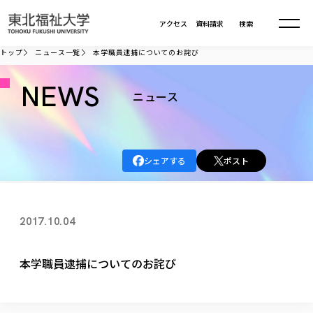
本文へ移動
アクセス
資料請求
検索
トップ
ニュース一覧
本学職員逮捕についてのお詫び
大学について
NEWS
ニュース
学部・大学院
大学についてTOP
シェアする
ポスト
大学理念
入試情報
学部・大学院TOP
大学理念
大学の概要
総合福祉学部
進路・就職
東北福祉大学の想い
入試情報TOP
2017.10.04
大学の概要
総合福祉学部
建学の精神・教育の理念
大学の取り組み
共生まちづくり学部
大学の歩み
入学試験
課外活動
学長室の窓
社会福祉学科
進路・就職 TOP
大学の取り組み
本学職員逮捕についてのお詫び
共生まちづくり学部
学生・教職員・卒業生数
情報公開
教育方針
福祉心理学科
教育学部
社会連携・研究
デジタルパンフ
学則
共生まちづくり学科
情報公開
就職状況
国際交流
各種方針
福祉行政学科
課外活動 TOP
教育学部
カリキュラム編成ガイドライン