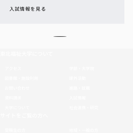
入試情報を見る
東北福祉大学について
アクセス
学部・大学院
図書館・施設利用
課外活動
お問い合わせ
進路・就職
資料請求
入試情報
大学について
社会連携・研究
サイトをご覧の方へ
受験生の方
地域・一般の方