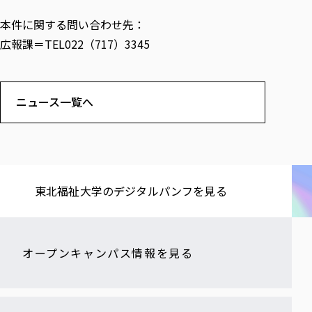
各種社会貢献活動の窓口
学びの特徴
自治体・団体等との主な協定
教員紹介・業績
本件に関する問い合わせ先：
伝承講座「311『伝える／備える』次世代塾」
ICT教育
研究所について
広報課＝TEL022（717）3345
JICA草の根技術協力事業
初年次教育（リエゾンゼミⅠ）
研究者のご紹介
学びのサポート
被災地の子ども支援活動
実学臨床教育（総合福祉学部のみ履修可能）
学びのサポート
教育実践活動（教育学科学生のみ受講可能）
ニュース一覧へ
学費（学部学科）
禅のこころ
授業料減免・奨学金等
宿舎の紹介
学生生活サポート
学生自主活動支援
東北福祉大学の​デジタルパンフを​見る​
社会人学生の育児支援（一時預かり）
学生総合補償制度
オープンキャンパス情報を見る
スポーツ傷害保険