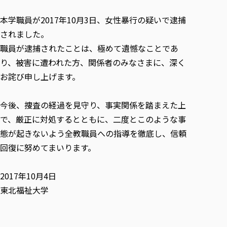
校歌の歴史
健康科学部
寄附行為
進学相談会
本学のシラバスについて
教育学科
取得可能な資格・免許
校章・マーク・カラー
本学職員が2017年10月3日、女性暴行の疑いで逮捕
健康科学部
体育会・運動サークル紹介
社会連携・研究
ガバナンス・コード
国際交流TOP
一般事業主行動計画
産業福祉マネジメント学科
寄附の受け入れ
されました。
オープンキャンパス
中期事業計画
保健看護学科
東北福祉大学のキャリアサポート
公的資金等の不正使用の防止に関する基本方針
文化会・文化系サークル紹介
職員が逮捕されたことは、極めて遺憾なことであ
関連法人
交換留学生 Exchange students
事業計画／財務・事業報告
生涯教育・キャリア教育
リハビリテーション学科
社会連携・研究 TOP
情報福祉マネジメント学科
東北福祉大学のキャリアサポート
研究活動における不正行為の防止等に関する対応
り、被害に遭われた方、関係者のみなさまに、深く
教職員募集
採用ご担当者様へ
大学評価
医療経営管理学科
大学指定団体紹介
大学広報誌「TFU Newsletter 東北福祉大学通信」
お詫び申し上げます。
進路・就職支援
海外留学・研修
役員・評議員一覧
仏教専修科
採用ご担当者様へ
東北福祉大学の研究活動
IR情報
生涯教育・キャリア教育TOP
初年次教育（リエゾンゼミⅠ）について
関連法人
東北福祉大学のキャリア教育
在学生の方
キャンパス案内
東北福祉大学の研究活動
学校教育法施行規則第172条の2に基づく情報公開
センター長の挨拶
今後、捜査の経過を見守り、事実関係を踏まえた上
外国人在学生
リエゾンゼミ・ナビ（テキスト等）
大学院
在学生の方
東北福祉大学の紀要・リポジトリ
生涯学習・社会人講座
教職課程における情報の公表
で、厳正に対処するとともに、二度とこのような事
求人の受付について
東北福祉大学の研究紹介
卒業生の方
お役立ち情報（リンク集）
取材について
大学院
東北福祉大学の紀要・リポジトリ
資格取得報奨制度について
Prospective Students
態が起きないよう全教職員への指導を徹底し、信頼
学部・学科等設置計画履行状況報告書
単独学内説明会のご案内
共同研究等をご検討の皆様へ
通信教育部
卒業生の方
産学・産学官連携
放射線モニタリング測定結果（国見キャンパス）
月例TFU実学臨床研究セミナー
総合福祉学研究科 社会福祉学専攻 修士課程
東北福祉大学求人・インターンシップ検索サイト（キャリタスU
研究紀要
よくあるご質問
回復に努めてまいります。
情報公開規程
通信教育部
産学・産学官連携
卒業後のキャリア支援体制
施設利用
学生支援センター国際交流の活動
総合福祉学研究科 社会福祉学専攻 博士課程
教職研究
カリキュラム（学部・大学院）
社会貢献・地域連携活動
特別支援教育研究室
通信制大学院 総合福祉学研究科 社会福祉学専攻 修士課程
在学生による訪問、情報提供へのご協力のお願い
「高齢者のフレイル予防及びデジタルデバイド解消に向けた産官
東北福祉大学のDNA
2017年10月4日
総合福祉学研究科 福祉心理学専攻 修士課程
東北福祉大学教育・教職センター特別支援教育研究年報一覧
社会貢献・地域連携活動
スタッフ紹介
通信制大学院 総合福祉学研究科 福祉心理学専攻 修士課程
卒業生アンケート
同窓会
高齢者施設特化型モジュラー車いす開発
その他の就学機会
東北福祉大学
生涯学習・社会人講座
教育学研究科 教育学専攻 修士課程
芹沢銈介美術工芸館年報
TFU教育フォーラム
社会貢献への取り組み
在学生インタビュー
学生参加 × 産学官連携 ～ 「行学一如」の実践
東北福祉大学機関リポジトリ
ニュース一覧
社会貢献・地域連携活動報告書
学びの特徴
学内ポータルシステム
自治体・団体等との主な協定
東北福祉大学オープンアクセス方針
Universal Passport