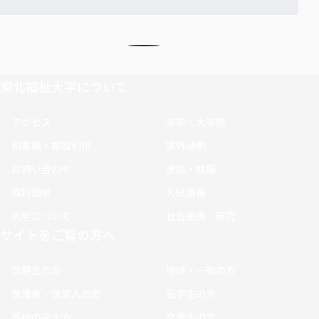
東北福祉大学について
アクセス
学部・大学院
図書館・施設利用
課外活動
お問い合わせ
進路・就職
資料請求
入試情報
大学について
社会連携・研究
サイトをご覧の方へ
受験生の方
地域・一般の方
保護者・保証人の方
在学生の方
高校の先生方
卒業生の方