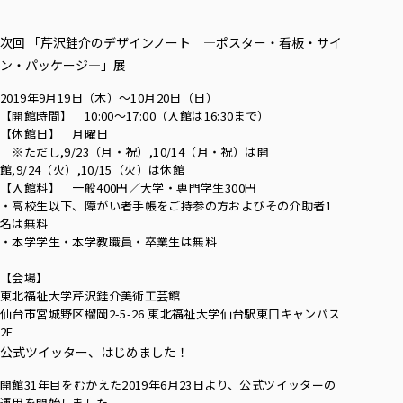
次回 「芹沢銈介のデザインノート —ポスター・看板・サイ
ン・パッケージ—」展
2019年9月19日（木）～10月20日（日）
【開館時間】 10:00～17:00（入館は16:30まで）
【休館日】 月曜日
※ただし,9/23（月・祝）,10/14（月・祝）は開
館,9/24（火）,10/15（火）は休館
【入館料】 一般400円／大学・専門学生300円
・高校生以下、障がい者手帳をご持参の方およびその介助者1
名は無料
・本学学生・本学教職員・卒業生は無料
【会場】
東北福祉大学芹沢銈介美術工芸館
仙台市宮城野区榴岡2-5-26 東北福祉大学仙台駅東口キャンパス
2F
公式ツイッター、はじめました！
開館31年目をむかえた2019年6月23日より、公式ツイッターの
運用を開始しました。