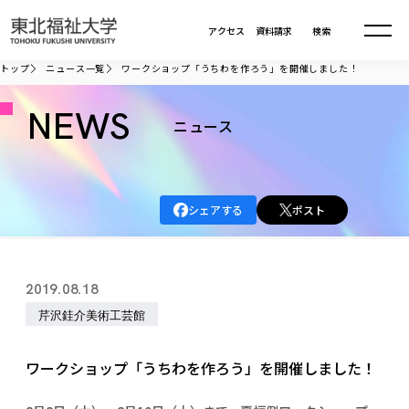
本文へ移動
アクセス
資料請求
検索
トップ
ニュース一覧
ワークショップ「うちわを作ろう」を開催しました！
大学について
NEWS
ニュース
学部・大学院
大学についてTOP
シェアする
ポスト
大学理念
入試情報
学部・大学院TOP
大学理念
大学の概要
総合福祉学部
進路・就職
東北福祉大学の想い
入試情報TOP
2019.08.18
大学の概要
総合福祉学部
建学の精神・教育の理念
大学の取り組み
芹沢銈介美術工芸館
共生まちづくり学部
大学の歩み
入学試験
課外活動
学長室の窓
社会福祉学科
進路・就職 TOP
大学の取り組み
共生まちづくり学部
学生・教職員・卒業生数
情報公開
教育方針
福祉心理学科
ワークショップ「うちわを作ろう」を開催しました！
教育学部
社会連携・研究
デジタルパンフ
学則
共生まちづくり学科
情報公開
就職状況
国際交流
各種方針
福祉行政学科
課外活動 TOP
教育学部
カリキュラム編成ガイドライン