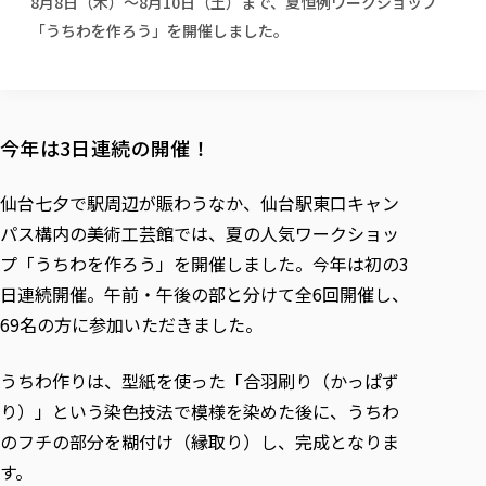
8月8日（木）～8月10日（土）まで、夏恒例ワークショップ
校歌の歴史
健康科学部
寄附行為
進学相談会
本学のシラバスについて
教育学科
「うちわを作ろう」を開催しました。
取得可能な資格・免許
校章・マーク・カラー
健康科学部
体育会・運動サークル紹介
社会連携・研究
ガバナンス・コード
国際交流TOP
一般事業主行動計画
産業福祉マネジメント学科
寄附の受け入れ
オープンキャンパス
中期事業計画
保健看護学科
東北福祉大学のキャリアサポート
公的資金等の不正使用の防止に関する基本方針
文化会・文化系サークル紹介
関連法人
交換留学生 Exchange students
事業計画／財務・事業報告
生涯教育・キャリア教育
リハビリテーション学科
社会連携・研究 TOP
情報福祉マネジメント学科
東北福祉大学のキャリアサポート
研究活動における不正行為の防止等に関する対応
教職員募集
採用ご担当者様へ
今年は3日連続の開催！
大学評価
医療経営管理学科
大学指定団体紹介
大学広報誌「TFU Newsletter 東北福祉大学通信」
進路・就職支援
海外留学・研修
役員・評議員一覧
仏教専修科
採用ご担当者様へ
東北福祉大学の研究活動
IR情報
生涯教育・キャリア教育TOP
初年次教育（リエゾンゼミⅠ）について
関連法人
東北福祉大学のキャリア教育
在学生の方
仙台七夕で駅周辺が賑わうなか、仙台駅東口キャン
キャンパス案内
東北福祉大学の研究活動
学校教育法施行規則第172条の2に基づく情報公開
センター長の挨拶
外国人在学生
リエゾンゼミ・ナビ（テキスト等）
パス構内の美術工芸館では、夏の人気ワークショッ
大学院
在学生の方
東北福祉大学の紀要・リポジトリ
生涯学習・社会人講座
教職課程における情報の公表
求人の受付について
東北福祉大学の研究紹介
卒業生の方
お役立ち情報（リンク集）
プ「うちわを作ろう」を開催しました。今年は初の3
取材について
大学院
東北福祉大学の紀要・リポジトリ
資格取得報奨制度について
Prospective Students
学部・学科等設置計画履行状況報告書
単独学内説明会のご案内
共同研究等をご検討の皆様へ
通信教育部
卒業生の方
日連続開催。午前・午後の部と分けて全6回開催し、
産学・産学官連携
放射線モニタリング測定結果（国見キャンパス）
月例TFU実学臨床研究セミナー
総合福祉学研究科 社会福祉学専攻 修士課程
東北福祉大学求人・インターンシップ検索サイト（キャリタスU
研究紀要
よくあるご質問
情報公開規程
69名の方に参加いただきました。
通信教育部
産学・産学官連携
卒業後のキャリア支援体制
施設利用
学生支援センター国際交流の活動
総合福祉学研究科 社会福祉学専攻 博士課程
教職研究
カリキュラム（学部・大学院）
社会貢献・地域連携活動
特別支援教育研究室
通信制大学院 総合福祉学研究科 社会福祉学専攻 修士課程
在学生による訪問、情報提供へのご協力のお願い
「高齢者のフレイル予防及びデジタルデバイド解消に向けた産官
東北福祉大学のDNA
総合福祉学研究科 福祉心理学専攻 修士課程
うちわ作りは、型紙を使った「合羽刷り（かっぱず
東北福祉大学教育・教職センター特別支援教育研究年報一覧
社会貢献・地域連携活動
スタッフ紹介
通信制大学院 総合福祉学研究科 福祉心理学専攻 修士課程
卒業生アンケート
同窓会
高齢者施設特化型モジュラー車いす開発
その他の就学機会
生涯学習・社会人講座
り）」という染色技法で模様を染めた後に、うちわ
教育学研究科 教育学専攻 修士課程
芹沢銈介美術工芸館年報
TFU教育フォーラム
社会貢献への取り組み
在学生インタビュー
学生参加 × 産学官連携 ～ 「行学一如」の実践
のフチの部分を糊付け（縁取り）し、完成となりま
東北福祉大学機関リポジトリ
ニュース一覧
社会貢献・地域連携活動報告書
学びの特徴
学内ポータルシステム
自治体・団体等との主な協定
す。
東北福祉大学オープンアクセス方針
Universal Passport