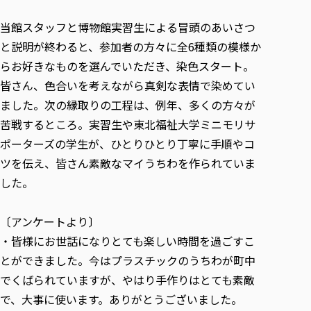
各種社会貢献活動の窓口
学びの特徴
自治体・団体等との主な協定
教員紹介・業績
伝承講座「311『伝える／備える』次世代塾」
当館スタッフと博物館実習生による冒頭のあいさつ
ICT教育
研究所について
と説明が終わると、参加者の方々に全6種類の模様か
JICA草の根技術協力事業
初年次教育（リエゾンゼミⅠ）
研究者のご紹介
学びのサポート
らお好きなものを選んでいただき、染色スタート。
被災地の子ども支援活動
実学臨床教育（総合福祉学部のみ履修可能）
学びのサポート
皆さん、色合いを考えながら真剣な表情で染めてい
教育実践活動（教育学科学生のみ受講可能）
学費（学部学科）
ました。次の縁取りの工程は、例年、多くの方々が
禅のこころ
苦戦するところ。実習生や東北福祉大学ミニモリサ
授業料減免・奨学金等
ポーターズの学生が、ひとりひとり丁寧に手順やコ
宿舎の紹介
ツを伝え、皆さん素敵なマイうちわを作られていま
学生生活サポート
した。
学生自主活動支援
社会人学生の育児支援（一時預かり）
〔アンケートより〕
学生総合補償制度
・皆様にお世話になりとても楽しい時間を過ごすこ
スポーツ傷害保険
とができました。今はプラスチックのうちわが町中
でくばられていますが、やはり手作りはとても素敵
で、大事に使います。ありがとうございました。