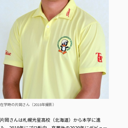
各種社会貢献活動の窓口
学びの特徴
自治体・団体等との主な協定
教員紹介・業績
伝承講座「311『伝える／備える』次世代塾」
ICT教育
研究所について
JICA草の根技術協力事業
初年次教育（リエゾンゼミⅠ）
研究者のご紹介
学びのサポート
被災地の子ども支援活動
実学臨床教育（総合福祉学部のみ履修可能）
学びのサポート
教育実践活動（教育学科学生のみ受講可能）
学費（学部学科）
禅のこころ
授業料減免・奨学金等
宿舎の紹介
学生生活サポート
学生自主活動支援
社会人学生の育児支援（一時預かり）
学生総合補償制度
スポーツ傷害保険
在学時の片岡さん（2018年撮影）
片岡さんは札幌光星高校（北海道）から本学に進
み、2019年にプロ転向。卒業後の2020年にデビュー