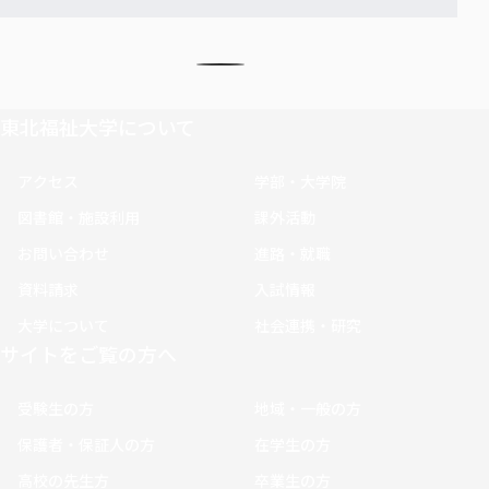
東北福祉大学について
アクセス
学部・大学院
図書館・施設利用
課外活動
お問い合わせ
進路・就職
資料請求
入試情報
大学について
社会連携・研究
サイトをご覧の方へ
受験生の方
地域・一般の方
保護者・保証人の方
在学生の方
高校の先生方
卒業生の方