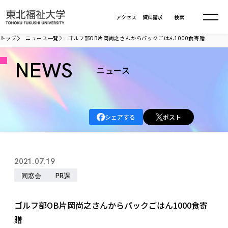
本文へ移動
アクセス
資料請求
検索
トップ
ニュース一覧
ゴルフ部OB片岡尚之さんからパックごはん1000食寄贈
大学について
NEWS
ニュース
学部・大学院
大学についてTOP
シェアする
ポスト
大学理念
入試情報
学部・大学院TOP
大学理念
大学の概要
総合福祉学部
進路・就職
東北福祉大学の想い
入試情報TOP
2021.07.19
大学の概要
総合福祉学部
建学の精神・教育の理念
大学の取り組み
同窓会
PR課
共生まちづくり学部
大学の歩み
入学試験
課外活動
学長室の窓
社会福祉学科
進路・就職 TOP
大学の取り組み
共生まちづくり学部
学生・教職員・卒業生数
情報公開
教育方針
福祉心理学科
ゴルフ部OB片岡尚之さんからパックごはん1000食寄
教育学部
社会連携・研究
デジタルパンフ
学則
共生まちづくり学科
情報公開
就職状況
贈
国際交流
各種方針
福祉行政学科
課外活動 TOP
教育学部
カリキュラム編成ガイドライン