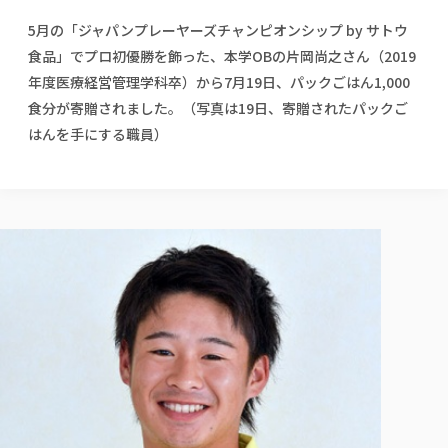
校歌の歴史
健康科学部
寄附行為
進学相談会
本学のシラバスについて
教育学科
取得可能な資格・免許
5月の「ジャパンプレーヤーズチャンピオンシップ by サトウ
校章・マーク・カラー
健康科学部
体育会・運動サークル紹介
社会連携・研究
ガバナンス・コード
国際交流TOP
一般事業主行動計画
食品」でプロ初優勝を飾った、本学OBの片岡尚之さん（2019
産業福祉マネジメント学科
寄附の受け入れ
オープンキャンパス
中期事業計画
保健看護学科
東北福祉大学のキャリアサポート
年度医療経営管理学科卒）から7月19日、パックごはん1,000
公的資金等の不正使用の防止に関する基本方針
文化会・文化系サークル紹介
関連法人
交換留学生 Exchange students
事業計画／財務・事業報告
生涯教育・キャリア教育
リハビリテーション学科
食分が寄贈されました。（写真は19日、寄贈されたパックご
社会連携・研究 TOP
情報福祉マネジメント学科
東北福祉大学のキャリアサポート
研究活動における不正行為の防止等に関する対応
教職員募集
採用ご担当者様へ
はんを手にする職員）
大学評価
医療経営管理学科
大学指定団体紹介
大学広報誌「TFU Newsletter 東北福祉大学通信」
進路・就職支援
海外留学・研修
役員・評議員一覧
仏教専修科
採用ご担当者様へ
東北福祉大学の研究活動
IR情報
生涯教育・キャリア教育TOP
初年次教育（リエゾンゼミⅠ）について
関連法人
東北福祉大学のキャリア教育
在学生の方
キャンパス案内
東北福祉大学の研究活動
学校教育法施行規則第172条の2に基づく情報公開
センター長の挨拶
外国人在学生
リエゾンゼミ・ナビ（テキスト等）
大学院
在学生の方
東北福祉大学の紀要・リポジトリ
生涯学習・社会人講座
教職課程における情報の公表
求人の受付について
東北福祉大学の研究紹介
卒業生の方
お役立ち情報（リンク集）
取材について
大学院
東北福祉大学の紀要・リポジトリ
資格取得報奨制度について
Prospective Students
学部・学科等設置計画履行状況報告書
単独学内説明会のご案内
共同研究等をご検討の皆様へ
通信教育部
卒業生の方
産学・産学官連携
放射線モニタリング測定結果（国見キャンパス）
月例TFU実学臨床研究セミナー
総合福祉学研究科 社会福祉学専攻 修士課程
東北福祉大学求人・インターンシップ検索サイト（キャリタスU
研究紀要
よくあるご質問
情報公開規程
通信教育部
産学・産学官連携
卒業後のキャリア支援体制
施設利用
学生支援センター国際交流の活動
総合福祉学研究科 社会福祉学専攻 博士課程
教職研究
カリキュラム（学部・大学院）
社会貢献・地域連携活動
特別支援教育研究室
通信制大学院 総合福祉学研究科 社会福祉学専攻 修士課程
在学生による訪問、情報提供へのご協力のお願い
「高齢者のフレイル予防及びデジタルデバイド解消に向けた産官
東北福祉大学のDNA
総合福祉学研究科 福祉心理学専攻 修士課程
東北福祉大学教育・教職センター特別支援教育研究年報一覧
社会貢献・地域連携活動
スタッフ紹介
通信制大学院 総合福祉学研究科 福祉心理学専攻 修士課程
卒業生アンケート
同窓会
高齢者施設特化型モジュラー車いす開発
その他の就学機会
生涯学習・社会人講座
教育学研究科 教育学専攻 修士課程
芹沢銈介美術工芸館年報
TFU教育フォーラム
社会貢献への取り組み
在学生インタビュー
学生参加 × 産学官連携 ～ 「行学一如」の実践
東北福祉大学機関リポジトリ
ニュース一覧
社会貢献・地域連携活動報告書
学びの特徴
学内ポータルシステム
自治体・団体等との主な協定
東北福祉大学オープンアクセス方針
Universal Passport