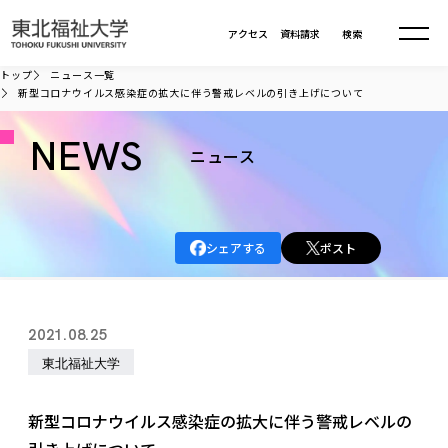
本文へ移動
アクセス
資料請求
検索
トップ
ニュース一覧
新型コロナウイルス感染症の拡大に伴う警戒レベルの引き上げについて
大学について
NEWS
ニュース
学部・大学院
大学についてTOP
大学理念
入試情報
学部・大学院TOP
シェアする
ポスト
大学理念
大学の概要
総合福祉学部
進路・就職
東北福祉大学の想い
入試情報TOP
大学の概要
総合福祉学部
2021.08.25
建学の精神・教育の理念
大学の取り組み
共生まちづくり学部
大学の歩み
入学試験
東北福祉大学
課外活動
学長室の窓
社会福祉学科
進路・就職 TOP
大学の取り組み
共生まちづくり学部
学生・教職員・卒業生数
情報公開
教育方針
福祉心理学科
教育学部
社会連携・研究
デジタルパンフ
新型コロナウイルス感染症の拡大に伴う警戒レベルの
学則
共生まちづくり学科
情報公開
就職状況
国際交流
各種方針
福祉行政学科
課外活動 TOP
教育学部
カリキュラム編成ガイドライン