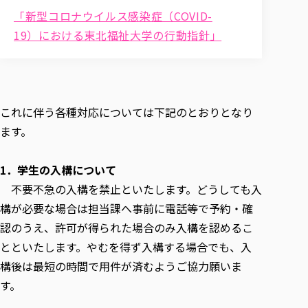
各種社会貢献活動の窓口
学びの特徴
自治体・団体等との主な協定
「新型コロナウイルス感染症（COVID-
教員紹介・業績
伝承講座「311『伝える／備える』次世代塾」
ICT教育
研究所について
19）における東北福祉大学の行動指針」
JICA草の根技術協力事業
初年次教育（リエゾンゼミⅠ）
研究者のご紹介
学びのサポート
被災地の子ども支援活動
実学臨床教育（総合福祉学部のみ履修可能）
学びのサポート
教育実践活動（教育学科学生のみ受講可能）
学費（学部学科）
これに伴う各種対応については下記のとおりとなり
禅のこころ
授業料減免・奨学金等
ます。
宿舎の紹介
学生生活サポート
1．学生の入構について
学生自主活動支援
不要不急の⼊構を禁⽌といたします。どうしても入
構が必要な場合は担当課へ事前に電話等で予約・確
社会人学生の育児支援（一時預かり）
認のうえ、許可が得られた場合のみ入構を認めるこ
学生総合補償制度
とといたします。やむを得ず入構する場合でも、入
スポーツ傷害保険
構後は最短の時間で用件が済むようご協力願いま
す。