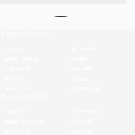
東北福祉大学について
アクセス
学部・大学院
図書館・施設利用
課外活動
お問い合わせ
進路・就職
資料請求
入試情報
大学について
社会連携・研究
サイトをご覧の方へ
受験生の方
地域・一般の方
保護者・保証人の方
在学生の方
高校の先生方
卒業生の方