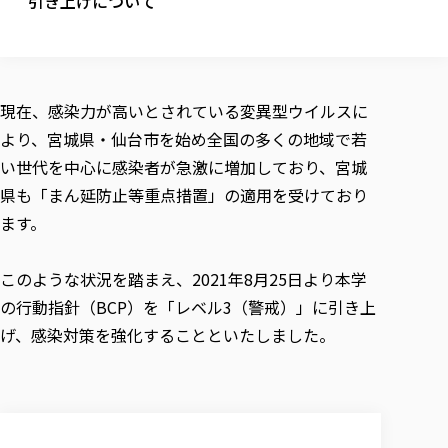
引き上げについて
校歌の歴史
健康科学部
寄附行為
進学相談会
本学のシラバスについて
教育学科
取得可能な資格・免許
校章・マーク・カラー
健康科学部
体育会・運動サークル紹介
社会連携・研究
ガバナンス・コード
国際交流TOP
一般事業主行動計画
産業福祉マネジメント学科
寄附の受け入れ
オープンキャンパス
中期事業計画
保健看護学科
東北福祉大学のキャリアサポート
公的資金等の不正使用の防止に関する基本方針
文化会・文化系サークル紹介
関連法人
交換留学生 Exchange students
事業計画／財務・事業報告
生涯教育・キャリア教育
リハビリテーション学科
現在、感染力が高いとされている変異型ウイルスに
社会連携・研究 TOP
情報福祉マネジメント学科
東北福祉大学のキャリアサポート
研究活動における不正行為の防止等に関する対応
教職員募集
採用ご担当者様へ
より、宮城県・仙台市を始め全国の多くの地域で若
大学評価
医療経営管理学科
大学指定団体紹介
大学広報誌「TFU Newsletter 東北福祉大学通信」
進路・就職支援
海外留学・研修
役員・評議員一覧
仏教専修科
採用ご担当者様へ
い世代を中心に感染者が急激に増加しており、宮城
東北福祉大学の研究活動
IR情報
生涯教育・キャリア教育TOP
初年次教育（リエゾンゼミⅠ）について
関連法人
東北福祉大学のキャリア教育
在学生の方
キャンパス案内
県も「まん延防止等重点措置」の適用を受けており
東北福祉大学の研究活動
学校教育法施行規則第172条の2に基づく情報公開
センター長の挨拶
外国人在学生
リエゾンゼミ・ナビ（テキスト等）
大学院
在学生の方
東北福祉大学の紀要・リポジトリ
ます。
生涯学習・社会人講座
教職課程における情報の公表
求人の受付について
東北福祉大学の研究紹介
卒業生の方
お役立ち情報（リンク集）
取材について
大学院
東北福祉大学の紀要・リポジトリ
資格取得報奨制度について
Prospective Students
学部・学科等設置計画履行状況報告書
単独学内説明会のご案内
共同研究等をご検討の皆様へ
通信教育部
卒業生の方
産学・産学官連携
放射線モニタリング測定結果（国見キャンパス）
このような状況を踏まえ、2021年8月25日より本学
月例TFU実学臨床研究セミナー
総合福祉学研究科 社会福祉学専攻 修士課程
東北福祉大学求人・インターンシップ検索サイト（キャリタスU
研究紀要
よくあるご質問
情報公開規程
通信教育部
産学・産学官連携
の行動指針（BCP）を「レベル3（警戒）」に引き上
卒業後のキャリア支援体制
施設利用
学生支援センター国際交流の活動
総合福祉学研究科 社会福祉学専攻 博士課程
教職研究
カリキュラム（学部・大学院）
社会貢献・地域連携活動
特別支援教育研究室
げ、感染対策を強化することといたしました。
通信制大学院 総合福祉学研究科 社会福祉学専攻 修士課程
在学生による訪問、情報提供へのご協力のお願い
「高齢者のフレイル予防及びデジタルデバイド解消に向けた産官
東北福祉大学のDNA
総合福祉学研究科 福祉心理学専攻 修士課程
東北福祉大学教育・教職センター特別支援教育研究年報一覧
社会貢献・地域連携活動
スタッフ紹介
通信制大学院 総合福祉学研究科 福祉心理学専攻 修士課程
卒業生アンケート
同窓会
高齢者施設特化型モジュラー車いす開発
その他の就学機会
生涯学習・社会人講座
教育学研究科 教育学専攻 修士課程
芹沢銈介美術工芸館年報
TFU教育フォーラム
社会貢献への取り組み
在学生インタビュー
学生参加 × 産学官連携 ～ 「行学一如」の実践
東北福祉大学機関リポジトリ
ニュース一覧
社会貢献・地域連携活動報告書
学びの特徴
学内ポータルシステム
自治体・団体等との主な協定
東北福祉大学オープンアクセス方針
Universal Passport