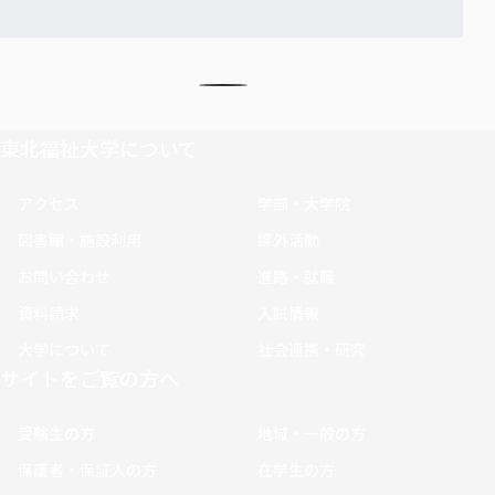
東北福祉大学について
アクセス
学部・大学院
図書館・施設利用
課外活動
お問い合わせ
進路・就職
資料請求
入試情報
大学について
社会連携・研究
サイトをご覧の方へ
受験生の方
地域・一般の方
保護者・保証人の方
在学生の方