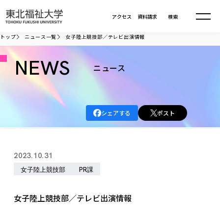
本文へ移動
アクセス
資料請求
検索
トップ
ニュース一覧
女子陸上競技部／テレビ出演情報
大学について
NEWS
ニュース
学部・大学院
大学についてTOP
シェアする
ポスト
大学理念
入試情報
学部・大学院TOP
大学理念
大学の概要
総合福祉学部
進路・就職
東北福祉大学の想い
入試情報TOP
2023.10.31
大学の概要
総合福祉学部
建学の精神・教育の理念
大学の取り組み
女子陸上競技部
PR課
共生まちづくり学部
大学の歩み
入学試験
課外活動
学長室の窓
社会福祉学科
進路・就職 TOP
大学の取り組み
共生まちづくり学部
学生・教職員・卒業生数
情報公開
教育方針
福祉心理学科
女子陸上競技部／テレビ出演情報
教育学部
社会連携・研究
デジタルパンフ
学則
共生まちづくり学科
情報公開
就職状況
国際交流
各種方針
福祉行政学科
課外活動 TOP
教育学部
カリキュラム編成ガイドライン