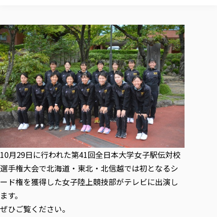
校歌の歴史
健康科学部
寄附行為
進学相談会
本学のシラバスについて
教育学科
取得可能な資格・免許
校章・マーク・カラー
健康科学部
体育会・運動サークル紹介
社会連携・研究
ガバナンス・コード
国際交流TOP
一般事業主行動計画
産業福祉マネジメント学科
寄附の受け入れ
オープンキャンパス
中期事業計画
保健看護学科
東北福祉大学のキャリアサポート
公的資金等の不正使用の防止に関する基本方針
文化会・文化系サークル紹介
関連法人
交換留学生 Exchange students
事業計画／財務・事業報告
生涯教育・キャリア教育
リハビリテーション学科
社会連携・研究 TOP
情報福祉マネジメント学科
東北福祉大学のキャリアサポート
研究活動における不正行為の防止等に関する対応
教職員募集
採用ご担当者様へ
大学評価
医療経営管理学科
大学指定団体紹介
大学広報誌「TFU Newsletter 東北福祉大学通信」
進路・就職支援
海外留学・研修
役員・評議員一覧
仏教専修科
採用ご担当者様へ
東北福祉大学の研究活動
IR情報
生涯教育・キャリア教育TOP
初年次教育（リエゾンゼミⅠ）について
関連法人
東北福祉大学のキャリア教育
在学生の方
キャンパス案内
東北福祉大学の研究活動
学校教育法施行規則第172条の2に基づく情報公開
センター長の挨拶
外国人在学生
リエゾンゼミ・ナビ（テキスト等）
大学院
在学生の方
東北福祉大学の紀要・リポジトリ
生涯学習・社会人講座
教職課程における情報の公表
求人の受付について
東北福祉大学の研究紹介
卒業生の方
お役立ち情報（リンク集）
取材について
大学院
東北福祉大学の紀要・リポジトリ
資格取得報奨制度について
Prospective Students
学部・学科等設置計画履行状況報告書
単独学内説明会のご案内
共同研究等をご検討の皆様へ
通信教育部
卒業生の方
産学・産学官連携
放射線モニタリング測定結果（国見キャンパス）
月例TFU実学臨床研究セミナー
総合福祉学研究科 社会福祉学専攻 修士課程
東北福祉大学求人・インターンシップ検索サイト（キャリタスU
研究紀要
よくあるご質問
情報公開規程
通信教育部
産学・産学官連携
卒業後のキャリア支援体制
施設利用
学生支援センター国際交流の活動
総合福祉学研究科 社会福祉学専攻 博士課程
10月29日に行われた第41回全日本大学女子駅伝対校
教職研究
カリキュラム（学部・大学院）
社会貢献・地域連携活動
特別支援教育研究室
通信制大学院 総合福祉学研究科 社会福祉学専攻 修士課程
在学生による訪問、情報提供へのご協力のお願い
「高齢者のフレイル予防及びデジタルデバイド解消に向けた産官
東北福祉大学のDNA
選手権大会で北海道・東北・北信越では初となるシ
総合福祉学研究科 福祉心理学専攻 修士課程
東北福祉大学教育・教職センター特別支援教育研究年報一覧
社会貢献・地域連携活動
スタッフ紹介
通信制大学院 総合福祉学研究科 福祉心理学専攻 修士課程
卒業生アンケート
同窓会
高齢者施設特化型モジュラー車いす開発
その他の就学機会
ード権を獲得した女子陸上競技部がテレビに出演し
生涯学習・社会人講座
教育学研究科 教育学専攻 修士課程
芹沢銈介美術工芸館年報
TFU教育フォーラム
社会貢献への取り組み
在学生インタビュー
ます。
学生参加 × 産学官連携 ～ 「行学一如」の実践
東北福祉大学機関リポジトリ
ニュース一覧
社会貢献・地域連携活動報告書
学びの特徴
学内ポータルシステム
自治体・団体等との主な協定
ぜひご覧ください。
東北福祉大学オープンアクセス方針
Universal Passport