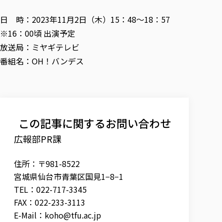
各種社会貢献活動の窓口
学びの特徴
自治体・団体等との主な協定
教員紹介・業績
伝承講座「311『伝える／備える』次世代塾」
日 時：2023年11月2日（木）15：48～18：57
ICT教育
研究所について
※16：00頃 出演予定
JICA草の根技術協力事業
初年次教育（リエゾンゼミⅠ）
研究者のご紹介
学びのサポート
放送局：ミヤギテレビ
被災地の子ども支援活動
実学臨床教育（総合福祉学部のみ履修可能）
学びのサポート
番組名：OH！バンデス
教育実践活動（教育学科学生のみ受講可能）
学費（学部学科）
禅のこころ
授業料減免・奨学金等
宿舎の紹介
学生生活サポート
この記事に関するお問い合わせ
学生自主活動支援
広報部PR課
社会人学生の育児支援（一時預かり）
住所：〒981-8522
学生総合補償制度
宮城県仙台市青葉区国見1−8−1
スポーツ傷害保険
TEL：022-717-3345
FAX：022-233-3113
E-Mail：
koho@tfu.ac.jp