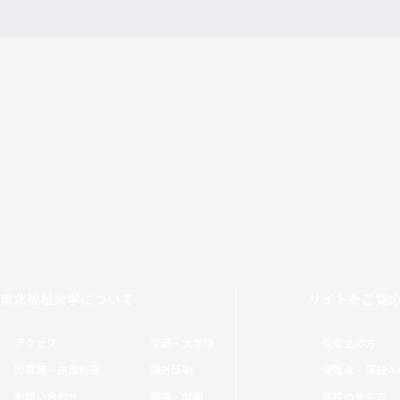
東北福祉大学について
サイトをご覧
アクセス
学部・大学院
受験生の方
図書館・施設利用
課外活動
保護者・保証人
お問い合わせ
進路・就職
高校の先生方