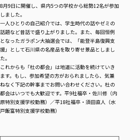
各種社会貢献活動の窓口
学びの特徴
自治体・団体等との主な協定
8月9日に開催し、県内5つの学校から総勢12名が参加
教員紹介・業績
伝承講座「311『伝える／備える』次世代塾」
しました。
ICT教育
研究所について
JICA草の根技術協力事業
一人ひとりの自己紹介では、学生時代の話やゼミの
初年次教育（リエゾンゼミⅠ）
研究者のご紹介
学びのサポート
被災地の子ども支援活動
話題など昔話で盛り上がりました。また、毎回恒例
実学臨床教育（総合福祉学部のみ履修可能）
学びのサポート
となったガラポン大抽選会では、「能登半島復興支
教育実践活動（教育学科学生のみ受講可能）
学費（学部学科）
援」として石川県の名産品を取り寄せ景品としまし
禅のこころ
授業料減免・奨学金等
た。
宿舎の紹介
これからも「杜の都会」は地道に活動を続けていき
ます。もし、参加希望の方がおられましたら、気兼
学生生活サポート
ねなく下記の幹事までお問い合わせください。杜の
学生自主活動支援
都会はいつでも大歓迎です。平9社福卒・佐川修（内
社会人学生の育児支援（一時預かり）
原特別支援学校勤務）／平18社福卒・須田直人（水
学生総合補償制度
戸飯富特別支援学校勤務）
スポーツ傷害保険