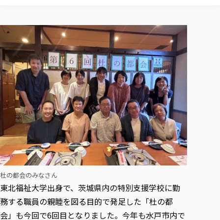
校歌の歴史
健康科学部
寄附行為
進学相談会
本学のシラバスについて
教育学科
取得可能な資格・免許
校章・マーク・カラー
健康科学部
体育会・運動サークル紹介
社会連携・研究
ガバナンス・コード
国際交流TOP
一般事業主行動計画
産業福祉マネジメント学科
寄附の受け入れ
オープンキャンパス
中期事業計画
保健看護学科
東北福祉大学のキャリアサポート
公的資金等の不正使用の防止に関する基本方針
文化会・文化系サークル紹介
関連法人
交換留学生 Exchange students
事業計画／財務・事業報告
生涯教育・キャリア教育
リハビリテーション学科
社会連携・研究 TOP
情報福祉マネジメント学科
東北福祉大学のキャリアサポート
研究活動における不正行為の防止等に関する対応
教職員募集
採用ご担当者様へ
大学評価
医療経営管理学科
大学指定団体紹介
大学広報誌「TFU Newsletter 東北福祉大学通信」
進路・就職支援
海外留学・研修
役員・評議員一覧
仏教専修科
採用ご担当者様へ
東北福祉大学の研究活動
IR情報
生涯教育・キャリア教育TOP
初年次教育（リエゾンゼミⅠ）について
関連法人
東北福祉大学のキャリア教育
在学生の方
キャンパス案内
東北福祉大学の研究活動
学校教育法施行規則第172条の2に基づく情報公開
センター長の挨拶
外国人在学生
リエゾンゼミ・ナビ（テキスト等）
大学院
在学生の方
東北福祉大学の紀要・リポジトリ
生涯学習・社会人講座
教職課程における情報の公表
求人の受付について
東北福祉大学の研究紹介
卒業生の方
お役立ち情報（リンク集）
取材について
大学院
東北福祉大学の紀要・リポジトリ
資格取得報奨制度について
Prospective Students
学部・学科等設置計画履行状況報告書
単独学内説明会のご案内
共同研究等をご検討の皆様へ
通信教育部
卒業生の方
産学・産学官連携
放射線モニタリング測定結果（国見キャンパス）
月例TFU実学臨床研究セミナー
総合福祉学研究科 社会福祉学専攻 修士課程
東北福祉大学求人・インターンシップ検索サイト（キャリタスU
研究紀要
よくあるご質問
情報公開規程
通信教育部
産学・産学官連携
卒業後のキャリア支援体制
施設利用
学生支援センター国際交流の活動
総合福祉学研究科 社会福祉学専攻 博士課程
教職研究
カリキュラム（学部・大学院）
社会貢献・地域連携活動
特別支援教育研究室
通信制大学院 総合福祉学研究科 社会福祉学専攻 修士課程
在学生による訪問、情報提供へのご協力のお願い
「高齢者のフレイル予防及びデジタルデバイド解消に向けた産官
東北福祉大学のDNA
総合福祉学研究科 福祉心理学専攻 修士課程
東北福祉大学教育・教職センター特別支援教育研究年報一覧
社会貢献・地域連携活動
杜の都会のみなさん
スタッフ紹介
通信制大学院 総合福祉学研究科 福祉心理学専攻 修士課程
卒業生アンケート
同窓会
高齢者施設特化型モジュラー車いす開発
その他の就学機会
生涯学習・社会人講座
教育学研究科 教育学専攻 修士課程
東北福祉大学出身で、茨城県内の特別支援学校に勤
芹沢銈介美術工芸館年報
TFU教育フォーラム
社会貢献への取り組み
在学生インタビュー
学生参加 × 産学官連携 ～ 「行学一如」の実践
務する職員の親睦を図る目的で発足した「杜の都
東北福祉大学機関リポジトリ
ニュース一覧
社会貢献・地域連携活動報告書
学びの特徴
学内ポータルシステム
自治体・団体等との主な協定
会」も今回で6回目となりました。今年も水戸市内で
東北福祉大学オープンアクセス方針
Universal Passport