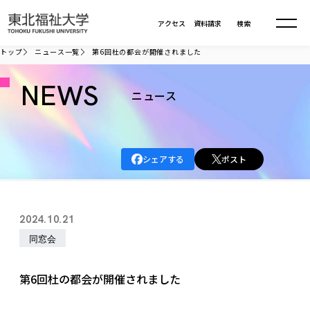
本文へ移動
アクセス
資料請求
検索
トップ
ニュース一覧
第6回杜の都会が開催されました
大学について
NEWS
ニュース
学部・大学院
大学についてTOP
シェアする
ポスト
大学理念
入試情報
学部・大学院TOP
大学理念
大学の概要
総合福祉学部
進路・就職
東北福祉大学の想い
入試情報TOP
2024.10.21
大学の概要
総合福祉学部
建学の精神・教育の理念
大学の取り組み
同窓会
共生まちづくり学部
大学の歩み
入学試験
課外活動
学長室の窓
社会福祉学科
進路・就職 TOP
大学の取り組み
共生まちづくり学部
学生・教職員・卒業生数
情報公開
教育方針
福祉心理学科
第6回杜の都会が開催されました
教育学部
社会連携・研究
デジタルパンフ
学則
共生まちづくり学科
情報公開
就職状況
国際交流
各種方針
福祉行政学科
課外活動 TOP
教育学部
カリキュラム編成ガイドライン