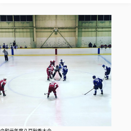
校歌の歴史
健康科学部
寄附行為
進学相談会
本学のシラバスについて
教育学科
取得可能な資格・免許
校章・マーク・カラー
健康科学部
体育会・運動サークル紹介
社会連携・研究
ガバナンス・コード
国際交流TOP
一般事業主行動計画
産業福祉マネジメント学科
寄附の受け入れ
オープンキャンパス
中期事業計画
保健看護学科
東北福祉大学のキャリアサポート
公的資金等の不正使用の防止に関する基本方針
文化会・文化系サークル紹介
関連法人
交換留学生 Exchange students
事業計画／財務・事業報告
生涯教育・キャリア教育
リハビリテーション学科
社会連携・研究 TOP
情報福祉マネジメント学科
東北福祉大学のキャリアサポート
研究活動における不正行為の防止等に関する対応
教職員募集
採用ご担当者様へ
大学評価
医療経営管理学科
大学指定団体紹介
大学広報誌「TFU Newsletter 東北福祉大学通信」
進路・就職支援
海外留学・研修
役員・評議員一覧
仏教専修科
採用ご担当者様へ
東北福祉大学の研究活動
IR情報
生涯教育・キャリア教育TOP
初年次教育（リエゾンゼミⅠ）について
関連法人
東北福祉大学のキャリア教育
在学生の方
キャンパス案内
東北福祉大学の研究活動
学校教育法施行規則第172条の2に基づく情報公開
センター長の挨拶
外国人在学生
リエゾンゼミ・ナビ（テキスト等）
大学院
在学生の方
東北福祉大学の紀要・リポジトリ
生涯学習・社会人講座
教職課程における情報の公表
求人の受付について
東北福祉大学の研究紹介
卒業生の方
お役立ち情報（リンク集）
取材について
大学院
東北福祉大学の紀要・リポジトリ
資格取得報奨制度について
Prospective Students
学部・学科等設置計画履行状況報告書
単独学内説明会のご案内
共同研究等をご検討の皆様へ
通信教育部
卒業生の方
産学・産学官連携
放射線モニタリング測定結果（国見キャンパス）
月例TFU実学臨床研究セミナー
総合福祉学研究科 社会福祉学専攻 修士課程
東北福祉大学求人・インターンシップ検索サイト（キャリタスU
研究紀要
よくあるご質問
情報公開規程
通信教育部
産学・産学官連携
卒業後のキャリア支援体制
施設利用
学生支援センター国際交流の活動
総合福祉学研究科 社会福祉学専攻 博士課程
教職研究
カリキュラム（学部・大学院）
社会貢献・地域連携活動
特別支援教育研究室
通信制大学院 総合福祉学研究科 社会福祉学専攻 修士課程
在学生による訪問、情報提供へのご協力のお願い
「高齢者のフレイル予防及びデジタルデバイド解消に向けた産官
東北福祉大学のDNA
総合福祉学研究科 福祉心理学専攻 修士課程
東北福祉大学教育・教職センター特別支援教育研究年報一覧
社会貢献・地域連携活動
スタッフ紹介
通信制大学院 総合福祉学研究科 福祉心理学専攻 修士課程
卒業生アンケート
同窓会
高齢者施設特化型モジュラー車いす開発
その他の就学機会
生涯学習・社会人講座
教育学研究科 教育学専攻 修士課程
芹沢銈介美術工芸館年報
TFU教育フォーラム
社会貢献への取り組み
在学生インタビュー
学生参加 × 産学官連携 ～ 「行学一如」の実践
東北福祉大学機関リポジトリ
ニュース一覧
社会貢献・地域連携活動報告書
学びの特徴
学内ポータルシステム
自治体・団体等との主な協定
東北福祉大学オープンアクセス方針
令和元年度八戸秋季大会
Universal Passport