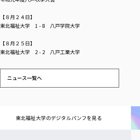
各種社会貢献活動の窓口
学びの特徴
自治体・団体等との主な協定
教員紹介・業績
伝承講座「311『伝える／備える』次世代塾」
ICT教育
研究所について
【８月２４日】
JICA草の根技術協力事業
初年次教育（リエゾンゼミⅠ）
研究者のご紹介
学びのサポート
東北福祉大学 1 - 8 八戸学院大学
被災地の子ども支援活動
実学臨床教育（総合福祉学部のみ履修可能）
学びのサポート
【８月２５日】
教育実践活動（教育学科学生のみ受講可能）
学費（学部学科）
東北福祉大学 2 - 2 八戸工業大学
禅のこころ
授業料減免・奨学金等
宿舎の紹介
学生生活サポート
ニュース一覧へ
学生自主活動支援
社会人学生の育児支援（一時預かり）
学生総合補償制度
スポーツ傷害保険
東北福祉大学の​デジタルパンフを​見る​