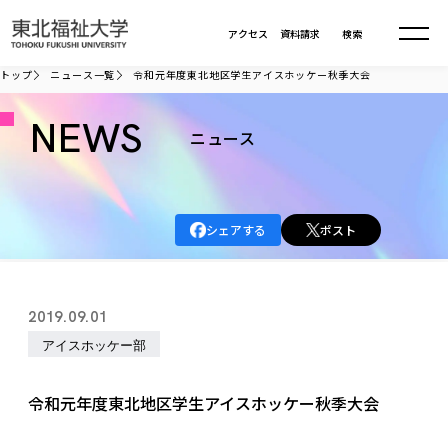
本文へ移動
アクセス
資料請求
検索
トップ
ニュース一覧
令和元年度東北地区学生アイスホッケー秋季大会
大学について
NEWS
ニュース
学部・大学院
大学についてTOP
シェアする
ポスト
大学理念
入試情報
学部・大学院TOP
大学理念
大学の概要
総合福祉学部
進路・就職
東北福祉大学の想い
入試情報TOP
2019.09.01
大学の概要
総合福祉学部
建学の精神・教育の理念
大学の取り組み
アイスホッケー部
共生まちづくり学部
大学の歩み
入学試験
課外活動
学長室の窓
社会福祉学科
進路・就職 TOP
大学の取り組み
共生まちづくり学部
学生・教職員・卒業生数
情報公開
教育方針
福祉心理学科
令和元年度東北地区学生アイスホッケー秋季大会
教育学部
社会連携・研究
デジタルパンフ
学則
共生まちづくり学科
情報公開
就職状況
国際交流
各種方針
福祉行政学科
課外活動 TOP
教育学部
カリキュラム編成ガイドライン