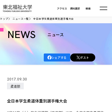
本文へ移動
アクセス
資料請求
検索
トップ
ニュース一覧
全日本学生柔道体重別選手権大会
大学について
NEWS
ニュース
学部・大学院
大学についてTOP
シェアする
ポスト
大学理念
入試情報
学部・大学院TOP
大学理念
大学の概要
総合福祉学部
進路・就職
東北福祉大学の想い
入試情報TOP
2017.09.30
大学の概要
総合福祉学部
建学の精神・教育の理念
大学の取り組み
柔道部
共生まちづくり学部
大学の歩み
入学試験
課外活動
学長室の窓
社会福祉学科
進路・就職 TOP
大学の取り組み
共生まちづくり学部
学生・教職員・卒業生数
情報公開
教育方針
福祉心理学科
全日本学生柔道体重別選手権大会
教育学部
社会連携・研究
デジタルパンフ
学則
共生まちづくり学科
情報公開
就職状況
国際交流
各種方針
福祉行政学科
課外活動 TOP
教育学部
カリキュラム編成ガイドライン