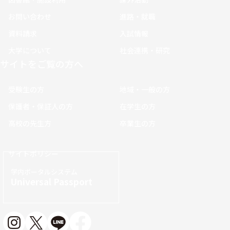
お問い合わせ
進路・就職
資料請求
入試情報
大学について
社会連携・研究
サイトをご覧の方へ
受験生の方
地域・一般の方
保護者・保証人の方
在学生の方
高校の先生方
卒業生の方
サイトポリシー
学内ポータルシステム
Universal Passport