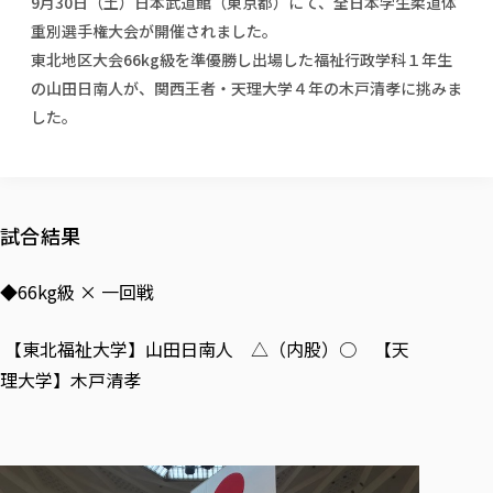
9月30日（土）日本武道館（東京都）にて、全日本学生柔道体
校歌の歴史
健康科学部
寄附行為
進学相談会
本学のシラバスについて
教育学科
重別選手権大会が開催されました。
取得可能な資格・免許
校章・マーク・カラー
健康科学部
体育会・運動サークル紹介
社会連携・研究
ガバナンス・コード
国際交流TOP
東北地区大会66kg級を準優勝し出場した福祉行政学科１年生
一般事業主行動計画
産業福祉マネジメント学科
寄附の受け入れ
オープンキャンパス
中期事業計画
保健看護学科
の山田日南人が、関西王者・天理大学４年の木戸清孝に挑みま
東北福祉大学のキャリアサポート
公的資金等の不正使用の防止に関する基本方針
文化会・文化系サークル紹介
関連法人
交換留学生 Exchange students
した。
事業計画／財務・事業報告
生涯教育・キャリア教育
リハビリテーション学科
社会連携・研究 TOP
情報福祉マネジメント学科
東北福祉大学のキャリアサポート
研究活動における不正行為の防止等に関する対応
教職員募集
採用ご担当者様へ
大学評価
医療経営管理学科
大学指定団体紹介
大学広報誌「TFU Newsletter 東北福祉大学通信」
進路・就職支援
海外留学・研修
役員・評議員一覧
仏教専修科
採用ご担当者様へ
東北福祉大学の研究活動
IR情報
生涯教育・キャリア教育TOP
初年次教育（リエゾンゼミⅠ）について
関連法人
東北福祉大学のキャリア教育
在学生の方
キャンパス案内
東北福祉大学の研究活動
学校教育法施行規則第172条の2に基づく情報公開
センター長の挨拶
外国人在学生
リエゾンゼミ・ナビ（テキスト等）
試合結果
大学院
在学生の方
東北福祉大学の紀要・リポジトリ
生涯学習・社会人講座
教職課程における情報の公表
求人の受付について
東北福祉大学の研究紹介
卒業生の方
お役立ち情報（リンク集）
取材について
大学院
東北福祉大学の紀要・リポジトリ
資格取得報奨制度について
Prospective Students
学部・学科等設置計画履行状況報告書
◆66kg級 × 一回戦
単独学内説明会のご案内
共同研究等をご検討の皆様へ
通信教育部
卒業生の方
産学・産学官連携
放射線モニタリング測定結果（国見キャンパス）
月例TFU実学臨床研究セミナー
総合福祉学研究科 社会福祉学専攻 修士課程
東北福祉大学求人・インターンシップ検索サイト（キャリタスU
研究紀要
よくあるご質問
情報公開規程
通信教育部
産学・産学官連携
卒業後のキャリア支援体制
施設利用
学生支援センター国際交流の活動
【東北福祉大学】山田日南人 △（内股）○ 【天
総合福祉学研究科 社会福祉学専攻 博士課程
教職研究
カリキュラム（学部・大学院）
社会貢献・地域連携活動
特別支援教育研究室
通信制大学院 総合福祉学研究科 社会福祉学専攻 修士課程
在学生による訪問、情報提供へのご協力のお願い
「高齢者のフレイル予防及びデジタルデバイド解消に向けた産官
東北福祉大学のDNA
理大学】木戸清孝
総合福祉学研究科 福祉心理学専攻 修士課程
東北福祉大学教育・教職センター特別支援教育研究年報一覧
社会貢献・地域連携活動
スタッフ紹介
通信制大学院 総合福祉学研究科 福祉心理学専攻 修士課程
卒業生アンケート
同窓会
高齢者施設特化型モジュラー車いす開発
その他の就学機会
生涯学習・社会人講座
教育学研究科 教育学専攻 修士課程
芹沢銈介美術工芸館年報
TFU教育フォーラム
社会貢献への取り組み
在学生インタビュー
学生参加 × 産学官連携 ～ 「行学一如」の実践
東北福祉大学機関リポジトリ
ニュース一覧
社会貢献・地域連携活動報告書
学びの特徴
学内ポータルシステム
自治体・団体等との主な協定
東北福祉大学オープンアクセス方針
Universal Passport