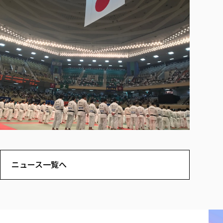
各種社会貢献活動の窓口
学びの特徴
自治体・団体等との主な協定
教員紹介・業績
伝承講座「311『伝える／備える』次世代塾」
ICT教育
研究所について
JICA草の根技術協力事業
初年次教育（リエゾンゼミⅠ）
研究者のご紹介
学びのサポート
被災地の子ども支援活動
実学臨床教育（総合福祉学部のみ履修可能）
学びのサポート
教育実践活動（教育学科学生のみ受講可能）
学費（学部学科）
禅のこころ
授業料減免・奨学金等
宿舎の紹介
学生生活サポート
学生自主活動支援
社会人学生の育児支援（一時預かり）
ニュース一覧へ
学生総合補償制度
スポーツ傷害保険