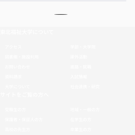
東北福祉大学について
アクセス
学部・大学院
図書館・施設利用
課外活動
お問い合わせ
進路・就職
資料請求
入試情報
大学について
社会連携・研究
サイトをご覧の方へ
受験生の方
地域・一般の方
保護者・保証人の方
在学生の方
高校の先生方
卒業生の方