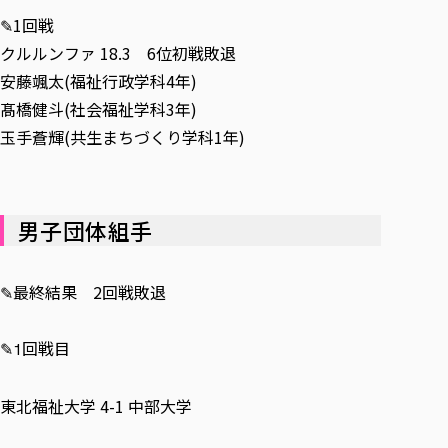
各種社会貢献活動の窓口
学びの特徴
自治体・団体等との主な協定
✎1回戦
教員紹介・業績
伝承講座「311『伝える／備える』次世代塾」
ICT教育
研究所について
クルルンファ 18.3 6位初戦敗退
JICA草の根技術協力事業
初年次教育（リエゾンゼミⅠ）
研究者のご紹介
学びのサポート
安藤颯太(福祉行政学科4年)
被災地の子ども支援活動
実学臨床教育（総合福祉学部のみ履修可能）
髙橋健斗(社会福祉学科3年)
学びのサポート
玉手蒼輝(共生まちづくり学科1年)
教育実践活動（教育学科学生のみ受講可能）
学費（学部学科）
禅のこころ
授業料減免・奨学金等
宿舎の紹介
男子団体組手
学生生活サポート
学生自主活動支援
✎最終結果 2回戦敗退
社会人学生の育児支援（一時預かり）
学生総合補償制度
✎
回戦目
1
スポーツ傷害保険
東北福祉大学 4-1 中部大学