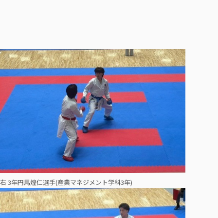
右 3年円馬煌仁選手(産業マネジメント学科3年)