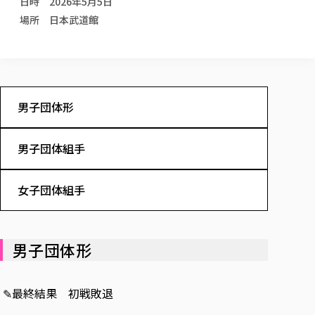
日時 2026年5月5日
校歌の歴史
健康科学部
寄附行為
進学相談会
本学のシラバスについて
教育学科
場所 日本武道館
取得可能な資格・免許
校章・マーク・カラー
健康科学部
体育会・運動サークル紹介
社会連携・研究
ガバナンス・コード
国際交流TOP
一般事業主行動計画
産業福祉マネジメント学科
寄附の受け入れ
オープンキャンパス
中期事業計画
保健看護学科
東北福祉大学のキャリアサポート
公的資金等の不正使用の防止に関する基本方針
文化会・文化系サークル紹介
関連法人
交換留学生 Exchange students
事業計画／財務・事業報告
生涯教育・キャリア教育
リハビリテーション学科
社会連携・研究 TOP
情報福祉マネジメント学科
東北福祉大学のキャリアサポート
研究活動における不正行為の防止等に関する対応
教職員募集
採用ご担当者様へ
大学評価
医療経営管理学科
大学指定団体紹介
大学広報誌「TFU Newsletter 東北福祉大学通信」
男子団体形
進路・就職支援
海外留学・研修
役員・評議員一覧
仏教専修科
採用ご担当者様へ
東北福祉大学の研究活動
IR情報
生涯教育・キャリア教育TOP
初年次教育（リエゾンゼミⅠ）について
関連法人
東北福祉大学のキャリア教育
在学生の方
キャンパス案内
東北福祉大学の研究活動
学校教育法施行規則第172条の2に基づく情報公開
センター長の挨拶
外国人在学生
男子団体組手
リエゾンゼミ・ナビ（テキスト等）
大学院
在学生の方
東北福祉大学の紀要・リポジトリ
生涯学習・社会人講座
教職課程における情報の公表
求人の受付について
東北福祉大学の研究紹介
卒業生の方
お役立ち情報（リンク集）
取材について
大学院
東北福祉大学の紀要・リポジトリ
資格取得報奨制度について
Prospective Students
学部・学科等設置計画履行状況報告書
単独学内説明会のご案内
共同研究等をご検討の皆様へ
通信教育部
女子団体組手
卒業生の方
産学・産学官連携
放射線モニタリング測定結果（国見キャンパス）
月例TFU実学臨床研究セミナー
総合福祉学研究科 社会福祉学専攻 修士課程
東北福祉大学求人・インターンシップ検索サイト（キャリタスU
研究紀要
よくあるご質問
情報公開規程
通信教育部
産学・産学官連携
卒業後のキャリア支援体制
施設利用
学生支援センター国際交流の活動
総合福祉学研究科 社会福祉学専攻 博士課程
教職研究
カリキュラム（学部・大学院）
社会貢献・地域連携活動
特別支援教育研究室
通信制大学院 総合福祉学研究科 社会福祉学専攻 修士課程
在学生による訪問、情報提供へのご協力のお願い
「高齢者のフレイル予防及びデジタルデバイド解消に向けた産官
東北福祉大学のDNA
総合福祉学研究科 福祉心理学専攻 修士課程
男子団体形
東北福祉大学教育・教職センター特別支援教育研究年報一覧
社会貢献・地域連携活動
スタッフ紹介
通信制大学院 総合福祉学研究科 福祉心理学専攻 修士課程
卒業生アンケート
同窓会
高齢者施設特化型モジュラー車いす開発
その他の就学機会
生涯学習・社会人講座
教育学研究科 教育学専攻 修士課程
芹沢銈介美術工芸館年報
TFU教育フォーラム
社会貢献への取り組み
在学生インタビュー
学生参加 × 産学官連携 ～ 「行学一如」の実践
東北福祉大学機関リポジトリ
ニュース一覧
✎最終結果 初戦敗退
社会貢献・地域連携活動報告書
学びの特徴
学内ポータルシステム
自治体・団体等との主な協定
東北福祉大学オープンアクセス方針
Universal Passport