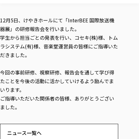
校歌の歴史
健康科学部
寄附行為
進学相談会
本学のシラバスについて
教育学科
取得可能な資格・免許
校章・マーク・カラー
健康科学部
体育会・運動サークル紹介
社会連携・研究
ガバナンス・コード
国際交流TOP
一般事業主行動計画
産業福祉マネジメント学科
12月5日、けやきホールにて「InterBEE 国際放送機
寄附の受け入れ
オープンキャンパス
中期事業計画
保健看護学科
東北福祉大学のキャリアサポート
公的資金等の不正使用の防止に関する基本方針
器展」の研修報告会を行いました。
文化会・文化系サークル紹介
関連法人
交換留学生 Exchange students
事業計画／財務・事業報告
生涯教育・キャリア教育
リハビリテーション学科
社会連携・研究 TOP
情報福祉マネジメント学科
東北福祉大学のキャリアサポート
研究活動における不正行為の防止等に関する対応
学生から担当ごとの発表を行い、コセキ(株)様、トム
教職員募集
採用ご担当者様へ
大学評価
医療経営管理学科
大学指定団体紹介
ラシステム(有)様、音楽堂運営員の皆様にご指導いた
大学広報誌「TFU Newsletter 東北福祉大学通信」
進路・就職支援
海外留学・研修
役員・評議員一覧
仏教専修科
採用ご担当者様へ
東北福祉大学の研究活動
IR情報
生涯教育・キャリア教育TOP
だきました。
初年次教育（リエゾンゼミⅠ）について
関連法人
東北福祉大学のキャリア教育
在学生の方
キャンパス案内
東北福祉大学の研究活動
学校教育法施行規則第172条の2に基づく情報公開
センター長の挨拶
外国人在学生
リエゾンゼミ・ナビ（テキスト等）
大学院
在学生の方
東北福祉大学の紀要・リポジトリ
生涯学習・社会人講座
教職課程における情報の公表
今回の事前研修、視察研修、報告会を通して学び得
求人の受付について
東北福祉大学の研究紹介
卒業生の方
お役立ち情報（リンク集）
取材について
大学院
東北福祉大学の紀要・リポジトリ
資格取得報奨制度について
Prospective Students
たことを今後の活動に活かしていけるよう励んでま
学部・学科等設置計画履行状況報告書
単独学内説明会のご案内
共同研究等をご検討の皆様へ
通信教育部
卒業生の方
産学・産学官連携
放射線モニタリング測定結果（国見キャンパス）
月例TFU実学臨床研究セミナー
総合福祉学研究科 社会福祉学専攻 修士課程
東北福祉大学求人・インターンシップ検索サイト（キャリタスU
いります。
研究紀要
よくあるご質問
情報公開規程
通信教育部
産学・産学官連携
卒業後のキャリア支援体制
施設利用
学生支援センター国際交流の活動
ご指導いただいた関係者の皆様、ありがとうござい
総合福祉学研究科 社会福祉学専攻 博士課程
教職研究
カリキュラム（学部・大学院）
社会貢献・地域連携活動
特別支援教育研究室
通信制大学院 総合福祉学研究科 社会福祉学専攻 修士課程
在学生による訪問、情報提供へのご協力のお願い
「高齢者のフレイル予防及びデジタルデバイド解消に向けた産官
東北福祉大学のDNA
ました。
総合福祉学研究科 福祉心理学専攻 修士課程
東北福祉大学教育・教職センター特別支援教育研究年報一覧
社会貢献・地域連携活動
スタッフ紹介
通信制大学院 総合福祉学研究科 福祉心理学専攻 修士課程
卒業生アンケート
同窓会
高齢者施設特化型モジュラー車いす開発
その他の就学機会
生涯学習・社会人講座
教育学研究科 教育学専攻 修士課程
芹沢銈介美術工芸館年報
TFU教育フォーラム
社会貢献への取り組み
在学生インタビュー
学生参加 × 産学官連携 ～ 「行学一如」の実践
東北福祉大学機関リポジトリ
ニュース一覧
社会貢献・地域連携活動報告書
学びの特徴
学内ポータルシステム
自治体・団体等との主な協定
ニュース一覧へ
東北福祉大学オープンアクセス方針
Universal Passport