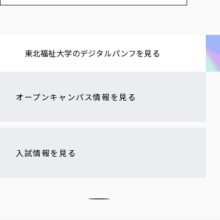
各種社会貢献活動の窓口
学びの特徴
自治体・団体等との主な協定
教員紹介・業績
伝承講座「311『伝える／備える』次世代塾」
ICT教育
研究所について
JICA草の根技術協力事業
初年次教育（リエゾンゼミⅠ）
研究者のご紹介
学びのサポート
被災地の子ども支援活動
実学臨床教育（総合福祉学部のみ履修可能）
東北福祉大学の​デジタルパンフを​見る​
学びのサポート
教育実践活動（教育学科学生のみ受講可能）
学費（学部学科）
禅のこころ
授業料減免・奨学金等
オープンキャンパス情報を見る
宿舎の紹介
学生生活サポート
学生自主活動支援
社会人学生の育児支援（一時預かり）
入試情報を見る
学生総合補償制度
スポーツ傷害保険