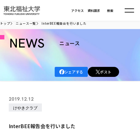
本文へ移動
アクセス
資料請求
検索
トップ
ニュース一覧
InterBEE報告会を行いました
大学について
NEWS
ニュース
学部・大学院
大学についてTOP
シェアする
ポスト
大学理念
入試情報
学部・大学院TOP
大学理念
大学の概要
総合福祉学部
進路・就職
東北福祉大学の想い
入試情報TOP
2019.12.12
大学の概要
総合福祉学部
建学の精神・教育の理念
大学の取り組み
けやきクラブ
共生まちづくり学部
大学の歩み
入学試験
課外活動
学長室の窓
社会福祉学科
進路・就職 TOP
大学の取り組み
共生まちづくり学部
学生・教職員・卒業生数
情報公開
教育方針
福祉心理学科
InterBEE報告会を行いました
教育学部
社会連携・研究
デジタルパンフ
学則
共生まちづくり学科
情報公開
就職状況
国際交流
各種方針
福祉行政学科
課外活動 TOP
教育学部
カリキュラム編成ガイドライン