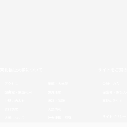
東北福祉大学について
サイトをご覧
アクセス
学部・大学院
受験生の方
図書館・施設利用
課外活動
保護者・保証人
お問い合わせ
進路・就職
高校の先生方
資料請求
入試情報
サイトポリシー
大学について
社会連携・研究
Copyright © Tohoku Fukushi University. All rights reserved.