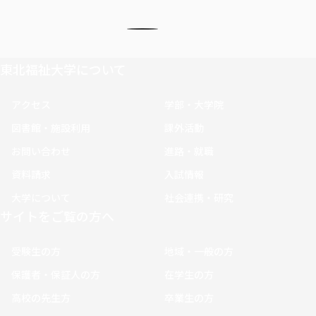
東北福祉大学について
アクセス
学部・大学院
図書館・施設利用
課外活動
お問い合わせ
進路・就職
資料請求
入試情報
大学について
社会連携・研究
サイトをご覧の方へ
受験生の方
地域・一般の方
保護者・保証人の方
在学生の方
高校の先生方
卒業生の方