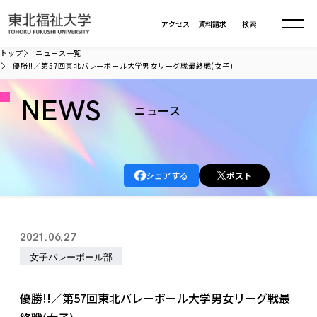
本文へ移動
アクセス
資料請求
検索
トップ
ニュース一覧
優勝!!／第57回東北バレーボール大学男女リーグ戦最終戦(女子)
大学について
NEWS
ニュース
学部・大学院
大学についてTOP
大学理念
入試情報
学部・大学院TOP
シェアする
ポスト
大学理念
大学の概要
総合福祉学部
進路・就職
東北福祉大学の想い
入試情報TOP
大学の概要
総合福祉学部
2021.06.27
建学の精神・教育の理念
大学の取り組み
共生まちづくり学部
大学の歩み
入学試験
女子バレーボール部
課外活動
学長室の窓
社会福祉学科
進路・就職 TOP
大学の取り組み
共生まちづくり学部
学生・教職員・卒業生数
情報公開
教育方針
福祉心理学科
教育学部
社会連携・研究
デジタルパンフ
優勝!!／第57回東北バレーボール大学男女リーグ戦最
学則
共生まちづくり学科
情報公開
就職状況
国際交流
各種方針
福祉行政学科
課外活動 TOP
教育学部
カリキュラム編成ガイドライン