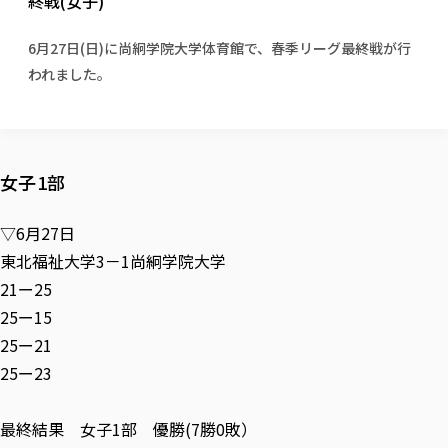
終戦(女子)
校歌の歴史
健康科学部
寄附行為
進学相談会
本学のシラバスについて
教育学科
取得可能な資格・免許
校章・マーク・カラー
健康科学部
体育会・運動サークル紹介
社会連携・研究
ガバナンス・コード
国際交流TOP
6月27日(日)に尚絅学院大学体育館で、春季リーグ最終戦が行
一般事業主行動計画
産業福祉マネジメント学科
寄附の受け入れ
オープンキャンパス
われました。
中期事業計画
保健看護学科
東北福祉大学のキャリアサポート
公的資金等の不正使用の防止に関する基本方針
文化会・文化系サークル紹介
関連法人
交換留学生 Exchange students
事業計画／財務・事業報告
生涯教育・キャリア教育
リハビリテーション学科
社会連携・研究 TOP
情報福祉マネジメント学科
東北福祉大学のキャリアサポート
研究活動における不正行為の防止等に関する対応
教職員募集
採用ご担当者様へ
大学評価
医療経営管理学科
大学指定団体紹介
大学広報誌「TFU Newsletter 東北福祉大学通信」
進路・就職支援
海外留学・研修
役員・評議員一覧
仏教専修科
採用ご担当者様へ
東北福祉大学の研究活動
IR情報
生涯教育・キャリア教育TOP
初年次教育（リエゾンゼミⅠ）について
女子1部
関連法人
東北福祉大学のキャリア教育
在学生の方
キャンパス案内
東北福祉大学の研究活動
学校教育法施行規則第172条の2に基づく情報公開
センター長の挨拶
外国人在学生
リエゾンゼミ・ナビ（テキスト等）
大学院
在学生の方
東北福祉大学の紀要・リポジトリ
生涯学習・社会人講座
教職課程における情報の公表
▽6月27日
求人の受付について
東北福祉大学の研究紹介
卒業生の方
お役立ち情報（リンク集）
取材について
大学院
東北福祉大学の紀要・リポジトリ
資格取得報奨制度について
Prospective Students
東北福祉大学3－1尚絅学院大学
学部・学科等設置計画履行状況報告書
単独学内説明会のご案内
共同研究等をご検討の皆様へ
通信教育部
卒業生の方
産学・産学官連携
放射線モニタリング測定結果（国見キャンパス）
月例TFU実学臨床研究セミナー
総合福祉学研究科 社会福祉学専攻 修士課程
東北福祉大学求人・インターンシップ検索サイト（キャリタスU
21ー25
研究紀要
よくあるご質問
情報公開規程
通信教育部
産学・産学官連携
卒業後のキャリア支援体制
施設利用
学生支援センター国際交流の活動
25ー15
総合福祉学研究科 社会福祉学専攻 博士課程
教職研究
カリキュラム（学部・大学院）
社会貢献・地域連携活動
特別支援教育研究室
通信制大学院 総合福祉学研究科 社会福祉学専攻 修士課程
在学生による訪問、情報提供へのご協力のお願い
「高齢者のフレイル予防及びデジタルデバイド解消に向けた産官
東北福祉大学のDNA
25ー21
総合福祉学研究科 福祉心理学専攻 修士課程
東北福祉大学教育・教職センター特別支援教育研究年報一覧
社会貢献・地域連携活動
スタッフ紹介
通信制大学院 総合福祉学研究科 福祉心理学専攻 修士課程
卒業生アンケート
同窓会
高齢者施設特化型モジュラー車いす開発
その他の就学機会
25ー23
生涯学習・社会人講座
教育学研究科 教育学専攻 修士課程
芹沢銈介美術工芸館年報
TFU教育フォーラム
社会貢献への取り組み
在学生インタビュー
学生参加 × 産学官連携 ～ 「行学一如」の実践
東北福祉大学機関リポジトリ
ニュース一覧
社会貢献・地域連携活動報告書
学びの特徴
学内ポータルシステム
自治体・団体等との主な協定
最終結果 女子1部 優勝(7勝0敗）
東北福祉大学オープンアクセス方針
Universal Passport