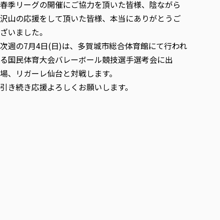
各種社会貢献活動の窓口
学びの特徴
春季リーグの開催にご協力を頂いた皆様、陰ながら
自治体・団体等との主な協定
教員紹介・業績
沢山の応援をして頂いた皆様、本当にありがとうご
伝承講座「311『伝える／備える』次世代塾」
ICT教育
研究所について
ざいました。
JICA草の根技術協力事業
初年次教育（リエゾンゼミⅠ）
研究者のご紹介
学びのサポート
次週の7月4日(日)は、多賀城市総合体育館にて行われ
被災地の子ども支援活動
実学臨床教育（総合福祉学部のみ履修可能）
学びのサポート
る国民体育大会バレーボール競技選手選考会に出
教育実践活動（教育学科学生のみ受講可能）
場、リガーレ仙台と対戦します。
学費（学部学科）
禅のこころ
引き続き応援よろしくお願いします。
授業料減免・奨学金等
宿舎の紹介
学生生活サポート
学生自主活動支援
社会人学生の育児支援（一時預かり）
学生総合補償制度
スポーツ傷害保険