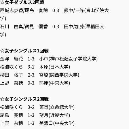
☆女子ダブルス2回戦
各種社会貢献活動の窓口
学びの特徴
自治体・団体等との主な協定
教員紹介・業績
西城志歩香/尾島 奏穂 0-3 熊中/三條(青山学院大
伝承講座「311『伝える／備える』次世代塾」
ICT教育
研究所について
学)
JICA草の根技術協力事業
初年次教育（リエゾンゼミⅠ）
研究者のご紹介
学びのサポート
石川 由真/鶴見 優香 0-3 田中/加藤(早稲田大
被災地の子ども支援活動
実学臨床教育（総合福祉学部のみ履修可能）
学びのサポート
学)
教育実践活動（教育学科学生のみ受講可能）
学費（学部学科）
禅のこころ
☆女子シングルス1回戦
授業料減免・奨学金等
金澤 綾花 1-3 小中(神戸松蔭女子学院大学)
宿舎の紹介
松浦咲くら 3-1 木原(日本大学)
学生生活サポート
柳田 桜子 2-3 宮脇(関西学院大学)
学生自主活動支援
上野 菜穂 0-3 熊原(中京大学)
社会人学生の育児支援（一時預かり）
学生総合補償制度
☆女子シングルス2回戦
スポーツ傷害保険
松浦咲くら 3-2 笹岡(立命館大学)
尾島 奏穂 1-3 望月(近畿大学)
上野 奈穂 1-3 美濃口(中央大学)