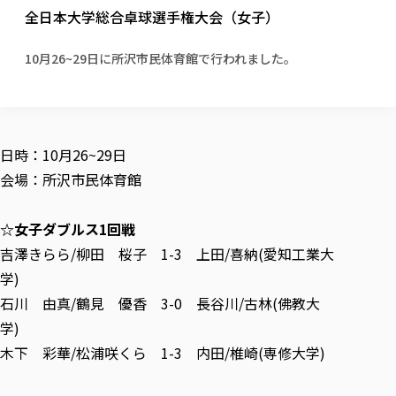
校歌の歴史
健康科学部
寄附行為
全日本大学総合卓球選手権大会（女子）
進学相談会
本学のシラバスについて
教育学科
取得可能な資格・免許
校章・マーク・カラー
健康科学部
体育会・運動サークル紹介
社会連携・研究
ガバナンス・コード
国際交流TOP
一般事業主行動計画
産業福祉マネジメント学科
寄附の受け入れ
10月26~29日に所沢市民体育館で行われました。
オープンキャンパス
中期事業計画
保健看護学科
東北福祉大学のキャリアサポート
公的資金等の不正使用の防止に関する基本方針
文化会・文化系サークル紹介
関連法人
交換留学生 Exchange students
事業計画／財務・事業報告
生涯教育・キャリア教育
リハビリテーション学科
社会連携・研究 TOP
情報福祉マネジメント学科
東北福祉大学のキャリアサポート
研究活動における不正行為の防止等に関する対応
教職員募集
採用ご担当者様へ
大学評価
医療経営管理学科
大学指定団体紹介
大学広報誌「TFU Newsletter 東北福祉大学通信」
進路・就職支援
海外留学・研修
役員・評議員一覧
仏教専修科
採用ご担当者様へ
東北福祉大学の研究活動
IR情報
生涯教育・キャリア教育TOP
日時：10月26~29日
初年次教育（リエゾンゼミⅠ）について
関連法人
東北福祉大学のキャリア教育
在学生の方
キャンパス案内
東北福祉大学の研究活動
学校教育法施行規則第172条の2に基づく情報公開
会場：所沢市民体育館
センター長の挨拶
外国人在学生
リエゾンゼミ・ナビ（テキスト等）
大学院
在学生の方
東北福祉大学の紀要・リポジトリ
生涯学習・社会人講座
教職課程における情報の公表
求人の受付について
東北福祉大学の研究紹介
卒業生の方
お役立ち情報（リンク集）
取材について
大学院
東北福祉大学の紀要・リポジトリ
資格取得報奨制度について
☆女子ダブルス1回戦
Prospective Students
学部・学科等設置計画履行状況報告書
単独学内説明会のご案内
共同研究等をご検討の皆様へ
通信教育部
卒業生の方
産学・産学官連携
放射線モニタリング測定結果（国見キャンパス）
月例TFU実学臨床研究セミナー
総合福祉学研究科 社会福祉学専攻 修士課程
吉澤きらら/柳田 桜子 1-3 上田/喜納(愛知工業大
東北福祉大学求人・インターンシップ検索サイト（キャリタスU
研究紀要
よくあるご質問
情報公開規程
通信教育部
産学・産学官連携
卒業後のキャリア支援体制
施設利用
学生支援センター国際交流の活動
学)
総合福祉学研究科 社会福祉学専攻 博士課程
教職研究
カリキュラム（学部・大学院）
社会貢献・地域連携活動
特別支援教育研究室
通信制大学院 総合福祉学研究科 社会福祉学専攻 修士課程
在学生による訪問、情報提供へのご協力のお願い
「高齢者のフレイル予防及びデジタルデバイド解消に向けた産官
東北福祉大学のDNA
石川 由真/鶴見 優香 3-0 長谷川/古林(佛教大
総合福祉学研究科 福祉心理学専攻 修士課程
東北福祉大学教育・教職センター特別支援教育研究年報一覧
社会貢献・地域連携活動
スタッフ紹介
通信制大学院 総合福祉学研究科 福祉心理学専攻 修士課程
卒業生アンケート
学)
同窓会
高齢者施設特化型モジュラー車いす開発
その他の就学機会
生涯学習・社会人講座
教育学研究科 教育学専攻 修士課程
芹沢銈介美術工芸館年報
TFU教育フォーラム
社会貢献への取り組み
在学生インタビュー
木下 彩華/松浦咲くら 1-3 内田/椎崎(専修大学)
学生参加 × 産学官連携 ～ 「行学一如」の実践
東北福祉大学機関リポジトリ
ニュース一覧
社会貢献・地域連携活動報告書
学びの特徴
学内ポータルシステム
自治体・団体等との主な協定
東北福祉大学オープンアクセス方針
Universal Passport