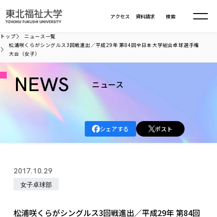
本文へ移動
アクセス
資料請求
検索
トップ
ニュース一覧
松浦咲くらがシングルス3回戦進出／平成29年 第84回全日本大学総合卓球選手権
大会（女子）
大学について
NEWS
ニュース
学部・大学院
大学についてTOP
大学理念
入試情報
学部・大学院TOP
大学理念
シェアする
ポスト
大学の概要
総合福祉学部
進路・就職
東北福祉大学の想い
入試情報TOP
大学の概要
総合福祉学部
建学の精神・教育の理念
大学の取り組み
共生まちづくり学部
2017.10.29
大学の歩み
入学試験
課外活動
学長室の窓
社会福祉学科
進路・就職 TOP
大学の取り組み
共生まちづくり学部
女子卓球部
学生・教職員・卒業生数
情報公開
教育方針
福祉心理学科
教育学部
社会連携・研究
デジタルパンフ
学則
共生まちづくり学科
情報公開
就職状況
国際交流
各種方針
福祉行政学科
課外活動 TOP
教育学部
松浦咲くらがシングルス3回戦進出／平成29年 第84回
カリキュラム編成ガイドライン