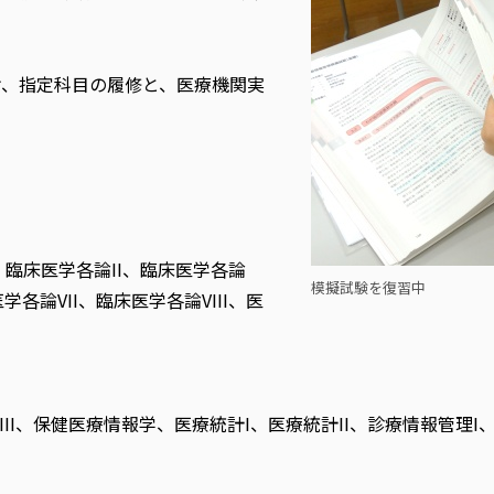
け、指定科目の履修と、医療機関実
臨床医学各論II、臨床医学各論
模擬試験を復習中
学各論VII、臨床医学各論VIII、医
II、保健医療情報学、医療統計I、医療統計II、診療情報管理I、