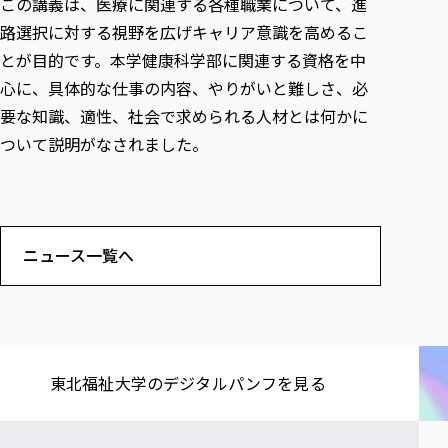
この講義は、医療に関連する各種職業について、進
各種社会貢献活動の窓口
学びの特徴
自治体・団体等との主な協定
教員紹介・業績
路選択に対する視野を広げキャリア意識を高めるこ
伝承講座「311『伝える／備える』次世代塾」
ICT教育
研究所について
とが目的です。本学健康科学部に関連する資格を中
JICA草の根技術協力事業
初年次教育（リエゾンゼミⅠ）
研究者のご紹介
学びのサポート
心に、具体的な仕事の内容、やりがいと難しさ、必
被災地の子ども支援活動
実学臨床教育（総合福祉学部のみ履修可能）
学びのサポート
要な知識、適性、社会で求められる人材とは何かに
教育実践活動（教育学科学生のみ受講可能）
ついて説明がなされました。
学費（学部学科）
禅のこころ
授業料減免・奨学金等
宿舎の紹介
学生生活サポート
ニュース一覧へ
学生自主活動支援
社会人学生の育児支援（一時預かり）
学生総合補償制度
スポーツ傷害保険
東北福祉大学の​デジタルパンフを​見る​