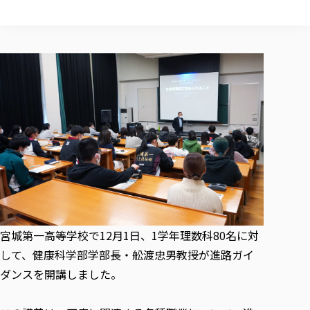
校歌の歴史
健康科学部
寄附行為
進学相談会
本学のシラバスについて
教育学科
取得可能な資格・免許
校章・マーク・カラー
健康科学部
体育会・運動サークル紹介
社会連携・研究
ガバナンス・コード
国際交流TOP
一般事業主行動計画
産業福祉マネジメント学科
寄附の受け入れ
オープンキャンパス
中期事業計画
保健看護学科
東北福祉大学のキャリアサポート
公的資金等の不正使用の防止に関する基本方針
文化会・文化系サークル紹介
関連法人
交換留学生 Exchange students
事業計画／財務・事業報告
生涯教育・キャリア教育
リハビリテーション学科
社会連携・研究 TOP
情報福祉マネジメント学科
東北福祉大学のキャリアサポート
研究活動における不正行為の防止等に関する対応
教職員募集
採用ご担当者様へ
大学評価
医療経営管理学科
大学指定団体紹介
大学広報誌「TFU Newsletter 東北福祉大学通信」
進路・就職支援
海外留学・研修
役員・評議員一覧
仏教専修科
採用ご担当者様へ
東北福祉大学の研究活動
IR情報
生涯教育・キャリア教育TOP
初年次教育（リエゾンゼミⅠ）について
関連法人
東北福祉大学のキャリア教育
在学生の方
キャンパス案内
東北福祉大学の研究活動
学校教育法施行規則第172条の2に基づく情報公開
センター長の挨拶
外国人在学生
リエゾンゼミ・ナビ（テキスト等）
大学院
在学生の方
東北福祉大学の紀要・リポジトリ
生涯学習・社会人講座
教職課程における情報の公表
求人の受付について
東北福祉大学の研究紹介
卒業生の方
お役立ち情報（リンク集）
取材について
大学院
東北福祉大学の紀要・リポジトリ
資格取得報奨制度について
Prospective Students
学部・学科等設置計画履行状況報告書
単独学内説明会のご案内
共同研究等をご検討の皆様へ
通信教育部
卒業生の方
産学・産学官連携
放射線モニタリング測定結果（国見キャンパス）
月例TFU実学臨床研究セミナー
総合福祉学研究科 社会福祉学専攻 修士課程
東北福祉大学求人・インターンシップ検索サイト（キャリタスU
研究紀要
よくあるご質問
情報公開規程
通信教育部
産学・産学官連携
卒業後のキャリア支援体制
施設利用
学生支援センター国際交流の活動
総合福祉学研究科 社会福祉学専攻 博士課程
教職研究
カリキュラム（学部・大学院）
社会貢献・地域連携活動
特別支援教育研究室
通信制大学院 総合福祉学研究科 社会福祉学専攻 修士課程
在学生による訪問、情報提供へのご協力のお願い
宮城第一高等学校で12月1日、1学年理数科80名に対
「高齢者のフレイル予防及びデジタルデバイド解消に向けた産官
東北福祉大学のDNA
総合福祉学研究科 福祉心理学専攻 修士課程
東北福祉大学教育・教職センター特別支援教育研究年報一覧
社会貢献・地域連携活動
スタッフ紹介
して、健康科学部学部長・舩渡忠男教授が進路ガイ
通信制大学院 総合福祉学研究科 福祉心理学専攻 修士課程
卒業生アンケート
同窓会
高齢者施設特化型モジュラー車いす開発
その他の就学機会
生涯学習・社会人講座
教育学研究科 教育学専攻 修士課程
芹沢銈介美術工芸館年報
TFU教育フォーラム
社会貢献への取り組み
在学生インタビュー
ダンスを開講しました。
学生参加 × 産学官連携 ～ 「行学一如」の実践
東北福祉大学機関リポジトリ
ニュース一覧
社会貢献・地域連携活動報告書
学びの特徴
学内ポータルシステム
自治体・団体等との主な協定
東北福祉大学オープンアクセス方針
Universal Passport