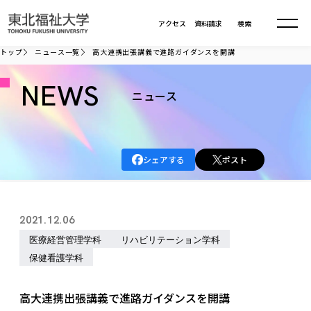
本文へ移動
アクセス
資料請求
検索
トップ
ニュース一覧
高大連携出張講義で進路ガイダンスを開講
大学について
NEWS
ニュース
学部・大学院
大学についてTOP
シェアする
ポスト
大学理念
入試情報
学部・大学院TOP
大学理念
大学の概要
総合福祉学部
進路・就職
東北福祉大学の想い
入試情報TOP
2021.12.06
大学の概要
総合福祉学部
建学の精神・教育の理念
大学の取り組み
医療経営管理学科
リハビリテーション学科
共生まちづくり学部
大学の歩み
入学試験
課外活動
学長室の窓
社会福祉学科
進路・就職 TOP
大学の取り組み
保健看護学科
共生まちづくり学部
学生・教職員・卒業生数
情報公開
教育方針
福祉心理学科
教育学部
社会連携・研究
デジタルパンフ
学則
共生まちづくり学科
情報公開
就職状況
高大連携出張講義で進路ガイダンスを開講
国際交流
各種方針
福祉行政学科
課外活動 TOP
教育学部
カリキュラム編成ガイドライン