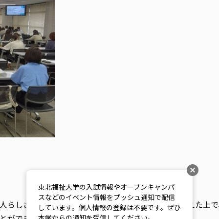
東北福祉大学の入試情報やオープンキャンパ
スなどのイベント情報をプッシュ通知で配信
人らしさの尊重」があることを理解した。それを踏まえた上で
しています。個人情報の登録は不要です。ぜひ
とができた。
本学からの通知を受信してください。