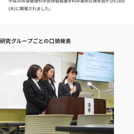
平成30年度健康科学部保健看護学科卒業研究発表会が2月28日
校歌の歴史
健康科学部
寄附行為
進学相談会
本学のシラバスについて
教育学科
(木)に開催されました。
取得可能な資格・免許
校章・マーク・カラー
健康科学部
体育会・運動サークル紹介
社会連携・研究
ガバナンス・コード
国際交流TOP
一般事業主行動計画
産業福祉マネジメント学科
寄附の受け入れ
オープンキャンパス
中期事業計画
保健看護学科
東北福祉大学のキャリアサポート
公的資金等の不正使用の防止に関する基本方針
文化会・文化系サークル紹介
関連法人
交換留学生 Exchange students
事業計画／財務・事業報告
生涯教育・キャリア教育
リハビリテーション学科
社会連携・研究 TOP
情報福祉マネジメント学科
東北福祉大学のキャリアサポート
研究活動における不正行為の防止等に関する対応
教職員募集
採用ご担当者様へ
研究グループごとの口頭発表
大学評価
医療経営管理学科
大学指定団体紹介
大学広報誌「TFU Newsletter 東北福祉大学通信」
進路・就職支援
海外留学・研修
役員・評議員一覧
仏教専修科
採用ご担当者様へ
東北福祉大学の研究活動
IR情報
生涯教育・キャリア教育TOP
初年次教育（リエゾンゼミⅠ）について
関連法人
東北福祉大学のキャリア教育
在学生の方
キャンパス案内
東北福祉大学の研究活動
学校教育法施行規則第172条の2に基づく情報公開
センター長の挨拶
外国人在学生
リエゾンゼミ・ナビ（テキスト等）
大学院
在学生の方
東北福祉大学の紀要・リポジトリ
生涯学習・社会人講座
教職課程における情報の公表
求人の受付について
東北福祉大学の研究紹介
卒業生の方
お役立ち情報（リンク集）
取材について
大学院
東北福祉大学の紀要・リポジトリ
資格取得報奨制度について
Prospective Students
学部・学科等設置計画履行状況報告書
単独学内説明会のご案内
共同研究等をご検討の皆様へ
通信教育部
卒業生の方
産学・産学官連携
放射線モニタリング測定結果（国見キャンパス）
月例TFU実学臨床研究セミナー
総合福祉学研究科 社会福祉学専攻 修士課程
東北福祉大学求人・インターンシップ検索サイト（キャリタスU
研究紀要
よくあるご質問
情報公開規程
通信教育部
産学・産学官連携
卒業後のキャリア支援体制
施設利用
学生支援センター国際交流の活動
総合福祉学研究科 社会福祉学専攻 博士課程
教職研究
カリキュラム（学部・大学院）
社会貢献・地域連携活動
特別支援教育研究室
通信制大学院 総合福祉学研究科 社会福祉学専攻 修士課程
在学生による訪問、情報提供へのご協力のお願い
「高齢者のフレイル予防及びデジタルデバイド解消に向けた産官
東北福祉大学のDNA
総合福祉学研究科 福祉心理学専攻 修士課程
東北福祉大学教育・教職センター特別支援教育研究年報一覧
社会貢献・地域連携活動
スタッフ紹介
通信制大学院 総合福祉学研究科 福祉心理学専攻 修士課程
卒業生アンケート
同窓会
高齢者施設特化型モジュラー車いす開発
その他の就学機会
生涯学習・社会人講座
教育学研究科 教育学専攻 修士課程
芹沢銈介美術工芸館年報
TFU教育フォーラム
社会貢献への取り組み
在学生インタビュー
学生参加 × 産学官連携 ～ 「行学一如」の実践
東北福祉大学機関リポジトリ
ニュース一覧
社会貢献・地域連携活動報告書
学びの特徴
学内ポータルシステム
自治体・団体等との主な協定
東北福祉大学オープンアクセス方針
Universal Passport