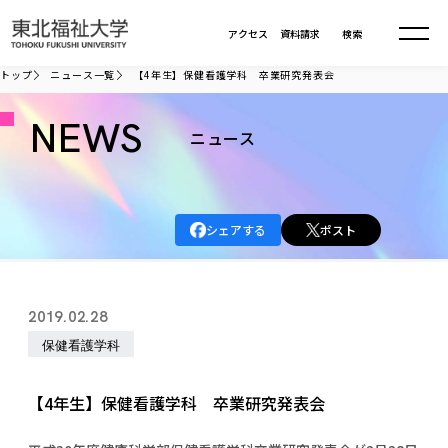
本文へ移動
アクセス
資料請求
検索
トップ
ニュース一覧
【4年生】保健看護学科 卒業研究発表会
大学について
NEWS
ニュース
学部・大学院
大学についてTOP
シェアする
ポスト
大学理念
入試情報
学部・大学院TOP
大学理念
大学の概要
総合福祉学部
進路・就職
東北福祉大学の想い
入試情報TOP
2019.02.28
大学の概要
総合福祉学部
建学の精神・教育の理念
大学の取り組み
保健看護学科
共生まちづくり学部
大学の歩み
入学試験
課外活動
学長室の窓
社会福祉学科
進路・就職 TOP
大学の取り組み
共生まちづくり学部
学生・教職員・卒業生数
情報公開
教育方針
福祉心理学科
【4年生】保健看護学科 卒業研究発表会
教育学部
社会連携・研究
デジタルパンフ
学則
共生まちづくり学科
情報公開
就職状況
国際交流
各種方針
福祉行政学科
課外活動 TOP
教育学部
カリキュラム編成ガイドライン