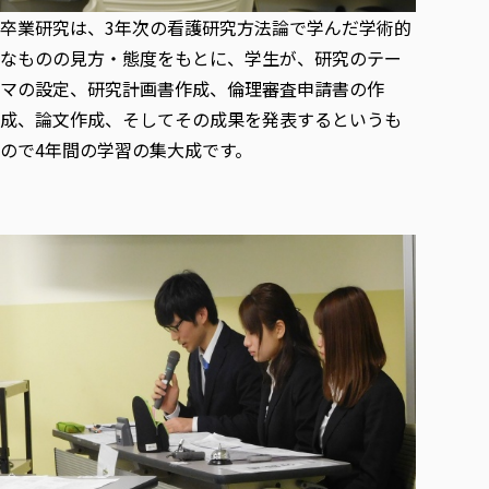
各種社会貢献活動の窓口
学びの特徴
自治体・団体等との主な協定
卒業研究は、3年次の看護研究方法論で学んだ学術的
教員紹介・業績
伝承講座「311『伝える／備える』次世代塾」
ICT教育
研究所について
なものの見方・態度をもとに、学生が、研究のテー
JICA草の根技術協力事業
初年次教育（リエゾンゼミⅠ）
研究者のご紹介
学びのサポート
マの設定、研究計画書作成、倫理審査申請書の作
被災地の子ども支援活動
実学臨床教育（総合福祉学部のみ履修可能）
成、論文作成、そしてその成果を発表するというも
学びのサポート
ので4年間の学習の集大成です。
教育実践活動（教育学科学生のみ受講可能）
学費（学部学科）
禅のこころ
授業料減免・奨学金等
宿舎の紹介
学生生活サポート
学生自主活動支援
社会人学生の育児支援（一時預かり）
学生総合補償制度
スポーツ傷害保険