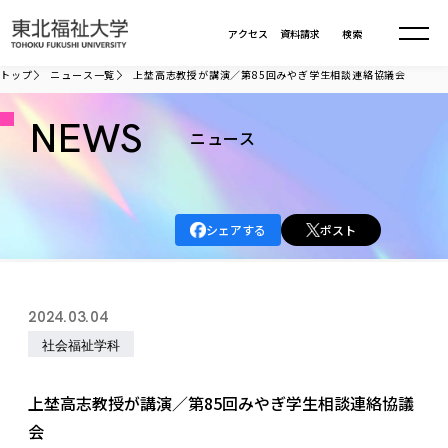
本文へ移動
アクセス
資料請求
検索
トップ
ニュース一覧
上埜高志教授が講演／第85回みやぎ学生相談連絡協議会
大学について
NEWS
ニュース
学部・大学院
大学についてTOP
シェアする
ポスト
大学理念
入試情報
学部・大学院TOP
大学理念
大学の概要
総合福祉学部
進路・就職
東北福祉大学の想い
入試情報TOP
2024.03.04
大学の概要
総合福祉学部
建学の精神・教育の理念
大学の取り組み
社会福祉学科
共生まちづくり学部
大学の歩み
入学試験
課外活動
学長室の窓
社会福祉学科
進路・就職 TOP
大学の取り組み
共生まちづくり学部
学生・教職員・卒業生数
情報公開
教育方針
福祉心理学科
上埜高志教授が講演／第85回みやぎ学生相談連絡協議
教育学部
社会連携・研究
デジタルパンフ
学則
共生まちづくり学科
情報公開
就職状況
会
国際交流
各種方針
福祉行政学科
課外活動 TOP
教育学部
カリキュラム編成ガイドライン