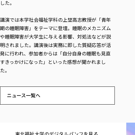
各種社会貢献活動の窓口
学びの特徴
した。
自治体・団体等との主な協定
教員紹介・業績
伝承講座「311『伝える／備える』次世代塾」
ICT教育
研究所について
講演では本学社会福祉学科の上埜高志教授が「青年
JICA草の根技術協力事業
初年次教育（リエゾンゼミⅠ）
研究者のご紹介
学びのサポート
期の睡眠障害」をテーマに登壇。睡眠のメカニズム
被災地の子ども支援活動
実学臨床教育（総合福祉学部のみ履修可能）
学びのサポート
や睡眠障害が大学生に与える影響、対処法などが説
教育実践活動（教育学科学生のみ受講可能）
明されました。講演後は実務に即した質疑応答が活
学費（学部学科）
禅のこころ
発に行われ、参加者からは「自分自身の睡眠も見直
授業料減免・奨学金等
すきっかけになった」といった感想が聞かれまし
宿舎の紹介
た。
学生生活サポート
学生自主活動支援
社会人学生の育児支援（一時預かり）
ニュース一覧へ
学生総合補償制度
スポーツ傷害保険
東北福祉大学の​デジタルパンフを​見る​