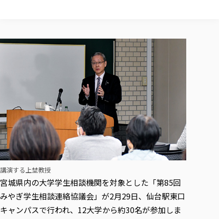
校歌の歴史
健康科学部
寄附行為
進学相談会
本学のシラバスについて
教育学科
取得可能な資格・免許
校章・マーク・カラー
健康科学部
体育会・運動サークル紹介
社会連携・研究
ガバナンス・コード
国際交流TOP
一般事業主行動計画
産業福祉マネジメント学科
寄附の受け入れ
オープンキャンパス
中期事業計画
保健看護学科
東北福祉大学のキャリアサポート
公的資金等の不正使用の防止に関する基本方針
文化会・文化系サークル紹介
関連法人
交換留学生 Exchange students
事業計画／財務・事業報告
生涯教育・キャリア教育
リハビリテーション学科
社会連携・研究 TOP
情報福祉マネジメント学科
東北福祉大学のキャリアサポート
研究活動における不正行為の防止等に関する対応
教職員募集
採用ご担当者様へ
大学評価
医療経営管理学科
大学指定団体紹介
大学広報誌「TFU Newsletter 東北福祉大学通信」
進路・就職支援
海外留学・研修
役員・評議員一覧
仏教専修科
採用ご担当者様へ
東北福祉大学の研究活動
IR情報
生涯教育・キャリア教育TOP
初年次教育（リエゾンゼミⅠ）について
関連法人
東北福祉大学のキャリア教育
在学生の方
キャンパス案内
東北福祉大学の研究活動
学校教育法施行規則第172条の2に基づく情報公開
センター長の挨拶
外国人在学生
リエゾンゼミ・ナビ（テキスト等）
大学院
在学生の方
東北福祉大学の紀要・リポジトリ
生涯学習・社会人講座
教職課程における情報の公表
求人の受付について
東北福祉大学の研究紹介
卒業生の方
お役立ち情報（リンク集）
取材について
大学院
東北福祉大学の紀要・リポジトリ
資格取得報奨制度について
Prospective Students
学部・学科等設置計画履行状況報告書
単独学内説明会のご案内
共同研究等をご検討の皆様へ
通信教育部
卒業生の方
産学・産学官連携
放射線モニタリング測定結果（国見キャンパス）
月例TFU実学臨床研究セミナー
総合福祉学研究科 社会福祉学専攻 修士課程
東北福祉大学求人・インターンシップ検索サイト（キャリタスU
研究紀要
よくあるご質問
情報公開規程
通信教育部
産学・産学官連携
卒業後のキャリア支援体制
施設利用
学生支援センター国際交流の活動
総合福祉学研究科 社会福祉学専攻 博士課程
教職研究
カリキュラム（学部・大学院）
社会貢献・地域連携活動
特別支援教育研究室
通信制大学院 総合福祉学研究科 社会福祉学専攻 修士課程
在学生による訪問、情報提供へのご協力のお願い
「高齢者のフレイル予防及びデジタルデバイド解消に向けた産官
東北福祉大学のDNA
総合福祉学研究科 福祉心理学専攻 修士課程
講演する上埜教授
東北福祉大学教育・教職センター特別支援教育研究年報一覧
社会貢献・地域連携活動
スタッフ紹介
通信制大学院 総合福祉学研究科 福祉心理学専攻 修士課程
卒業生アンケート
同窓会
高齢者施設特化型モジュラー車いす開発
その他の就学機会
宮城県内の大学学生相談機関を対象とした「第85回
生涯学習・社会人講座
教育学研究科 教育学専攻 修士課程
芹沢銈介美術工芸館年報
TFU教育フォーラム
社会貢献への取り組み
在学生インタビュー
みやぎ学生相談連絡協議会」が2月29日、仙台駅東口
学生参加 × 産学官連携 ～ 「行学一如」の実践
東北福祉大学機関リポジトリ
ニュース一覧
社会貢献・地域連携活動報告書
学びの特徴
学内ポータルシステム
自治体・団体等との主な協定
キャンパスで行われ、12大学から約30名が参加しま
東北福祉大学オープンアクセス方針
Universal Passport