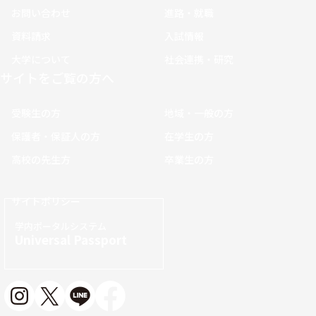
お問い合わせ
進路・就職
資料請求
入試情報
大学について
社会連携・研究
サイトをご覧の方へ
受験生の方
地域・一般の方
保護者・保証人の方
在学生の方
高校の先生方
卒業生の方
サイトポリシー
学内ポータルシステム
Universal Passport