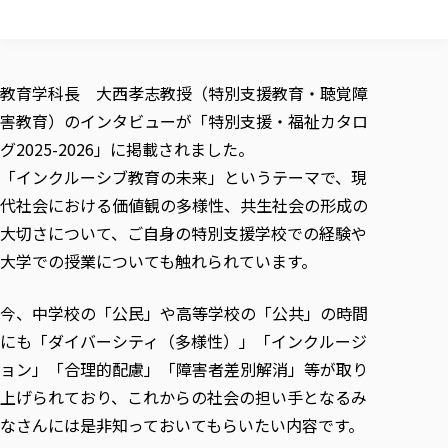
校歌の歴史
健康科学部
寄附行為
進学相談会
本学のシラバスについて
教育学科
取得可能な資格・免許
校章・マーク・カラー
健康科学部
体育会・運動サークル紹介
社会連携・研究
ガバナンス・コード
国際交流TOP
一般事業主行動計画
産業福祉マネジメント学科
寄附の受け入れ
オープンキャンパス
中期事業計画
保健看護学科
東北福祉大学のキャリアサポート
公的資金等の不正使用の防止に関する基本方針
教育学科長 大西孝志教授（特別支援教育・聴覚障
文化会・文化系サークル紹介
関連法人
交換留学生 Exchange students
事業計画／財務・事業報告
生涯教育・キャリア教育
リハビリテーション学科
社会連携・研究 TOP
情報福祉マネジメント学科
東北福祉大学のキャリアサポート
研究活動における不正行為の防止等に関する対応
害教育）のインタビューが「特別支援・福祉カタロ
教職員募集
採用ご担当者様へ
大学評価
医療経営管理学科
大学指定団体紹介
グ2025-2026」に掲載されました。
大学広報誌「TFU Newsletter 東北福祉大学通信」
進路・就職支援
海外留学・研修
役員・評議員一覧
仏教専修科
採用ご担当者様へ
東北福祉大学の研究活動
IR情報
生涯教育・キャリア教育TOP
「インクルーシブ教育の未来」というテーマで、現
初年次教育（リエゾンゼミⅠ）について
関連法人
東北福祉大学のキャリア教育
在学生の方
キャンパス案内
東北福祉大学の研究活動
学校教育法施行規則第172条の2に基づく情報公開
センター長の挨拶
代社会における価値観の多様性、共生社会の形成の
外国人在学生
リエゾンゼミ・ナビ（テキスト等）
大学院
在学生の方
東北福祉大学の紀要・リポジトリ
生涯学習・社会人講座
教職課程における情報の公表
大切さについて、ご自身の特別支援学校での経験や
求人の受付について
東北福祉大学の研究紹介
卒業生の方
お役立ち情報（リンク集）
取材について
大学院
東北福祉大学の紀要・リポジトリ
資格取得報奨制度について
Prospective Students
大学での授業についても触れられています。
学部・学科等設置計画履行状況報告書
単独学内説明会のご案内
共同研究等をご検討の皆様へ
通信教育部
卒業生の方
産学・産学官連携
放射線モニタリング測定結果（国見キャンパス）
月例TFU実学臨床研究セミナー
総合福祉学研究科 社会福祉学専攻 修士課程
東北福祉大学求人・インターンシップ検索サイト（キャリタスU
研究紀要
よくあるご質問
情報公開規程
通信教育部
産学・産学官連携
卒業後のキャリア支援体制
施設利用
学生支援センター国際交流の活動
今、中学校の「公民」や高等学校の「公共」の時間
総合福祉学研究科 社会福祉学専攻 博士課程
教職研究
カリキュラム（学部・大学院）
社会貢献・地域連携活動
特別支援教育研究室
通信制大学院 総合福祉学研究科 社会福祉学専攻 修士課程
在学生による訪問、情報提供へのご協力のお願い
にも「ダイバーシティ（多様性）」「インクルージ
「高齢者のフレイル予防及びデジタルデバイド解消に向けた産官
東北福祉大学のDNA
総合福祉学研究科 福祉心理学専攻 修士課程
東北福祉大学教育・教職センター特別支援教育研究年報一覧
社会貢献・地域連携活動
スタッフ紹介
ョン」「合理的配慮」「障害者差別解消」等が取り
通信制大学院 総合福祉学研究科 福祉心理学専攻 修士課程
卒業生アンケート
同窓会
高齢者施設特化型モジュラー車いす開発
その他の就学機会
生涯学習・社会人講座
教育学研究科 教育学専攻 修士課程
芹沢銈介美術工芸館年報
TFU教育フォーラム
社会貢献への取り組み
在学生インタビュー
上げられており、これからの社会の担い手となるみ
学生参加 × 産学官連携 ～ 「行学一如」の実践
東北福祉大学機関リポジトリ
ニュース一覧
社会貢献・地域連携活動報告書
学びの特徴
なさんには是非知っておいてもらいたい内容です。
学内ポータルシステム
自治体・団体等との主な協定
東北福祉大学オープンアクセス方針
Universal Passport