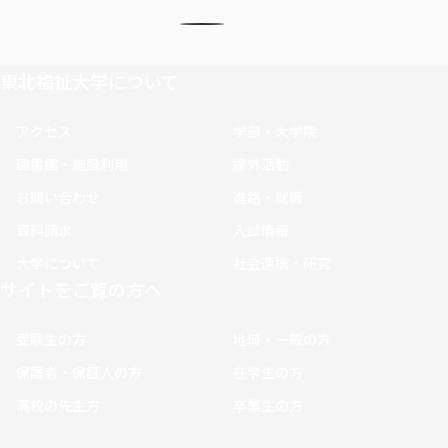
東北福祉大学について
アクセス
学部・大学院
図書館・施設利用
課外活動
お問い合わせ
進路・就職
資料請求
入試情報
大学について
社会連携・研究
サイトをご覧の方へ
受験生の方
地域・一般の方
保護者・保証人の方
在学生の方
高校の先生方
卒業生の方