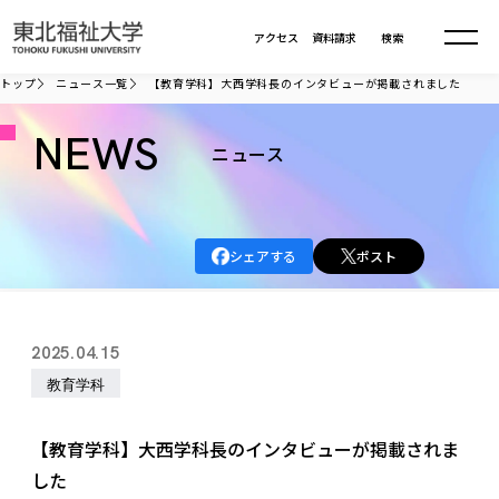
本文へ移動
アクセス
資料請求
検索
トップ
ニュース一覧
【教育学科】大西学科長のインタビューが掲載されました
大学について
NEWS
ニュース
学部・大学院
大学についてTOP
シェアする
ポスト
大学理念
入試情報
学部・大学院TOP
大学理念
大学の概要
総合福祉学部
進路・就職
東北福祉大学の想い
入試情報TOP
2025.04.15
大学の概要
総合福祉学部
建学の精神・教育の理念
大学の取り組み
教育学科
共生まちづくり学部
大学の歩み
入学試験
課外活動
学長室の窓
社会福祉学科
進路・就職 TOP
大学の取り組み
共生まちづくり学部
学生・教職員・卒業生数
情報公開
教育方針
福祉心理学科
【教育学科】大西学科長のインタビューが掲載されま
教育学部
社会連携・研究
デジタルパンフ
学則
共生まちづくり学科
情報公開
就職状況
した
国際交流
各種方針
福祉行政学科
課外活動 TOP
教育学部
カリキュラム編成ガイドライン