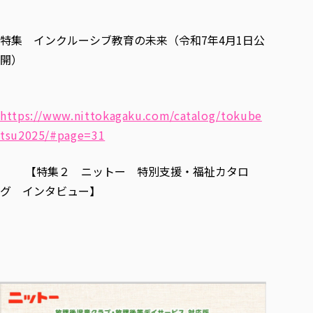
各種社会貢献活動の窓口
学びの特徴
自治体・団体等との主な協定
教員紹介・業績
伝承講座「311『伝える／備える』次世代塾」
ICT教育
研究所について
特集 インクルーシブ教育の未来（令和7年4月1日公
JICA草の根技術協力事業
初年次教育（リエゾンゼミⅠ）
研究者のご紹介
学びのサポート
開）
被災地の子ども支援活動
実学臨床教育（総合福祉学部のみ履修可能）
学びのサポート
教育実践活動（教育学科学生のみ受講可能）
学費（学部学科）
https://www.nittokagaku.com/catalog/tokube
禅のこころ
授業料減免・奨学金等
tsu2025/#page=31
宿舎の紹介
学生生活サポート
【特集２ ニットー 特別支援・福祉カタロ
グ インタビュー】
学生自主活動支援
社会人学生の育児支援（一時預かり）
学生総合補償制度
スポーツ傷害保険