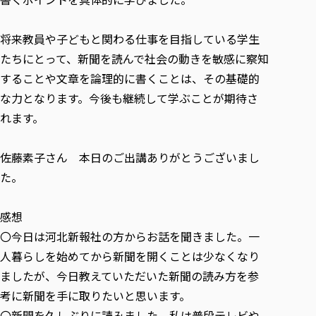
各種社会貢献活動の窓口
学びの特徴
自治体・団体等との主な協定
教員紹介・業績
伝承講座「311『伝える／備える』次世代塾」
ICT教育
研究所について
将来教員や子どもと関わる仕事を目指している学生
JICA草の根技術協力事業
初年次教育（リエゾンゼミⅠ）
研究者のご紹介
学びのサポート
たちにとって、新聞を読んで社会の動きを敏感に察知
被災地の子ども支援活動
実学臨床教育（総合福祉学部のみ履修可能）
することや文章を論理的に書くことは、その基礎的
学びのサポート
な力となります。今後も継続して学ぶことが期待さ
教育実践活動（教育学科学生のみ受講可能）
学費（学部学科）
れます。
禅のこころ
授業料減免・奨学金等
宿舎の紹介
佐藤素子さん 本日のご出講ありがとうございまし
学生生活サポート
た。
学生自主活動支援
社会人学生の育児支援（一時預かり）
感想
〇今日は河北新報社の方からお話を聞きました。一
学生総合補償制度
人暮らしを始めてから新聞を開くことは少なくなり
スポーツ傷害保険
ましたが、今日教えていただいた新聞の読み方を参
考に新聞を手に取りたいと思います。
〇新聞を久しぶりに読みました。私は普段テレビや