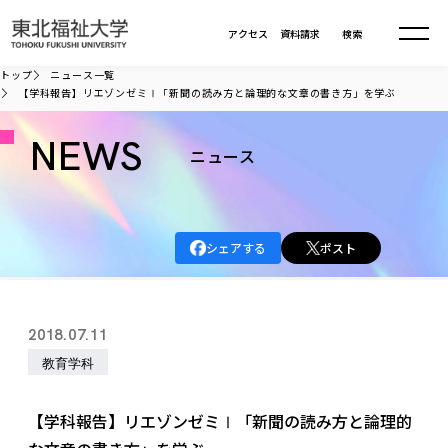
本文へ移動
アクセス
資料請求
検索
トップ
ニュース一覧
【学科報告】リエゾンゼミⅠ「新聞の読み方と論理的な文章の書き方」を学ぶ
大学について
NEWS
ニュース
学部・大学院
大学についてTOP
大学理念
入試情報
学部・大学院TOP
シェアする
ポスト
大学理念
大学の概要
総合福祉学部
進路・就職
東北福祉大学の想い
入試情報TOP
大学の概要
総合福祉学部
2018.07.11
建学の精神・教育の理念
大学の取り組み
共生まちづくり学部
大学の歩み
入学試験
教育学科
課外活動
学長室の窓
社会福祉学科
進路・就職 TOP
大学の取り組み
共生まちづくり学部
学生・教職員・卒業生数
情報公開
教育方針
福祉心理学科
教育学部
社会連携・研究
デジタルパンフ
【学科報告】リエゾンゼミⅠ「新聞の読み方と論理的
学則
共生まちづくり学科
情報公開
就職状況
国際交流
各種方針
福祉行政学科
課外活動 TOP
教育学部
カリキュラム編成ガイドライン