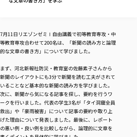
な文章の書き方」を学ぶ
校歌の歴史
健康科学部
寄附行為
進学相談会
本学のシラバスについて
教育学科
取得可能な資格・免許
校章・マーク・カラー
健康科学部
体育会・運動サークル紹介
社会連携・研究
ガバナンス・コード
国際交流TOP
一般事業主行動計画
産業福祉マネジメント学科
寄附の受け入れ
オープンキャンパス
中期事業計画
保健看護学科
東北福祉大学のキャリアサポート
公的資金等の不正使用の防止に関する基本方針
文化会・文化系サークル紹介
関連法人
交換留学生 Exchange students
事業計画／財務・事業報告
生涯教育・キャリア教育
リハビリテーション学科
7月11日リエゾンゼミⅠ自由講義で初等教育専攻・中
社会連携・研究 TOP
情報福祉マネジメント学科
東北福祉大学のキャリアサポート
研究活動における不正行為の防止等に関する対応
教職員募集
採用ご担当者様へ
等教育専攻合わせて200名は、「新聞の読み方と論理
大学評価
医療経営管理学科
大学指定団体紹介
大学広報誌「TFU Newsletter 東北福祉大学通信」
進路・就職支援
海外留学・研修
役員・評議員一覧
仏教専修科
採用ご担当者様へ
的な文章の書き方」について学びました。
東北福祉大学の研究活動
IR情報
生涯教育・キャリア教育TOP
初年次教育（リエゾンゼミⅠ）について
関連法人
東北福祉大学のキャリア教育
在学生の方
キャンパス案内
東北福祉大学の研究活動
学校教育法施行規則第172条の2に基づく情報公開
センター長の挨拶
外国人在学生
リエゾンゼミ・ナビ（テキスト等）
大学院
在学生の方
東北福祉大学の紀要・リポジトリ
まず、河北新報社防災・教育室の佐藤素子さんから
生涯学習・社会人講座
教職課程における情報の公表
求人の受付について
東北福祉大学の研究紹介
卒業生の方
お役立ち情報（リンク集）
取材について
大学院
新聞のレイアウトにも3分で新聞を読む工夫がされて
東北福祉大学の紀要・リポジトリ
資格取得報奨制度について
Prospective Students
学部・学科等設置計画履行状況報告書
単独学内説明会のご案内
共同研究等をご検討の皆様へ
通信教育部
卒業生の方
産学・産学官連携
放射線モニタリング測定結果（国見キャンパス）
いることなど基本的な新聞の読み方を学びました。
月例TFU実学臨床研究セミナー
総合福祉学研究科 社会福祉学専攻 修士課程
東北福祉大学求人・インターンシップ検索サイト（キャリタスU
研究紀要
よくあるご質問
情報公開規程
通信教育部
産学・産学官連携
次に、新聞から気になる記事を探し、要約を行うワ
卒業後のキャリア支援体制
施設利用
学生支援センター国際交流の活動
総合福祉学研究科 社会福祉学専攻 博士課程
教職研究
カリキュラム（学部・大学院）
社会貢献・地域連携活動
特別支援教育研究室
ークを行いました。代表の学生3名が「タイ洞窟全員
通信制大学院 総合福祉学研究科 社会福祉学専攻 修士課程
在学生による訪問、情報提供へのご協力のお願い
「高齢者のフレイル予防及びデジタルデバイド解消に向けた産官
東北福祉大学のDNA
総合福祉学研究科 福祉心理学専攻 修士課程
東北福祉大学教育・教職センター特別支援教育研究年報一覧
社会貢献・地域連携活動
救出」や「豪雨被害」について記事の要約や取り上
スタッフ紹介
通信制大学院 総合福祉学研究科 福祉心理学専攻 修士課程
卒業生アンケート
同窓会
高齢者施設特化型モジュラー車いす開発
その他の就学機会
生涯学習・社会人講座
教育学研究科 教育学専攻 修士課程
芹沢銈介美術工芸館年報
TFU教育フォーラム
げた理由について発表しました。最後に、レポート
社会貢献への取り組み
在学生インタビュー
学生参加 × 産学官連携 ～ 「行学一如」の実践
東北福祉大学機関リポジトリ
ニュース一覧
の悪い例・良い例を比較しながら、論理的に文章を
社会貢献・地域連携活動報告書
学びの特徴
学内ポータルシステム
自治体・団体等との主な協定
東北福祉大学オープンアクセス方針
書くポイントを具体的に学びました。
Universal Passport