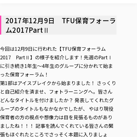
校歌の歴史
健康科学部
寄附行為
進学相談会
本学のシラバスについて
教育学科
取得可能な資格・免許
校章・マーク・カラー
健康科学部
体育会・運動サークル紹介
社会連携・研究
ガバナンス・コード
国際交流TOP
一般事業主行動計画
産業福祉マネジメント学科
2017年12月9日 TFU保育フォーラ
寄附の受け入れ
オープンキャンパス
中期事業計画
保健看護学科
東北福祉大学のキャリアサポート
公的資金等の不正使用の防止に関する基本方針
ム2017PartⅡ
文化会・文化系サークル紹介
関連法人
交換留学生 Exchange students
事業計画／財務・事業報告
生涯教育・キャリア教育
リハビリテーション学科
社会連携・研究 TOP
情報福祉マネジメント学科
東北福祉大学のキャリアサポート
研究活動における不正行為の防止等に関する対応
教職員募集
採用ご担当者様へ
大学評価
医療経営管理学科
大学指定団体紹介
大学広報誌「TFU Newsletter 東北福祉大学通信」
進路・就職支援
海外留学・研修
今回は12月9日に行われた【TFU保育フォーラム
役員・評議員一覧
仏教専修科
採用ご担当者様へ
東北福祉大学の研究活動
IR情報
生涯教育・キャリア教育TOP
初年次教育（リエゾンゼミⅠ）について
関連法人
東北福祉大学のキャリア教育
在学生の方
2017 PartⅡ】の様子を紹介します！先週のPartⅠ
キャンパス案内
東北福祉大学の研究活動
学校教育法施行規則第172条の2に基づく情報公開
センター長の挨拶
外国人在学生
リエゾンゼミ・ナビ（テキスト等）
に引き続き1年生～4年生のグループに分かれて始ま
大学院
在学生の方
東北福祉大学の紀要・リポジトリ
生涯学習・社会人講座
教職課程における情報の公表
求人の受付について
東北福祉大学の研究紹介
卒業生の方
お役立ち情報（リンク集）
った保育フォーラム！
取材について
大学院
東北福祉大学の紀要・リポジトリ
資格取得報奨制度について
Prospective Students
学部・学科等設置計画履行状況報告書
単独学内説明会のご案内
共同研究等をご検討の皆様へ
通信教育部
卒業生の方
第1部はアイスブレイクから始まりました！ さっくり
産学・産学官連携
放射線モニタリング測定結果（国見キャンパス）
月例TFU実学臨床研究セミナー
総合福祉学研究科 社会福祉学専攻 修士課程
東北福祉大学求人・インターンシップ検索サイト（キャリタスU
研究紀要
よくあるご質問
情報公開規程
と自己紹介を済ませ、フォトラーニングへ。皆さん
通信教育部
産学・産学官連携
卒業後のキャリア支援体制
施設利用
学生支援センター国際交流の活動
総合福祉学研究科 社会福祉学専攻 博士課程
教職研究
カリキュラム（学部・大学院）
社会貢献・地域連携活動
どんなタイトルを付けましたか？ 発表してくれたグ
特別支援教育研究室
通信制大学院 総合福祉学研究科 社会福祉学専攻 修士課程
在学生による訪問、情報提供へのご協力のお願い
「高齢者のフレイル予防及びデジタルデバイド解消に向けた産官
東北福祉大学のDNA
総合福祉学研究科 福祉心理学専攻 修士課程
東北福祉大学教育・教職センター特別支援教育研究年報一覧
ループのタイトルもなかなかでしたが、 やはり現役
社会貢献・地域連携活動
スタッフ紹介
通信制大学院 総合福祉学研究科 福祉心理学専攻 修士課程
卒業生アンケート
同窓会
高齢者施設特化型モジュラー車いす開発
その他の就学機会
生涯学習・社会人講座
教育学研究科 教育学専攻 修士課程
芹沢銈介美術工芸館年報
保育者の方の視点や想像力は目を見張るものがあり
TFU教育フォーラム
社会貢献への取り組み
在学生インタビュー
学生参加 × 産学官連携 ～ 「行学一如」の実践
ましたね！！！ 記事を読んでくれている皆さんの緊
東北福祉大学機関リポジトリ
ニュース一覧
社会貢献・地域連携活動報告書
学びの特徴
学内ポータルシステム
自治体・団体等との主な協定
張もほぐれたところでさっそく本題に入りましょ
東北福祉大学オープンアクセス方針
Universal Passport