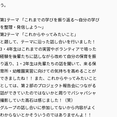
各種社会貢献活動の窓口
学びの特徴
自治体・団体等との主な協定
う。
教員紹介・業績
伝承講座「311『伝える／備える』次世代塾」
ICT教育
研究所について
JICA草の根技術協力事業
第1テーマ 「これまでの学びを振り返る～自分の学び
初年次教育（リエゾンゼミⅠ）
研究者のご紹介
学びのサポート
被災地の子ども支援活動
を整理・発信しよう～」
実学臨床教育（総合福祉学部のみ履修可能）
学びのサポート
第2テーマ 「これからやってみたいこと」
教育実践活動（教育学科学生のみ受講可能）
学費（学部学科）
と題して、テーマに沿った話し合いを行いました！
禅のこころ
授業料減免・奨学金等
3・4年生はこれまでの実習やボランティアで培った
宿舎の紹介
経験を後輩たちに話しながら改めて自分の保育を振
り返り、1・2年生は先輩たちの話を聞いて、来る保
学生生活サポート
育所・幼稚園実習に向けての気持ちを高めることが
学生自主活動支援
できましたね！！ また、これからやってみたいこと
社会人学生の育児支援（一時預かり）
としては、第２部のプロジェクト報告会につながる
学生総合補償制度
話ができていたのではないかと周りでパシャパシャ
スポーツ傷害保険
撮影していた高石は感じました！（笑）
グループの話し合いに参加してないから内容がよく
わからないとかそういうのではありませんよ！！