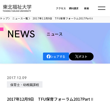
本文へ移動
アクセス
資料請求
検索
トップ
ニュース一覧
2017年12月9日 TFU保育フォーラム2017PartⅡ
大学について
NEWS
ニュース
学部・大学院
大学についてTOP
シェアする
ポスト
大学理念
入試情報
学部・大学院TOP
大学理念
大学の概要
総合福祉学部
進路・就職
東北福祉大学の想い
入試情報TOP
2017.12.09
大学の概要
総合福祉学部
建学の精神・教育の理念
大学の取り組み
保育士・幼稚園課程
共生まちづくり学部
大学の歩み
入学試験
課外活動
学長室の窓
社会福祉学科
進路・就職 TOP
大学の取り組み
共生まちづくり学部
学生・教職員・卒業生数
情報公開
教育方針
福祉心理学科
2017年12月9日 TFU保育フォーラム2017PartⅡ
教育学部
社会連携・研究
デジタルパンフ
学則
共生まちづくり学科
情報公開
就職状況
国際交流
各種方針
福祉行政学科
課外活動 TOP
教育学部
カリキュラム編成ガイドライン