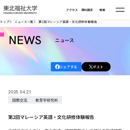
本文へ移動
アクセス
資料請求
検索
トップ
ニュース一覧
第2回マレーシア英語・文化研修体験報告
大学について
NEWS
ニュース
学部・大学院
大学についてTOP
シェアする
ポスト
大学理念
入試情報
学部・大学院TOP
大学理念
大学の概要
総合福祉学部
進路・就職
東北福祉大学の想い
入試情報TOP
2025.04.21
大学の概要
総合福祉学部
建学の精神・教育の理念
大学の取り組み
国際交流
教育学研究科
共生まちづくり学部
大学の歩み
入学試験
課外活動
学長室の窓
社会福祉学科
進路・就職 TOP
大学の取り組み
共生まちづくり学部
学生・教職員・卒業生数
情報公開
教育方針
福祉心理学科
第2回マレーシア英語・文化研修体験報告
教育学部
社会連携・研究
デジタルパンフ
学則
共生まちづくり学科
情報公開
就職状況
国際交流
各種方針
福祉行政学科
課外活動 TOP
教育学部
カリキュラム編成ガイドライン