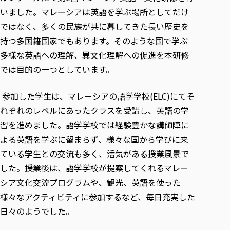
各種社会貢献活動の窓口
学びの特徴
自治体・団体等との主な協定
いました。マレーシアは英語を学ぶ場所としてだけ
教員紹介・業績
伝承講座「311『伝える／備える』次世代塾」
ICT教育
研究所について
ではなく、多くの民族が共に暮してきた長い歴史を
JICA草の根技術協力事業
初年次教育（リエゾンゼミⅠ）
持つ多国籍国家でもあります。そのような国で学ぶ
研究者のご紹介
学びのサポート
被災地の子ども支援活動
多様な英語への理解、異文化理解への促進を本研修
実学臨床教育（総合福祉学部のみ履修可能）
学びのサポート
では目的の一つとしています。
教育実践活動（教育学科学生のみ受講可能）
学費（学部学科）
禅のこころ
授業料減免・奨学金等
参加した学生は、マレーシアの語学学校(ELC)にてそ
宿舎の紹介
れぞれのレベルにあったクラスを受講し、英語の学
学生生活サポート
習を進めました。語学学校では経験豊かな講師陣に
よる英語を学ぶに留まらず、様々な国から学びに来
学生自主活動支援
ている学生との交流も多く、活気がある授業風景で
社会人学生の育児支援（一時預かり）
した。授業後は、語学学校が提案してくれるマレー
学生総合補償制度
シア文化交流プログラムや、観光、英語を使った
スポーツ傷害保険
様々なアクティビティに参加するなど、毎日充実した
日々のようでした。