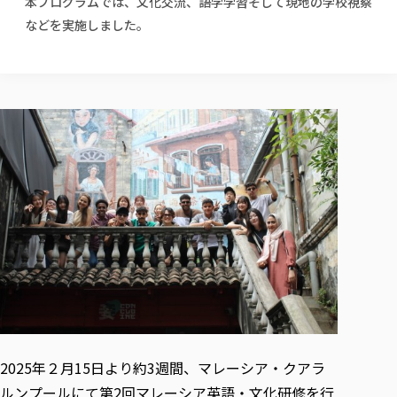
本プログラムでは、文化交流、語学学習そして現地の学校視察
校歌の歴史
健康科学部
寄附行為
進学相談会
本学のシラバスについて
教育学科
などを実施しました。
取得可能な資格・免許
校章・マーク・カラー
健康科学部
体育会・運動サークル紹介
社会連携・研究
ガバナンス・コード
国際交流TOP
一般事業主行動計画
産業福祉マネジメント学科
寄附の受け入れ
オープンキャンパス
中期事業計画
保健看護学科
東北福祉大学のキャリアサポート
公的資金等の不正使用の防止に関する基本方針
文化会・文化系サークル紹介
関連法人
交換留学生 Exchange students
事業計画／財務・事業報告
生涯教育・キャリア教育
リハビリテーション学科
社会連携・研究 TOP
情報福祉マネジメント学科
東北福祉大学のキャリアサポート
研究活動における不正行為の防止等に関する対応
教職員募集
採用ご担当者様へ
大学評価
医療経営管理学科
大学指定団体紹介
大学広報誌「TFU Newsletter 東北福祉大学通信」
進路・就職支援
海外留学・研修
役員・評議員一覧
仏教専修科
採用ご担当者様へ
東北福祉大学の研究活動
IR情報
生涯教育・キャリア教育TOP
初年次教育（リエゾンゼミⅠ）について
関連法人
東北福祉大学のキャリア教育
在学生の方
キャンパス案内
東北福祉大学の研究活動
学校教育法施行規則第172条の2に基づく情報公開
センター長の挨拶
外国人在学生
リエゾンゼミ・ナビ（テキスト等）
大学院
在学生の方
東北福祉大学の紀要・リポジトリ
生涯学習・社会人講座
教職課程における情報の公表
求人の受付について
東北福祉大学の研究紹介
卒業生の方
お役立ち情報（リンク集）
取材について
大学院
東北福祉大学の紀要・リポジトリ
資格取得報奨制度について
Prospective Students
学部・学科等設置計画履行状況報告書
単独学内説明会のご案内
共同研究等をご検討の皆様へ
通信教育部
卒業生の方
産学・産学官連携
放射線モニタリング測定結果（国見キャンパス）
月例TFU実学臨床研究セミナー
総合福祉学研究科 社会福祉学専攻 修士課程
東北福祉大学求人・インターンシップ検索サイト（キャリタスU
研究紀要
よくあるご質問
情報公開規程
通信教育部
産学・産学官連携
卒業後のキャリア支援体制
施設利用
学生支援センター国際交流の活動
総合福祉学研究科 社会福祉学専攻 博士課程
教職研究
カリキュラム（学部・大学院）
社会貢献・地域連携活動
特別支援教育研究室
通信制大学院 総合福祉学研究科 社会福祉学専攻 修士課程
在学生による訪問、情報提供へのご協力のお願い
「高齢者のフレイル予防及びデジタルデバイド解消に向けた産官
東北福祉大学のDNA
総合福祉学研究科 福祉心理学専攻 修士課程
東北福祉大学教育・教職センター特別支援教育研究年報一覧
社会貢献・地域連携活動
スタッフ紹介
通信制大学院 総合福祉学研究科 福祉心理学専攻 修士課程
卒業生アンケート
同窓会
高齢者施設特化型モジュラー車いす開発
その他の就学機会
生涯学習・社会人講座
教育学研究科 教育学専攻 修士課程
芹沢銈介美術工芸館年報
TFU教育フォーラム
社会貢献への取り組み
在学生インタビュー
学生参加 × 産学官連携 ～ 「行学一如」の実践
東北福祉大学機関リポジトリ
2025年２月15日より約3週間、マレーシア・クアラ
ニュース一覧
社会貢献・地域連携活動報告書
学びの特徴
学内ポータルシステム
自治体・団体等との主な協定
ルンプールにて第2回マレーシア英語・文化研修を行
東北福祉大学オープンアクセス方針
Universal Passport