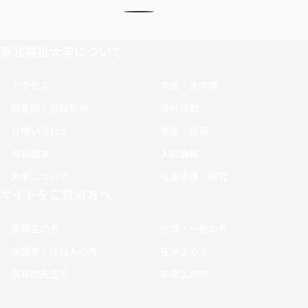
東北福祉大学について
アクセス
学部・大学院
図書館・施設利用
課外活動
お問い合わせ
進路・就職
資料請求
入試情報
大学について
社会連携・研究
サイトをご覧の方へ
受験生の方
地域・一般の方
保護者・保証人の方
在学生の方
高校の先生方
卒業生の方