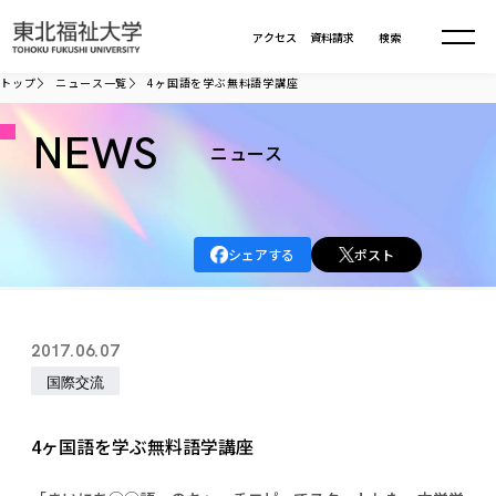
本文へ移動
アクセス
資料請求
検索
トップ
ニュース一覧
4ヶ国語を学ぶ無料語学講座
大学について
NEWS
ニュース
学部・大学院
大学についてTOP
シェアする
ポスト
大学理念
入試情報
学部・大学院TOP
大学理念
大学の概要
総合福祉学部
進路・就職
東北福祉大学の想い
入試情報TOP
2017.06.07
大学の概要
総合福祉学部
建学の精神・教育の理念
大学の取り組み
国際交流
共生まちづくり学部
大学の歩み
入学試験
課外活動
学長室の窓
社会福祉学科
進路・就職 TOP
大学の取り組み
共生まちづくり学部
学生・教職員・卒業生数
情報公開
教育方針
福祉心理学科
4ヶ国語を学ぶ無料語学講座
教育学部
社会連携・研究
デジタルパンフ
学則
共生まちづくり学科
情報公開
就職状況
国際交流
各種方針
福祉行政学科
課外活動 TOP
教育学部
カリキュラム編成ガイドライン