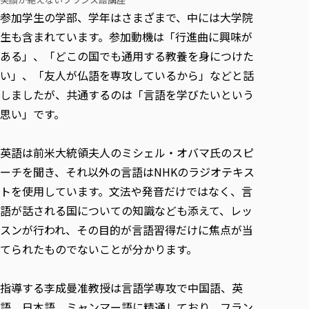
各種社会貢献活動の窓口
学びの特徴
自治体・団体等との主な協定
参加学生の学部、学年はさまざまで、中には大学院
教員紹介・業績
伝承講座「311『伝える／備える』次世代塾」
ICT教育
研究所について
生も含まれています。参加動機は「行進曲に興味が
JICA草の根技術協力事業
初年次教育（リエゾンゼミⅠ）
研究者のご紹介
学びのサポート
ある」、「どこの国でも通用する教養を身につけた
被災地の子ども支援活動
実学臨床教育（総合福祉学部のみ履修可能）
い」、「友人が仏語を専攻しているから」などと話
学びのサポート
しましたが、共通するのは「言語を学びたいという
教育実践活動（教育学科学生のみ受講可能）
学費（学部学科）
思い」です。
禅のこころ
授業料減免・奨学金等
宿舎の紹介
英語は前米大統領夫人のミシェル・オバマ氏のスピ
学生生活サポート
ーチを聞き、それ以外の言語はNHKのラジオテキス
学生自主活動支援
トを使用しています。文法や発音だけではなく、言
語が話される国についての知識なども添えて、レッ
社会人学生の育児支援（一時預かり）
スンが行われ、その目的が言語習得だけに焦点が当
学生総合補償制度
てられたものでないことが分かります。
スポーツ傷害保険
指導する李成曼准教授は言語学専攻で中国語、英
語、日本語、ミャンマー語に精通しており、フラン