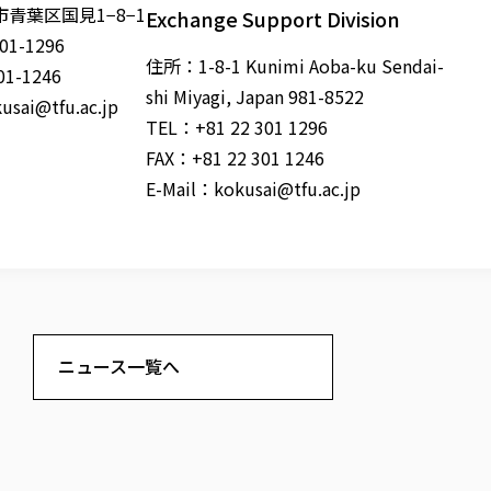
青葉区国見1−8−1
Exchange Support Division
01-1296
住所：1-8-1 Kunimi Aoba-ku Sendai-
01-1246
shi Miyagi, Japan 981-8522
usai@tfu.ac.jp
TEL：+81 22 301 1296
FAX：+81 22 301 1246
E-Mail：
kokusai@tfu.ac.jp
ニュース一覧へ