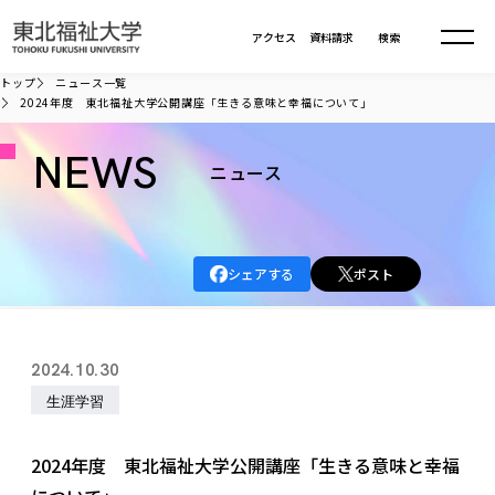
本文へ移動
アクセス
資料請求
検索
トップ
ニュース一覧
2024年度 東北福祉大学公開講座「生きる意味と幸福について」
大学について
NEWS
ニュース
学部・大学院
大学についてTOP
大学理念
入試情報
学部・大学院TOP
シェアする
ポスト
大学理念
大学の概要
総合福祉学部
進路・就職
東北福祉大学の想い
入試情報TOP
大学の概要
総合福祉学部
2024.10.30
建学の精神・教育の理念
大学の取り組み
共生まちづくり学部
大学の歩み
入学試験
生涯学習
課外活動
学長室の窓
社会福祉学科
進路・就職 TOP
大学の取り組み
共生まちづくり学部
学生・教職員・卒業生数
情報公開
教育方針
福祉心理学科
教育学部
社会連携・研究
デジタルパンフ
2024年度 東北福祉大学公開講座「生きる意味と幸福
学則
共生まちづくり学科
情報公開
就職状況
国際交流
各種方針
福祉行政学科
課外活動 TOP
教育学部
カリキュラム編成ガイドライン