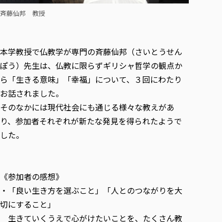
各種社会貢献活動の窓口
学びの特徴
自治体・団体等との主な協定
教員紹介・業績
斉藤仙邦 教授
伝承講座「311『伝える／備える』次世代塾」
ICT教育
研究所について
JICA草の根技術協力事業
初年次教育（リエゾンゼミⅠ）
研究者のご紹介
学びのサポート
被災地の子ども支援活動
本学教授で仏教学が専門の斉藤仙邦（さいとうせん
実学臨床教育（総合福祉学部のみ履修可能）
学びのサポート
ぽう）先生は、仏教に限らずギリシャ哲学の観点か
教育実践活動（教育学科学生のみ受講可能）
学費（学部学科）
ら
「生きる意味」「幸福」について、３回にわたり
禅のこころ
授業料減免・奨学金等
お話されました。
宿舎の紹介
そのなかには現代社会にも通じる様々な教えがあ
学生生活サポート
り、参加者それぞれが新たな発見を得られたようで
した。
学生自主活動支援
社会人学生の育児支援（一時預かり）
学生総合補償制度
《参加者の感想》
スポーツ傷害保険
・
「良い生き方を選ぶこと」「人とのつながりを大
切にすること」
生きていくうえで心がけたいことを、たくさん教