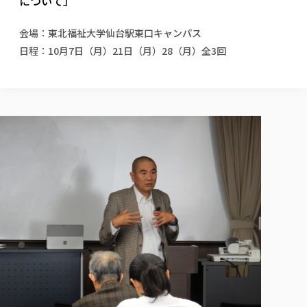
について」
校歌の歴史
健康科学部
寄附行為
進学相談会
本学のシラバスについて
教育学科
取得可能な資格・免許
校章・マーク・カラー
健康科学部
体育会・運動サークル紹介
社会連携・研究
ガバナンス・コード
国際交流TOP
会場：東北福祉大学仙台駅東口キャンパス
一般事業主行動計画
産業福祉マネジメント学科
寄附の受け入れ
オープンキャンパス
日程：10月7日（月）21日（月）28（月）全3回
中期事業計画
保健看護学科
東北福祉大学のキャリアサポート
公的資金等の不正使用の防止に関する基本方針
文化会・文化系サークル紹介
関連法人
交換留学生 Exchange students
事業計画／財務・事業報告
生涯教育・キャリア教育
リハビリテーション学科
社会連携・研究 TOP
情報福祉マネジメント学科
東北福祉大学のキャリアサポート
研究活動における不正行為の防止等に関する対応
教職員募集
採用ご担当者様へ
大学評価
医療経営管理学科
大学指定団体紹介
大学広報誌「TFU Newsletter 東北福祉大学通信」
進路・就職支援
海外留学・研修
役員・評議員一覧
仏教専修科
採用ご担当者様へ
東北福祉大学の研究活動
IR情報
生涯教育・キャリア教育TOP
初年次教育（リエゾンゼミⅠ）について
関連法人
東北福祉大学のキャリア教育
在学生の方
キャンパス案内
東北福祉大学の研究活動
学校教育法施行規則第172条の2に基づく情報公開
センター長の挨拶
外国人在学生
リエゾンゼミ・ナビ（テキスト等）
大学院
在学生の方
東北福祉大学の紀要・リポジトリ
生涯学習・社会人講座
教職課程における情報の公表
求人の受付について
東北福祉大学の研究紹介
卒業生の方
お役立ち情報（リンク集）
取材について
大学院
東北福祉大学の紀要・リポジトリ
資格取得報奨制度について
Prospective Students
学部・学科等設置計画履行状況報告書
単独学内説明会のご案内
共同研究等をご検討の皆様へ
通信教育部
卒業生の方
産学・産学官連携
放射線モニタリング測定結果（国見キャンパス）
月例TFU実学臨床研究セミナー
総合福祉学研究科 社会福祉学専攻 修士課程
東北福祉大学求人・インターンシップ検索サイト（キャリタスU
研究紀要
よくあるご質問
情報公開規程
通信教育部
産学・産学官連携
卒業後のキャリア支援体制
施設利用
学生支援センター国際交流の活動
総合福祉学研究科 社会福祉学専攻 博士課程
教職研究
カリキュラム（学部・大学院）
社会貢献・地域連携活動
特別支援教育研究室
通信制大学院 総合福祉学研究科 社会福祉学専攻 修士課程
在学生による訪問、情報提供へのご協力のお願い
「高齢者のフレイル予防及びデジタルデバイド解消に向けた産官
東北福祉大学のDNA
総合福祉学研究科 福祉心理学専攻 修士課程
東北福祉大学教育・教職センター特別支援教育研究年報一覧
社会貢献・地域連携活動
スタッフ紹介
通信制大学院 総合福祉学研究科 福祉心理学専攻 修士課程
卒業生アンケート
同窓会
高齢者施設特化型モジュラー車いす開発
その他の就学機会
生涯学習・社会人講座
教育学研究科 教育学専攻 修士課程
芹沢銈介美術工芸館年報
TFU教育フォーラム
社会貢献への取り組み
在学生インタビュー
学生参加 × 産学官連携 ～ 「行学一如」の実践
東北福祉大学機関リポジトリ
ニュース一覧
社会貢献・地域連携活動報告書
学びの特徴
学内ポータルシステム
自治体・団体等との主な協定
東北福祉大学オープンアクセス方針
Universal Passport