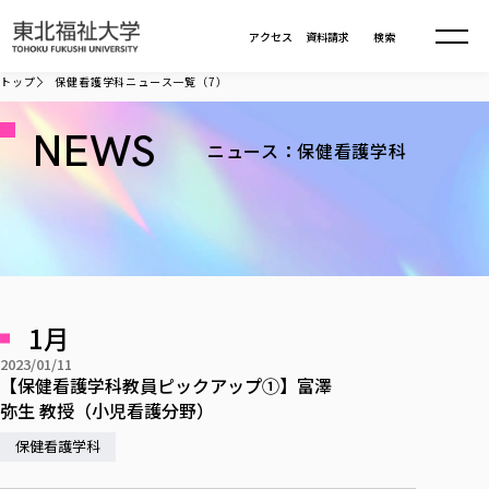
本文へ移動
アクセス
資料請求
検索
トップ
保健看護学科ニュース一覧（7）
大学について
NEWS
ニュース：保健看護学科
学部・大学院
大学についてTOP
大学理念
入試情報
学部・大学院TOP
大学理念
大学の概要
総合福祉学部
1月
進路・就職
東北福祉大学の想い
入試情報TOP
大学の概要
総合福祉学部
2023/01/11
建学の精神・教育の理念
大学の取り組み
共生まちづくり学部
【保健看護学科教員ピックアップ①】富澤
大学の歩み
入学試験
課外活動
学長室の窓
社会福祉学科
進路・就職 TOP
大学の取り組み
弥生 教授（小児看護分野）
共生まちづくり学部
学生・教職員・卒業生数
情報公開
教育方針
福祉心理学科
教育学部
保健看護学科
社会連携・研究
デジタルパンフ
学則
共生まちづくり学科
情報公開
就職状況
国際交流
各種方針
福祉行政学科
課外活動 TOP
教育学部
カリキュラム編成ガイドライン