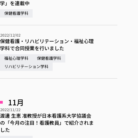
各種社会貢献活動の窓口
学びの特徴
学」を連載中
自治体・団体等との主な協定
教員紹介・業績
伝承講座「311『伝える／備える』次世代塾」
保健看護学科
ICT教育
研究所について
JICA草の根技術協力事業
初年次教育（リエゾンゼミⅠ）
研究者のご紹介
学びのサポート
被災地の子ども支援活動
実学臨床教育（総合福祉学部のみ履修可能）
学びのサポート
2022/12/02
保健看護・リハビリテーション・福祉心理
教育実践活動（教育学科学生のみ受講可能）
学費（学部学科）
学科で合同授業を行いました
禅のこころ
授業料減免・奨学金等
福祉心理学科
保健看護学科
宿舎の紹介
リハビリテーション学科
学生生活サポート
学生自主活動支援
社会人学生の育児支援（一時預かり）
11月
学生総合補償制度
2022/11/22
スポーツ傷害保険
渡邊 生恵 准教授が日本看護系大学協議会
の「今月の注目！看護教員」で紹介されま
した