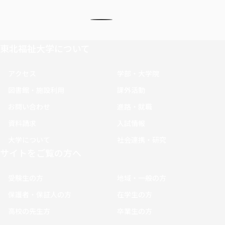
東北福祉大学について
アクセス
学部・大学院
図書館・施設利用
課外活動
お問い合わせ
進路・就職
資料請求
入試情報
大学について
社会連携・研究
サイトをご覧の方へ
受験生の方
地域・一般の方
保護者・保証人の方
在学生の方
高校の先生方
卒業生の方