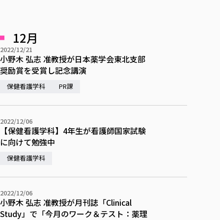
校歌の歴史
健康科学部
寄附行為
進学相談会
本学のシラバスについて
教育学科
取得可能な資格・免許
校章・マーク・カラー
健康科学部
体育会・運動サークル紹介
社会連携・研究
ガバナンス・コード
国際交流TOP
一般事業主行動計画
産業福祉マネジメント学科
寄附の受け入れ
12月
オープンキャンパス
中期事業計画
保健看護学科
東北福祉大学のキャリアサポート
公的資金等の不正使用の防止に関する基本方針
文化会・文化系サークル紹介
関連法人
2022/12/21
交換留学生 Exchange students
事業計画／財務・事業報告
生涯教育・キャリア教育
リハビリテーション学科
社会連携・研究 TOP
情報福祉マネジメント学科
東北福祉大学のキャリアサポート
研究活動における不正行為の防止等に関する対応
小野木 弘志 准教授が日本薬学会東北支部
教職員募集
採用ご担当者様へ
大学評価
医療経営管理学科
奨励賞を受賞し記念講演
大学指定団体紹介
大学広報誌「TFU Newsletter 東北福祉大学通信」
進路・就職支援
海外留学・研修
役員・評議員一覧
仏教専修科
採用ご担当者様へ
東北福祉大学の研究活動
IR情報
生涯教育・キャリア教育TOP
保健看護学科
PR課
初年次教育（リエゾンゼミⅠ）について
関連法人
東北福祉大学のキャリア教育
在学生の方
キャンパス案内
東北福祉大学の研究活動
学校教育法施行規則第172条の2に基づく情報公開
センター長の挨拶
外国人在学生
リエゾンゼミ・ナビ（テキスト等）
大学院
在学生の方
東北福祉大学の紀要・リポジトリ
生涯学習・社会人講座
教職課程における情報の公表
求人の受付について
東北福祉大学の研究紹介
卒業生の方
お役立ち情報（リンク集）
取材について
大学院
2022/12/06
東北福祉大学の紀要・リポジトリ
資格取得報奨制度について
Prospective Students
学部・学科等設置計画履行状況報告書
【保健看護学科】4年生が看護師国家試験
単独学内説明会のご案内
共同研究等をご検討の皆様へ
通信教育部
卒業生の方
産学・産学官連携
放射線モニタリング測定結果（国見キャンパス）
月例TFU実学臨床研究セミナー
総合福祉学研究科 社会福祉学専攻 修士課程
東北福祉大学求人・インターンシップ検索サイト（キャリタスU
に向けて勉強中
研究紀要
よくあるご質問
情報公開規程
通信教育部
産学・産学官連携
卒業後のキャリア支援体制
施設利用
学生支援センター国際交流の活動
総合福祉学研究科 社会福祉学専攻 博士課程
教職研究
カリキュラム（学部・大学院）
社会貢献・地域連携活動
保健看護学科
特別支援教育研究室
通信制大学院 総合福祉学研究科 社会福祉学専攻 修士課程
在学生による訪問、情報提供へのご協力のお願い
「高齢者のフレイル予防及びデジタルデバイド解消に向けた産官
東北福祉大学のDNA
総合福祉学研究科 福祉心理学専攻 修士課程
東北福祉大学教育・教職センター特別支援教育研究年報一覧
社会貢献・地域連携活動
スタッフ紹介
通信制大学院 総合福祉学研究科 福祉心理学専攻 修士課程
卒業生アンケート
同窓会
高齢者施設特化型モジュラー車いす開発
その他の就学機会
生涯学習・社会人講座
教育学研究科 教育学専攻 修士課程
芹沢銈介美術工芸館年報
TFU教育フォーラム
社会貢献への取り組み
在学生インタビュー
2022/12/06
学生参加 × 産学官連携 ～ 「行学一如」の実践
小野木 弘志 准教授が月刊誌「Clinical
東北福祉大学機関リポジトリ
ニュース一覧
社会貢献・地域連携活動報告書
学びの特徴
学内ポータルシステム
自治体・団体等との主な協定
Study」で「今月のワーク＆テスト：薬理
東北福祉大学オープンアクセス方針
Universal Passport