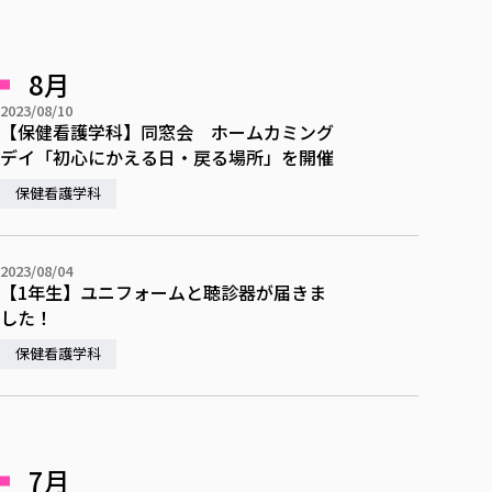
校歌の歴史
健康科学部
寄附行為
進学相談会
本学のシラバスについて
教育学科
取得可能な資格・免許
校章・マーク・カラー
健康科学部
体育会・運動サークル紹介
社会連携・研究
ガバナンス・コード
国際交流TOP
一般事業主行動計画
産業福祉マネジメント学科
寄附の受け入れ
8月
オープンキャンパス
中期事業計画
保健看護学科
東北福祉大学のキャリアサポート
公的資金等の不正使用の防止に関する基本方針
文化会・文化系サークル紹介
関連法人
2023/08/10
交換留学生 Exchange students
事業計画／財務・事業報告
生涯教育・キャリア教育
リハビリテーション学科
社会連携・研究 TOP
情報福祉マネジメント学科
東北福祉大学のキャリアサポート
研究活動における不正行為の防止等に関する対応
【保健看護学科】同窓会 ホームカミング
教職員募集
採用ご担当者様へ
大学評価
医療経営管理学科
デイ「初心にかえる日・戻る場所」を開催
大学指定団体紹介
大学広報誌「TFU Newsletter 東北福祉大学通信」
進路・就職支援
海外留学・研修
役員・評議員一覧
仏教専修科
採用ご担当者様へ
東北福祉大学の研究活動
IR情報
生涯教育・キャリア教育TOP
保健看護学科
初年次教育（リエゾンゼミⅠ）について
関連法人
東北福祉大学のキャリア教育
在学生の方
キャンパス案内
東北福祉大学の研究活動
学校教育法施行規則第172条の2に基づく情報公開
センター長の挨拶
外国人在学生
リエゾンゼミ・ナビ（テキスト等）
大学院
在学生の方
東北福祉大学の紀要・リポジトリ
生涯学習・社会人講座
教職課程における情報の公表
求人の受付について
東北福祉大学の研究紹介
卒業生の方
お役立ち情報（リンク集）
取材について
大学院
2023/08/04
東北福祉大学の紀要・リポジトリ
資格取得報奨制度について
Prospective Students
学部・学科等設置計画履行状況報告書
【1年生】ユニフォームと聴診器が届きま
単独学内説明会のご案内
共同研究等をご検討の皆様へ
通信教育部
卒業生の方
産学・産学官連携
放射線モニタリング測定結果（国見キャンパス）
月例TFU実学臨床研究セミナー
総合福祉学研究科 社会福祉学専攻 修士課程
東北福祉大学求人・インターンシップ検索サイト（キャリタスU
した！
研究紀要
よくあるご質問
情報公開規程
通信教育部
産学・産学官連携
卒業後のキャリア支援体制
施設利用
学生支援センター国際交流の活動
総合福祉学研究科 社会福祉学専攻 博士課程
教職研究
カリキュラム（学部・大学院）
社会貢献・地域連携活動
保健看護学科
特別支援教育研究室
通信制大学院 総合福祉学研究科 社会福祉学専攻 修士課程
在学生による訪問、情報提供へのご協力のお願い
「高齢者のフレイル予防及びデジタルデバイド解消に向けた産官
東北福祉大学のDNA
総合福祉学研究科 福祉心理学専攻 修士課程
東北福祉大学教育・教職センター特別支援教育研究年報一覧
社会貢献・地域連携活動
スタッフ紹介
通信制大学院 総合福祉学研究科 福祉心理学専攻 修士課程
卒業生アンケート
同窓会
高齢者施設特化型モジュラー車いす開発
その他の就学機会
生涯学習・社会人講座
教育学研究科 教育学専攻 修士課程
芹沢銈介美術工芸館年報
TFU教育フォーラム
社会貢献への取り組み
在学生インタビュー
学生参加 × 産学官連携 ～ 「行学一如」の実践
東北福祉大学機関リポジトリ
ニュース一覧
社会貢献・地域連携活動報告書
学びの特徴
学内ポータルシステム
自治体・団体等との主な協定
7月
東北福祉大学オープンアクセス方針
Universal Passport