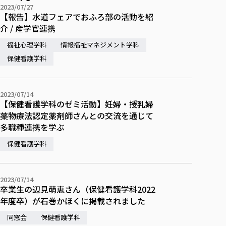
各種社会貢献活動の窓口
学びの特徴
自治体・団体等との主な協定
2023/07/27
教員紹介・業績
【報告】水道フェアでおふろ部の活動を紹
伝承講座「311『伝える／備える』次世代塾」
ICT教育
研究所について
介 / 産学官連携
JICA草の根技術協力事業
初年次教育（リエゾンゼミⅠ）
研究者のご紹介
学びのサポート
福祉心理学科
情報福祉マネジメント学科
被災地の子ども支援活動
実学臨床教育（総合福祉学部のみ履修可能）
学びのサポート
保健看護学科
教育実践活動（教育学科学生のみ受講可能）
学費（学部学科）
禅のこころ
授業料減免・奨学金等
2023/07/14
【保健看護学科のゼミ活動】妊婦・授乳婦
宿舎の紹介
薬物療法認定薬剤師さんとの交流を通じて
学生生活サポート
多職種連携を学ぶ
学生自主活動支援
保健看護学科
社会人学生の育児支援（一時預かり）
学生総合補償制度
2023/07/14
スポーツ傷害保険
卒業生の辺見萌恵さん（保健看護学科2022
年度卒）が石巻かほくに掲載されました
同窓会
保健看護学科