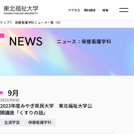
本文へ移動
アクセス
資料請求
検索
トップ
保健看護学科ニュース一覧（6）
大学について
NEWS
ニュース：保健看護学科
学部・大学院
大学についてTOP
大学理念
入試情報
学部・大学院TOP
大学理念
大学の概要
総合福祉学部
9月
進路・就職
東北福祉大学の想い
入試情報TOP
大学の概要
総合福祉学部
2023/09/01
建学の精神・教育の理念
大学の取り組み
共生まちづくり学部
2023年度みやぎ県民大学 東北福祉大学公
大学の歩み
入学試験
課外活動
学長室の窓
社会福祉学科
進路・就職 TOP
大学の取り組み
開講座「くすりの話」
共生まちづくり学部
学生・教職員・卒業生数
情報公開
教育方針
福祉心理学科
教育学部
生涯学習
社会連携・研究
保健看護学科
デジタルパンフ
学則
共生まちづくり学科
情報公開
就職状況
国際交流
各種方針
福祉行政学科
課外活動 TOP
教育学部
カリキュラム編成ガイドライン