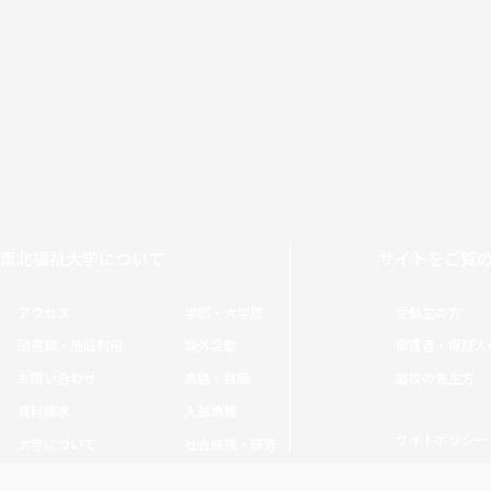
東北福祉大学について
サイトをご覧
アクセス
学部・大学院
受験生の方
図書館・施設利用
課外活動
保護者・保証人
お問い合わせ
進路・就職
高校の先生方
資料請求
入試情報
サイトポリシー
大学について
社会連携・研究
Copyright © Tohoku Fukushi University. All rights reserved.