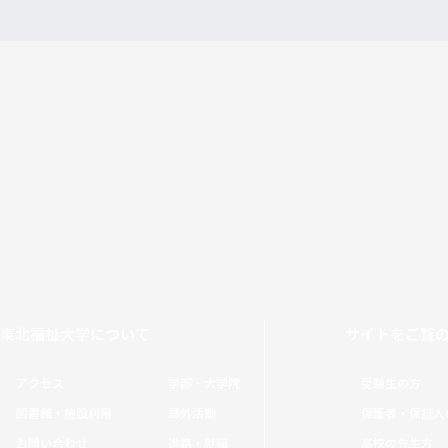
東北福祉大学について
サイトをご覧
アクセス
学部・大学院
受験生の方
図書館・施設利用
課外活動
保護者・保証人
お問い合わせ
進路・就職
高校の先生方