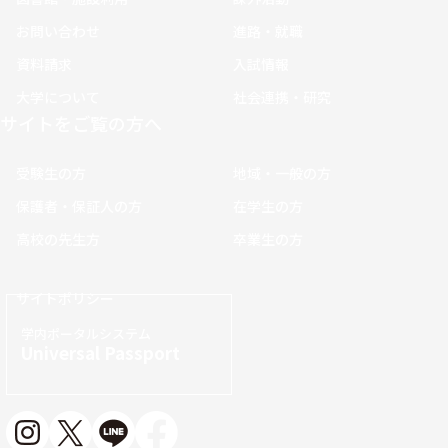
お問い合わせ
進路・就職
資料請求
入試情報
大学について
社会連携・研究
サイトをご覧の方へ
受験生の方
地域・一般の方
保護者・保証人の方
在学生の方
高校の先生方
卒業生の方
サイトポリシー
学内ポータルシステム
Universal Passport