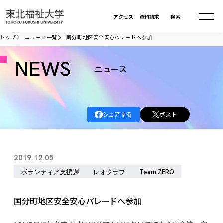
本文へ移動
アクセス
資料請求
検索
トップ
ニュース一覧
国分町地区安全安心パレードへ参加
大学について
NEWS
ニュース
学部・大学院
大学についてTOP
シェアする
ポスト
大学理念
入試情報
学部・大学院TOP
大学理念
大学の概要
総合福祉学部
進路・就職
東北福祉大学の想い
入試情報TOP
2019.12.05
大学の概要
総合福祉学部
建学の精神・教育の理念
大学の取り組み
ボランティア支援課
レオクラブ
Team ZERO
共生まちづくり学部
大学の歩み
入学試験
課外活動
学長室の窓
社会福祉学科
進路・就職 TOP
大学の取り組み
共生まちづくり学部
学生・教職員・卒業生数
情報公開
教育方針
福祉心理学科
国分町地区安全安心パレードへ参加
教育学部
社会連携・研究
デジタルパンフ
学則
共生まちづくり学科
情報公開
就職状況
国際交流
各種方針
福祉行政学科
課外活動 TOP
教育学部
カリキュラム編成ガイドライン