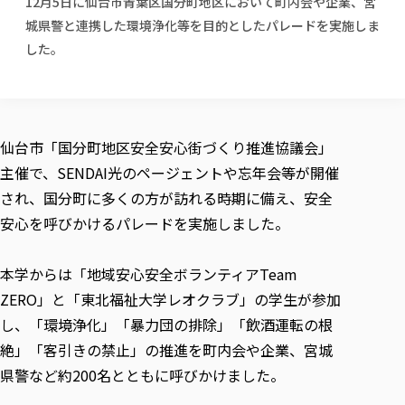
12月5日に仙台市青葉区国分町地区において町内会や企業、宮
校歌の歴史
健康科学部
寄附行為
進学相談会
本学のシラバスについて
教育学科
城県警と連携した環境浄化等を目的としたパレードを実施しま
取得可能な資格・免許
校章・マーク・カラー
健康科学部
体育会・運動サークル紹介
社会連携・研究
ガバナンス・コード
国際交流TOP
した。
一般事業主行動計画
産業福祉マネジメント学科
寄附の受け入れ
オープンキャンパス
中期事業計画
保健看護学科
東北福祉大学のキャリアサポート
公的資金等の不正使用の防止に関する基本方針
文化会・文化系サークル紹介
関連法人
交換留学生 Exchange students
事業計画／財務・事業報告
生涯教育・キャリア教育
リハビリテーション学科
社会連携・研究 TOP
情報福祉マネジメント学科
東北福祉大学のキャリアサポート
研究活動における不正行為の防止等に関する対応
教職員募集
採用ご担当者様へ
大学評価
医療経営管理学科
大学指定団体紹介
大学広報誌「TFU Newsletter 東北福祉大学通信」
進路・就職支援
海外留学・研修
役員・評議員一覧
仙台市「国分町地区安全安心街づくり推進協議会」
仏教専修科
採用ご担当者様へ
東北福祉大学の研究活動
IR情報
生涯教育・キャリア教育TOP
初年次教育（リエゾンゼミⅠ）について
関連法人
東北福祉大学のキャリア教育
在学生の方
キャンパス案内
主催で、SENDAI光のページェントや忘年会等が開催
東北福祉大学の研究活動
学校教育法施行規則第172条の2に基づく情報公開
センター長の挨拶
外国人在学生
リエゾンゼミ・ナビ（テキスト等）
大学院
在学生の方
され、国分町に多くの方が訪れる時期に備え、安全
東北福祉大学の紀要・リポジトリ
生涯学習・社会人講座
教職課程における情報の公表
求人の受付について
東北福祉大学の研究紹介
卒業生の方
お役立ち情報（リンク集）
取材について
安心を呼びかけるパレードを実施しました。
大学院
東北福祉大学の紀要・リポジトリ
資格取得報奨制度について
Prospective Students
学部・学科等設置計画履行状況報告書
単独学内説明会のご案内
共同研究等をご検討の皆様へ
通信教育部
卒業生の方
産学・産学官連携
放射線モニタリング測定結果（国見キャンパス）
月例TFU実学臨床研究セミナー
総合福祉学研究科 社会福祉学専攻 修士課程
東北福祉大学求人・インターンシップ検索サイト（キャリタスU
研究紀要
よくあるご質問
情報公開規程
通信教育部
本学からは「地域安心安全ボランティアTeam
産学・産学官連携
卒業後のキャリア支援体制
施設利用
学生支援センター国際交流の活動
総合福祉学研究科 社会福祉学専攻 博士課程
教職研究
カリキュラム（学部・大学院）
社会貢献・地域連携活動
ZERO」と「東北福祉大学レオクラブ」の学生が参加
特別支援教育研究室
通信制大学院 総合福祉学研究科 社会福祉学専攻 修士課程
在学生による訪問、情報提供へのご協力のお願い
「高齢者のフレイル予防及びデジタルデバイド解消に向けた産官
東北福祉大学のDNA
総合福祉学研究科 福祉心理学専攻 修士課程
東北福祉大学教育・教職センター特別支援教育研究年報一覧
社会貢献・地域連携活動
し、「環境浄化」「暴力団の排除」「飲酒運転の根
スタッフ紹介
通信制大学院 総合福祉学研究科 福祉心理学専攻 修士課程
卒業生アンケート
同窓会
高齢者施設特化型モジュラー車いす開発
その他の就学機会
生涯学習・社会人講座
教育学研究科 教育学専攻 修士課程
芹沢銈介美術工芸館年報
TFU教育フォーラム
絶」「客引きの禁止」の推進を町内会や企業、宮城
社会貢献への取り組み
在学生インタビュー
学生参加 × 産学官連携 ～ 「行学一如」の実践
東北福祉大学機関リポジトリ
県警など約200名とともに呼びかけました。
ニュース一覧
社会貢献・地域連携活動報告書
学びの特徴
学内ポータルシステム
自治体・団体等との主な協定
東北福祉大学オープンアクセス方針
Universal Passport