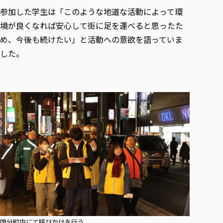
各種社会貢献活動の窓口
学びの特徴
自治体・団体等との主な協定
参加した学生は「このような地道な活動によって環
教員紹介・業績
伝承講座「311『伝える／備える』次世代塾」
ICT教育
研究所について
境が良くなれば安心して街に足を運べると思ったた
JICA草の根技術協力事業
初年次教育（リエゾンゼミⅠ）
め、今後も続けたい」と活動への意欲を語っていま
研究者のご紹介
学びのサポート
被災地の子ども支援活動
した。
実学臨床教育（総合福祉学部のみ履修可能）
学びのサポート
教育実践活動（教育学科学生のみ受講可能）
学費（学部学科）
禅のこころ
授業料減免・奨学金等
宿舎の紹介
学生生活サポート
学生自主活動支援
社会人学生の育児支援（一時預かり）
学生総合補償制度
スポーツ傷害保険
国分町内にて呼びかけを行う