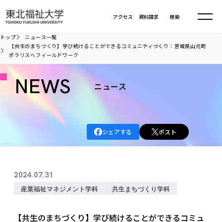
本文へ移動
アクセス
資料請求
検索
トップ
ニュース一覧
【共生のまちづくり】学び続けることができるコミュニティづくり：宮城県山元町
ポラリスへフィールドワーク
大学について
NEWS
ニュース
学部・大学院
大学についてTOP
大学理念
入試情報
学部・大学院TOP
大学理念
シェアする
ポスト
大学の概要
総合福祉学部
進路・就職
東北福祉大学の想い
入試情報TOP
大学の概要
総合福祉学部
建学の精神・教育の理念
大学の取り組み
共生まちづくり学部
2024.07.31
大学の歩み
入学試験
課外活動
学長室の窓
社会福祉学科
進路・就職 TOP
大学の取り組み
共生まちづくり学部
産業福祉マネジメント学科
共生まちづくり学科
学生・教職員・卒業生数
情報公開
教育方針
福祉心理学科
教育学部
社会連携・研究
デジタルパンフ
学則
共生まちづくり学科
情報公開
就職状況
国際交流
各種方針
福祉行政学科
課外活動 TOP
教育学部
【共生のまちづくり】学び続けることができるコミュ
カリキュラム編成ガイドライン