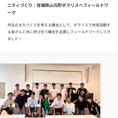
校歌の歴史
健康科学部
寄附行為
ニティづくり：宮城県山元町ポラリスへフィールドワ
進学相談会
本学のシラバスについて
教育学科
取得可能な資格・免許
校章・マーク・カラー
健康科学部
体育会・運動サークル紹介
社会連携・研究
ガバナンス・コード
ーク
国際交流TOP
一般事業主行動計画
産業福祉マネジメント学科
寄附の受け入れ
オープンキャンパス
中期事業計画
保健看護学科
東北福祉大学のキャリアサポート
公的資金等の不正使用の防止に関する基本方針
文化会・文化系サークル紹介
共生のまちづくりを考える機会として、ポラリスで地域活動す
関連法人
交換留学生 Exchange students
事業計画／財務・事業報告
生涯教育・キャリア教育
リハビリテーション学科
社会連携・研究 TOP
情報福祉マネジメント学科
東北福祉大学のキャリアサポート
研究活動における不正行為の防止等に関する対応
る皆さんと共に学び合う機会を企画しフィールドワークしてき
教職員募集
採用ご担当者様へ
大学評価
医療経営管理学科
大学指定団体紹介
ました！
大学広報誌「TFU Newsletter 東北福祉大学通信」
進路・就職支援
海外留学・研修
役員・評議員一覧
仏教専修科
採用ご担当者様へ
東北福祉大学の研究活動
IR情報
生涯教育・キャリア教育TOP
初年次教育（リエゾンゼミⅠ）について
関連法人
東北福祉大学のキャリア教育
在学生の方
キャンパス案内
東北福祉大学の研究活動
学校教育法施行規則第172条の2に基づく情報公開
センター長の挨拶
外国人在学生
リエゾンゼミ・ナビ（テキスト等）
大学院
在学生の方
東北福祉大学の紀要・リポジトリ
生涯学習・社会人講座
教職課程における情報の公表
求人の受付について
東北福祉大学の研究紹介
卒業生の方
お役立ち情報（リンク集）
取材について
大学院
東北福祉大学の紀要・リポジトリ
資格取得報奨制度について
Prospective Students
学部・学科等設置計画履行状況報告書
単独学内説明会のご案内
共同研究等をご検討の皆様へ
通信教育部
卒業生の方
産学・産学官連携
放射線モニタリング測定結果（国見キャンパス）
月例TFU実学臨床研究セミナー
総合福祉学研究科 社会福祉学専攻 修士課程
東北福祉大学求人・インターンシップ検索サイト（キャリタスU
研究紀要
よくあるご質問
情報公開規程
通信教育部
産学・産学官連携
卒業後のキャリア支援体制
施設利用
学生支援センター国際交流の活動
総合福祉学研究科 社会福祉学専攻 博士課程
教職研究
カリキュラム（学部・大学院）
社会貢献・地域連携活動
特別支援教育研究室
通信制大学院 総合福祉学研究科 社会福祉学専攻 修士課程
在学生による訪問、情報提供へのご協力のお願い
「高齢者のフレイル予防及びデジタルデバイド解消に向けた産官
東北福祉大学のDNA
総合福祉学研究科 福祉心理学専攻 修士課程
東北福祉大学教育・教職センター特別支援教育研究年報一覧
社会貢献・地域連携活動
スタッフ紹介
通信制大学院 総合福祉学研究科 福祉心理学専攻 修士課程
卒業生アンケート
同窓会
高齢者施設特化型モジュラー車いす開発
その他の就学機会
生涯学習・社会人講座
教育学研究科 教育学専攻 修士課程
芹沢銈介美術工芸館年報
TFU教育フォーラム
社会貢献への取り組み
在学生インタビュー
学生参加 × 産学官連携 ～ 「行学一如」の実践
東北福祉大学機関リポジトリ
ニュース一覧
社会貢献・地域連携活動報告書
学びの特徴
学内ポータルシステム
自治体・団体等との主な協定
東北福祉大学オープンアクセス方針
Universal Passport