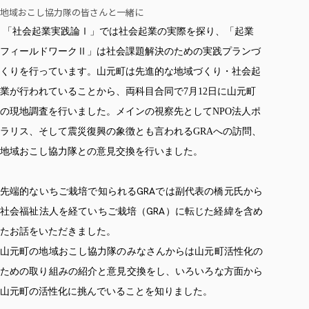
各種社会貢献活動の窓口
学びの特徴
自治体・団体等との主な協定
地域おこし協力隊の皆さんと一緒に
教員紹介・業績
伝承講座「311『伝える／備える』次世代塾」
ICT教育
研究所について
「社会起業実践論Ⅰ」では社会起業の実際を探り、「起業
JICA草の根技術協力事業
初年次教育（リエゾンゼミⅠ）
フィールドワークⅡ」は社会課題解決のための実践プランづ
研究者のご紹介
学びのサポート
被災地の子ども支援活動
実学臨床教育（総合福祉学部のみ履修可能）
くりを行っています。山元町は先進的な地域づくり・社会起
学びのサポート
業が行われていることから、両科目合同で
7
月
12
日に山元町
教育実践活動（教育学科学生のみ受講可能）
学費（学部学科）
の現地調査を行いました。メインの視察先として
NPO
法人ポ
禅のこころ
授業料減免・奨学金等
ラリス、そして震災復興の象徴とも言われる
GRA
への訪問、
宿舎の紹介
地域おこし協力隊との意見交換を行いました。
学生生活サポート
学生自主活動支援
GRA
先端的ないちご栽培で知られる
では副代表の橋元氏から
社会人学生の育児支援（一時預かり）
GRA
社会福祉法人を経ていちご栽培（
）に転じた経緯を含め
学生総合補償制度
たお話をいただきました。
スポーツ傷害保険
山元町の地域おこし協力隊のみなさんからは山元町活性化の
ための取り組みの紹介と意見交換をし、いろいろな方面から
山元町の活性化に挑んでいることを知りました。