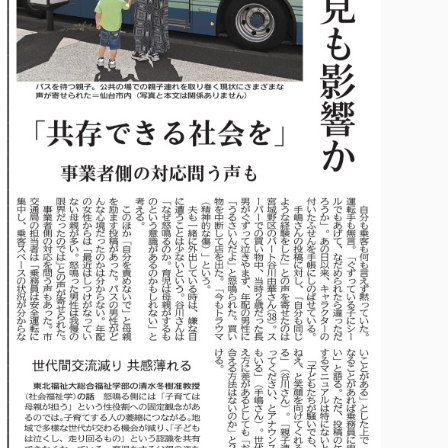
各種社会貢献活動の窓口
学びの特徴
自治体・団体等との主な協定
教員紹介・業績
伝承講座「311『伝える／備える』次世代塾」
ICT教育
研究所について
JICA草の根技術協力事業
初年次教育（リエゾンゼミⅠ）
研究者のご紹介
学びのサポート
被災地の子ども支援活動
実学臨床教育（総合福祉学部のみ履修可能）
学びのサポート
教育実践活動（教育学科学生のみ受講可能）
学費（学部学科）
禅のこころ
授業料減免・奨学金等
宿舎の紹介
学生生活サポート
学生自主活動支援
社会人学生の育児支援（一時預かり）
学生総合補償制度
スポーツ傷害保険