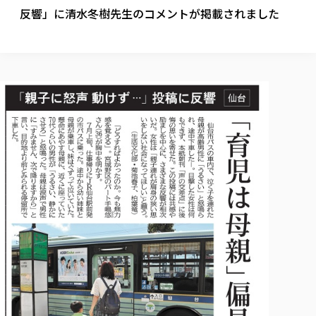
校歌の歴史
健康科学部
寄附行為
反響」に清水冬樹先生のコメントが掲載されました
進学相談会
本学のシラバスについて
教育学科
取得可能な資格・免許
校章・マーク・カラー
健康科学部
体育会・運動サークル紹介
社会連携・研究
ガバナンス・コード
国際交流TOP
一般事業主行動計画
産業福祉マネジメント学科
寄附の受け入れ
オープンキャンパス
中期事業計画
保健看護学科
東北福祉大学のキャリアサポート
公的資金等の不正使用の防止に関する基本方針
文化会・文化系サークル紹介
関連法人
交換留学生 Exchange students
事業計画／財務・事業報告
生涯教育・キャリア教育
リハビリテーション学科
社会連携・研究 TOP
情報福祉マネジメント学科
東北福祉大学のキャリアサポート
研究活動における不正行為の防止等に関する対応
教職員募集
採用ご担当者様へ
大学評価
医療経営管理学科
大学指定団体紹介
大学広報誌「TFU Newsletter 東北福祉大学通信」
進路・就職支援
海外留学・研修
役員・評議員一覧
仏教専修科
採用ご担当者様へ
東北福祉大学の研究活動
IR情報
生涯教育・キャリア教育TOP
初年次教育（リエゾンゼミⅠ）について
関連法人
東北福祉大学のキャリア教育
在学生の方
キャンパス案内
東北福祉大学の研究活動
学校教育法施行規則第172条の2に基づく情報公開
センター長の挨拶
外国人在学生
リエゾンゼミ・ナビ（テキスト等）
大学院
在学生の方
東北福祉大学の紀要・リポジトリ
生涯学習・社会人講座
教職課程における情報の公表
求人の受付について
東北福祉大学の研究紹介
卒業生の方
お役立ち情報（リンク集）
取材について
大学院
東北福祉大学の紀要・リポジトリ
資格取得報奨制度について
Prospective Students
学部・学科等設置計画履行状況報告書
単独学内説明会のご案内
共同研究等をご検討の皆様へ
通信教育部
卒業生の方
産学・産学官連携
放射線モニタリング測定結果（国見キャンパス）
月例TFU実学臨床研究セミナー
総合福祉学研究科 社会福祉学専攻 修士課程
東北福祉大学求人・インターンシップ検索サイト（キャリタスU
研究紀要
よくあるご質問
情報公開規程
通信教育部
産学・産学官連携
卒業後のキャリア支援体制
施設利用
学生支援センター国際交流の活動
総合福祉学研究科 社会福祉学専攻 博士課程
教職研究
カリキュラム（学部・大学院）
社会貢献・地域連携活動
特別支援教育研究室
通信制大学院 総合福祉学研究科 社会福祉学専攻 修士課程
在学生による訪問、情報提供へのご協力のお願い
「高齢者のフレイル予防及びデジタルデバイド解消に向けた産官
東北福祉大学のDNA
総合福祉学研究科 福祉心理学専攻 修士課程
東北福祉大学教育・教職センター特別支援教育研究年報一覧
社会貢献・地域連携活動
スタッフ紹介
通信制大学院 総合福祉学研究科 福祉心理学専攻 修士課程
卒業生アンケート
同窓会
高齢者施設特化型モジュラー車いす開発
その他の就学機会
生涯学習・社会人講座
教育学研究科 教育学専攻 修士課程
芹沢銈介美術工芸館年報
TFU教育フォーラム
社会貢献への取り組み
在学生インタビュー
学生参加 × 産学官連携 ～ 「行学一如」の実践
東北福祉大学機関リポジトリ
ニュース一覧
社会貢献・地域連携活動報告書
学びの特徴
学内ポータルシステム
自治体・団体等との主な協定
東北福祉大学オープンアクセス方針
Universal Passport