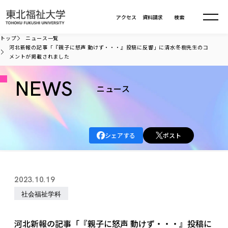
本文へ移動
アクセス
資料請求
検索
トップ
ニュース一覧
河北新報の記事「『親子に怒声 動けず・・・』投稿に反響」に清水冬樹先生のコ
メントが掲載されました
大学について
NEWS
ニュース
学部・大学院
大学についてTOP
大学理念
入試情報
学部・大学院TOP
大学理念
シェアする
ポスト
大学の概要
総合福祉学部
進路・就職
東北福祉大学の想い
入試情報TOP
大学の概要
総合福祉学部
建学の精神・教育の理念
大学の取り組み
共生まちづくり学部
2023.10.19
大学の歩み
入学試験
課外活動
学長室の窓
社会福祉学科
進路・就職 TOP
大学の取り組み
共生まちづくり学部
社会福祉学科
学生・教職員・卒業生数
情報公開
教育方針
福祉心理学科
教育学部
社会連携・研究
デジタルパンフ
学則
共生まちづくり学科
情報公開
就職状況
国際交流
各種方針
福祉行政学科
課外活動 TOP
教育学部
河北新報の記事「『親子に怒声 動けず・・・』投稿に
カリキュラム編成ガイドライン