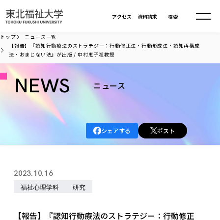
本文へ移動
アクセス
資料請求
検索
トップ
ニュース一覧
【報告】『認知行動療法のストラテジー：行動修正法・行動形成法・認知再構成
法・おまじない法』が出版 / 中村恵子准教授
大学について
NEWS
ニュース
学部・大学院
大学についてTOP
大学理念
入試情報
学部・大学院TOP
大学理念
シェアする
ポスト
大学の概要
総合福祉学部
進路・就職
東北福祉大学の想い
入試情報TOP
大学の概要
総合福祉学部
建学の精神・教育の理念
大学の取り組み
共生まちづくり学部
2023.10.16
大学の歩み
入学試験
課外活動
学長室の窓
社会福祉学科
進路・就職 TOP
大学の取り組み
共生まちづくり学部
福祉心理学科
研究
学生・教職員・卒業生数
情報公開
教育方針
福祉心理学科
教育学部
社会連携・研究
デジタルパンフ
学則
共生まちづくり学科
情報公開
就職状況
国際交流
各種方針
福祉行政学科
課外活動 TOP
教育学部
【報告】『認知行動療法のストラテジー：行動修正
カリキュラム編成ガイドライン