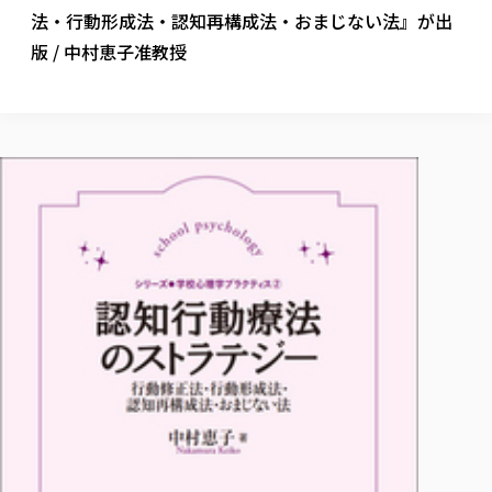
校歌の歴史
健康科学部
寄附行為
法・行動形成法・認知再構成法・おまじない法』が出
進学相談会
本学のシラバスについて
教育学科
取得可能な資格・免許
校章・マーク・カラー
健康科学部
体育会・運動サークル紹介
社会連携・研究
ガバナンス・コード
版 / 中村恵子准教授
国際交流TOP
一般事業主行動計画
産業福祉マネジメント学科
寄附の受け入れ
オープンキャンパス
中期事業計画
保健看護学科
東北福祉大学のキャリアサポート
公的資金等の不正使用の防止に関する基本方針
文化会・文化系サークル紹介
関連法人
交換留学生 Exchange students
事業計画／財務・事業報告
生涯教育・キャリア教育
リハビリテーション学科
社会連携・研究 TOP
情報福祉マネジメント学科
東北福祉大学のキャリアサポート
研究活動における不正行為の防止等に関する対応
教職員募集
採用ご担当者様へ
大学評価
医療経営管理学科
大学指定団体紹介
大学広報誌「TFU Newsletter 東北福祉大学通信」
進路・就職支援
海外留学・研修
役員・評議員一覧
仏教専修科
採用ご担当者様へ
東北福祉大学の研究活動
IR情報
生涯教育・キャリア教育TOP
初年次教育（リエゾンゼミⅠ）について
関連法人
東北福祉大学のキャリア教育
在学生の方
キャンパス案内
東北福祉大学の研究活動
学校教育法施行規則第172条の2に基づく情報公開
センター長の挨拶
外国人在学生
リエゾンゼミ・ナビ（テキスト等）
大学院
在学生の方
東北福祉大学の紀要・リポジトリ
生涯学習・社会人講座
教職課程における情報の公表
求人の受付について
東北福祉大学の研究紹介
卒業生の方
お役立ち情報（リンク集）
取材について
大学院
東北福祉大学の紀要・リポジトリ
資格取得報奨制度について
Prospective Students
学部・学科等設置計画履行状況報告書
単独学内説明会のご案内
共同研究等をご検討の皆様へ
通信教育部
卒業生の方
産学・産学官連携
放射線モニタリング測定結果（国見キャンパス）
月例TFU実学臨床研究セミナー
総合福祉学研究科 社会福祉学専攻 修士課程
東北福祉大学求人・インターンシップ検索サイト（キャリタスU
研究紀要
よくあるご質問
情報公開規程
通信教育部
産学・産学官連携
卒業後のキャリア支援体制
施設利用
学生支援センター国際交流の活動
総合福祉学研究科 社会福祉学専攻 博士課程
教職研究
カリキュラム（学部・大学院）
社会貢献・地域連携活動
特別支援教育研究室
通信制大学院 総合福祉学研究科 社会福祉学専攻 修士課程
在学生による訪問、情報提供へのご協力のお願い
「高齢者のフレイル予防及びデジタルデバイド解消に向けた産官
東北福祉大学のDNA
総合福祉学研究科 福祉心理学専攻 修士課程
東北福祉大学教育・教職センター特別支援教育研究年報一覧
社会貢献・地域連携活動
スタッフ紹介
通信制大学院 総合福祉学研究科 福祉心理学専攻 修士課程
卒業生アンケート
同窓会
高齢者施設特化型モジュラー車いす開発
その他の就学機会
生涯学習・社会人講座
教育学研究科 教育学専攻 修士課程
芹沢銈介美術工芸館年報
TFU教育フォーラム
社会貢献への取り組み
在学生インタビュー
学生参加 × 産学官連携 ～ 「行学一如」の実践
東北福祉大学機関リポジトリ
ニュース一覧
社会貢献・地域連携活動報告書
学びの特徴
学内ポータルシステム
自治体・団体等との主な協定
東北福祉大学オープンアクセス方針
Universal Passport