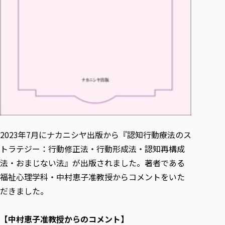
各種社会貢献活動の窓口
学びの特徴
自治体・団体等との主な協定
教員紹介・業績
伝承講座「311『伝える／備える』次世代塾」
ICT教育
研究所について
JICA草の根技術協力事業
初年次教育（リエゾンゼミⅠ）
研究者のご紹介
学びのサポート
被災地の子ども支援活動
実学臨床教育（総合福祉学部のみ履修可能）
学びのサポート
教育実践活動（教育学科学生のみ受講可能）
学費（学部学科）
禅のこころ
授業料減免・奨学金等
宿舎の紹介
学生生活サポート
2023年7月にナカニシヤ出版から『認知行動療法のス
学生自主活動支援
トラテジー：行動修正法・行動形成法・認知再構成
社会人学生の育児支援（一時預かり）
法・おまじない法』が出版されました。著者である
学生総合補償制度
福祉心理学科・中村恵子准教授からコメントをいた
スポーツ傷害保険
だきました。
【中村恵子准教授からのコメント】