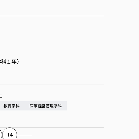
学科１年）
た
教育学科
医療経営管理学科
14