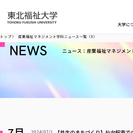
本文へ移動
大学に
トップ
産業福祉マネジメント学科ニュース一覧（9）
NEWS
ニュース：産業福祉マネジメン
7月
【共生のまちづくり】仙台駅東で
2024/07/1