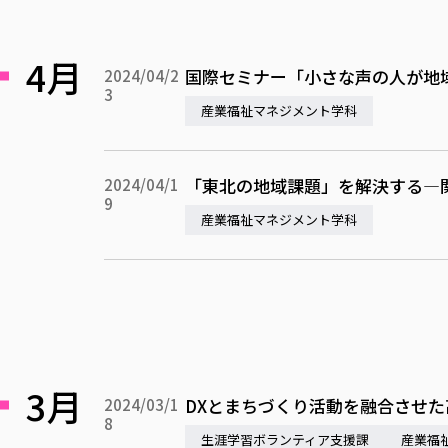
4月
国際セミナー「小さな声の人が地
2024/04/2
3
産業福祉マネジメント学科
「東北の地域課題」を解決する—
2024/04/1
9
産業福祉マネジメント学科
3月
DXとまちづくり活動を融合させ
2024/03/1
8
生涯学習ボランティア支援課
産業福