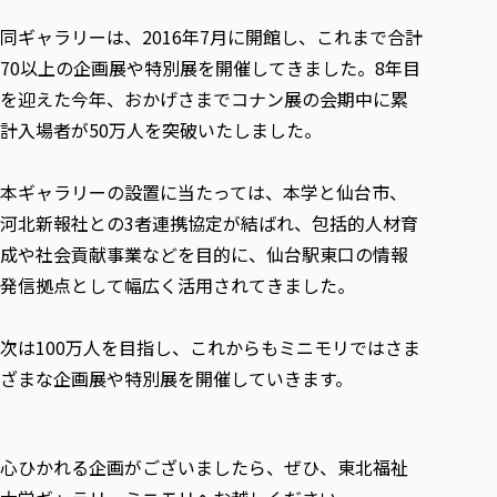
各種社会貢献活動の窓口
学びの特徴
自治体・団体等との主な協定
教員紹介・業績
同ギャラリーは、2016年7月に開館し、これまで合計
伝承講座「311『伝える／備える』次世代塾」
ICT教育
研究所について
70以上の企画展や特別展を開催してきました。8年目
JICA草の根技術協力事業
初年次教育（リエゾンゼミⅠ）
研究者のご紹介
学びのサポート
を迎えた今年、おかげさまでコナン展の会期中に累
被災地の子ども支援活動
実学臨床教育（総合福祉学部のみ履修可能）
学びのサポート
計入場者が50万人を突破いたしました。
教育実践活動（教育学科学生のみ受講可能）
学費（学部学科）
禅のこころ
本ギャラリーの設置に当たっては、本学と仙台市、
授業料減免・奨学金等
河北新報社との3者連携協定が結ばれ、包括的人材育
宿舎の紹介
成や社会貢献事業などを目的に、仙台駅東口の情報
学生生活サポート
発信拠点として幅広く活用されてきました。
学生自主活動支援
社会人学生の育児支援（一時預かり）
次は100万人を目指し、これからもミニモリではさま
学生総合補償制度
ざまな企画展や特別展を開催していきます。
スポーツ傷害保険
心ひかれる企画がございましたら、ぜひ、東北福祉