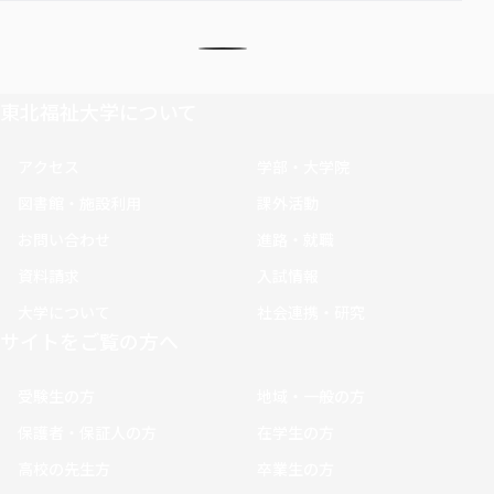
東北福祉大学について
アクセス
学部・大学院
図書館・施設利用
課外活動
お問い合わせ
進路・就職
資料請求
入試情報
大学について
社会連携・研究
サイトをご覧の方へ
受験生の方
地域・一般の方
保護者・保証人の方
在学生の方
高校の先生方
卒業生の方