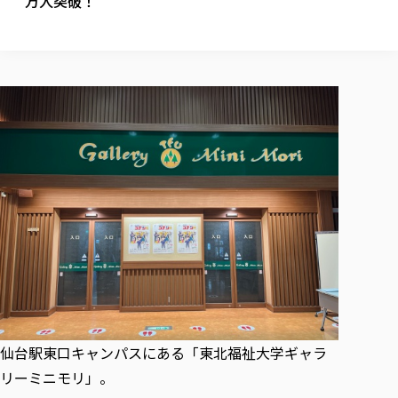
万人突破！
校歌の歴史
健康科学部
寄附行為
進学相談会
本学のシラバスについて
教育学科
取得可能な資格・免許
校章・マーク・カラー
健康科学部
体育会・運動サークル紹介
社会連携・研究
ガバナンス・コード
国際交流TOP
一般事業主行動計画
産業福祉マネジメント学科
寄附の受け入れ
オープンキャンパス
中期事業計画
保健看護学科
東北福祉大学のキャリアサポート
公的資金等の不正使用の防止に関する基本方針
文化会・文化系サークル紹介
関連法人
交換留学生 Exchange students
事業計画／財務・事業報告
生涯教育・キャリア教育
リハビリテーション学科
社会連携・研究 TOP
情報福祉マネジメント学科
東北福祉大学のキャリアサポート
研究活動における不正行為の防止等に関する対応
教職員募集
採用ご担当者様へ
大学評価
医療経営管理学科
大学指定団体紹介
大学広報誌「TFU Newsletter 東北福祉大学通信」
進路・就職支援
海外留学・研修
役員・評議員一覧
仏教専修科
採用ご担当者様へ
東北福祉大学の研究活動
IR情報
生涯教育・キャリア教育TOP
初年次教育（リエゾンゼミⅠ）について
関連法人
東北福祉大学のキャリア教育
在学生の方
キャンパス案内
東北福祉大学の研究活動
学校教育法施行規則第172条の2に基づく情報公開
センター長の挨拶
外国人在学生
リエゾンゼミ・ナビ（テキスト等）
大学院
在学生の方
東北福祉大学の紀要・リポジトリ
生涯学習・社会人講座
教職課程における情報の公表
求人の受付について
東北福祉大学の研究紹介
卒業生の方
お役立ち情報（リンク集）
取材について
大学院
東北福祉大学の紀要・リポジトリ
資格取得報奨制度について
Prospective Students
学部・学科等設置計画履行状況報告書
単独学内説明会のご案内
共同研究等をご検討の皆様へ
通信教育部
卒業生の方
産学・産学官連携
放射線モニタリング測定結果（国見キャンパス）
月例TFU実学臨床研究セミナー
総合福祉学研究科 社会福祉学専攻 修士課程
東北福祉大学求人・インターンシップ検索サイト（キャリタスU
研究紀要
よくあるご質問
情報公開規程
通信教育部
産学・産学官連携
卒業後のキャリア支援体制
施設利用
学生支援センター国際交流の活動
総合福祉学研究科 社会福祉学専攻 博士課程
教職研究
カリキュラム（学部・大学院）
社会貢献・地域連携活動
特別支援教育研究室
通信制大学院 総合福祉学研究科 社会福祉学専攻 修士課程
在学生による訪問、情報提供へのご協力のお願い
「高齢者のフレイル予防及びデジタルデバイド解消に向けた産官
東北福祉大学のDNA
総合福祉学研究科 福祉心理学専攻 修士課程
東北福祉大学教育・教職センター特別支援教育研究年報一覧
社会貢献・地域連携活動
スタッフ紹介
通信制大学院 総合福祉学研究科 福祉心理学専攻 修士課程
卒業生アンケート
同窓会
高齢者施設特化型モジュラー車いす開発
その他の就学機会
生涯学習・社会人講座
教育学研究科 教育学専攻 修士課程
芹沢銈介美術工芸館年報
TFU教育フォーラム
社会貢献への取り組み
在学生インタビュー
仙台駅東口キャンパスにある「東北福祉大学ギャラ
学生参加 × 産学官連携 ～ 「行学一如」の実践
東北福祉大学機関リポジトリ
ニュース一覧
社会貢献・地域連携活動報告書
学びの特徴
リーミニモリ」。
学内ポータルシステム
自治体・団体等との主な協定
東北福祉大学オープンアクセス方針
Universal Passport