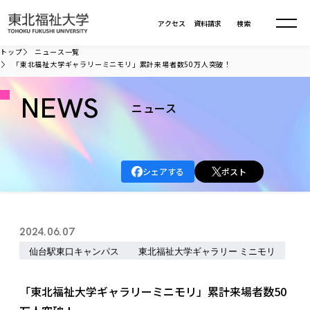
本文へ移動
アクセス
資料請求
検索
トップ
ニュース一覧
「東北福祉大学ギャラリーミニモリ」累計来場者数50万人突破！
大学について
NEWS
ニュース
学部・大学院
大学についてTOP
大学理念
入試情報
学部・大学院TOP
シェアする
ポスト
大学理念
大学の概要
総合福祉学部
進路・就職
東北福祉大学の想い
入試情報TOP
大学の概要
総合福祉学部
2024.06.07
建学の精神・教育の理念
大学の取り組み
共生まちづくり学部
大学の歩み
入学試験
仙台駅東口キャンパス
東北福祉大学ギャラリー ミニモリ
課外活動
学長室の窓
社会福祉学科
進路・就職 TOP
大学の取り組み
共生まちづくり学部
学生・教職員・卒業生数
情報公開
教育方針
福祉心理学科
教育学部
社会連携・研究
デジタルパンフ
「東北福祉大学ギャラリーミニモリ」累計来場者数50
学則
共生まちづくり学科
情報公開
就職状況
国際交流
各種方針
福祉行政学科
課外活動 TOP
教育学部
カリキュラム編成ガイドライン