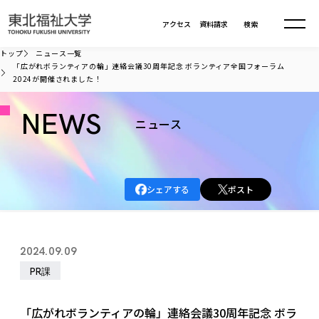
本文へ移動
アクセス
資料請求
検索
トップ
ニュース一覧
「広がれボランティアの輪」連絡会議30周年記念 ボランティア全国フォーラム
2024が開催されました！
大学について
NEWS
ニュース
学部・大学院
大学についてTOP
大学理念
入試情報
学部・大学院TOP
大学理念
シェアする
ポスト
大学の概要
総合福祉学部
進路・就職
東北福祉大学の想い
入試情報TOP
大学の概要
総合福祉学部
建学の精神・教育の理念
大学の取り組み
共生まちづくり学部
2024.09.09
大学の歩み
入学試験
課外活動
学長室の窓
社会福祉学科
進路・就職 TOP
大学の取り組み
共生まちづくり学部
PR課
学生・教職員・卒業生数
情報公開
教育方針
福祉心理学科
教育学部
社会連携・研究
デジタルパンフ
学則
共生まちづくり学科
情報公開
就職状況
国際交流
各種方針
福祉行政学科
課外活動 TOP
教育学部
「広がれボランティアの輪」連絡会議30周年記念 ボラ
カリキュラム編成ガイドライン