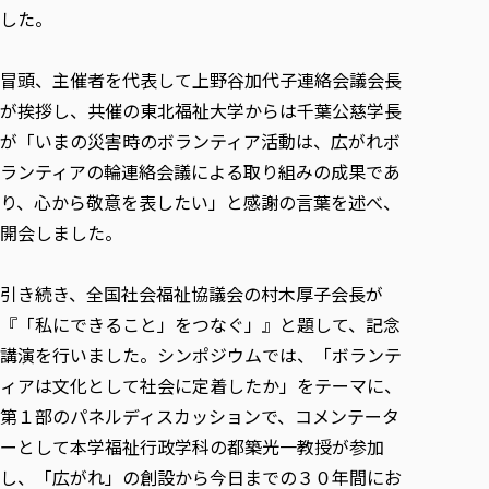
各種社会貢献活動の窓口
学びの特徴
自治体・団体等との主な協定
した。
教員紹介・業績
伝承講座「311『伝える／備える』次世代塾」
ICT教育
研究所について
JICA草の根技術協力事業
冒頭、主催者を代表して上野谷加代子連絡会議会長
初年次教育（リエゾンゼミⅠ）
研究者のご紹介
学びのサポート
被災地の子ども支援活動
が挨拶し、共催の東北福祉大学からは千葉公慈学長
実学臨床教育（総合福祉学部のみ履修可能）
学びのサポート
が「いまの災害時のボランティア活動は、広がれボ
教育実践活動（教育学科学生のみ受講可能）
学費（学部学科）
ランティアの輪連絡会議による取り組みの成果であ
禅のこころ
授業料減免・奨学金等
り、心から敬意を表したい」と感謝の言葉を述べ、
宿舎の紹介
開会しました。
学生生活サポート
引き続き、全国社会福祉協議会の村木厚子会長が
学生自主活動支援
『「私にできること」をつなぐ」』と題して、記念
社会人学生の育児支援（一時預かり）
講演を行いました。シンポジウムでは、「ボランテ
学生総合補償制度
ィアは文化として社会に定着したか」をテーマに、
スポーツ傷害保険
第１部のパネルディスカッションで、コメンテータ
ーとして本学福祉行政学科の都築光一教授が参加
し、「広がれ」の創設から今日までの３０年間にお