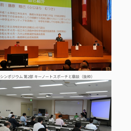
シンポジウム 第2部 キーノートスポーチと鼎談（抜粋）