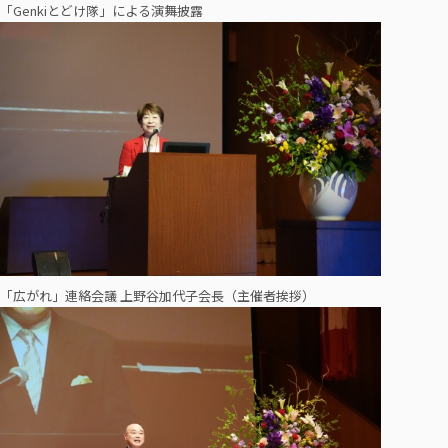
「Genkiとどけ隊」による演舞披露
「広がれ」連絡会議 上野谷加代子会長（主催者挨拶）