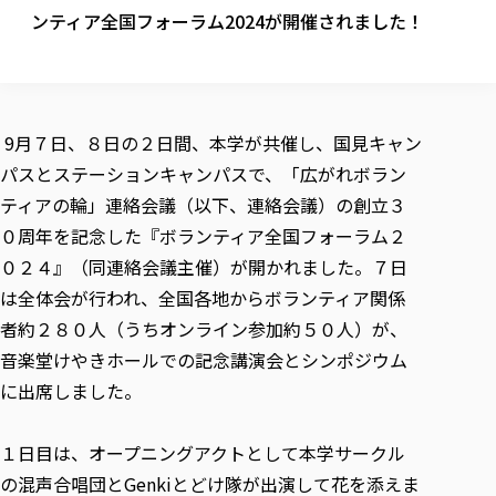
校歌の歴史
健康科学部
寄附行為
ンティア全国フォーラム2024が開催されました！
進学相談会
本学のシラバスについて
教育学科
取得可能な資格・免許
校章・マーク・カラー
健康科学部
体育会・運動サークル紹介
社会連携・研究
ガバナンス・コード
国際交流TOP
一般事業主行動計画
産業福祉マネジメント学科
寄附の受け入れ
オープンキャンパス
中期事業計画
保健看護学科
東北福祉大学のキャリアサポート
公的資金等の不正使用の防止に関する基本方針
文化会・文化系サークル紹介
関連法人
交換留学生 Exchange students
事業計画／財務・事業報告
生涯教育・キャリア教育
リハビリテーション学科
社会連携・研究 TOP
情報福祉マネジメント学科
東北福祉大学のキャリアサポート
研究活動における不正行為の防止等に関する対応
教職員募集
9月７日、８日の２日間、本学が共催し、国見キャン
採用ご担当者様へ
大学評価
医療経営管理学科
大学指定団体紹介
大学広報誌「TFU Newsletter 東北福祉大学通信」
進路・就職支援
海外留学・研修
パスとステーションキャンパスで、「広がれボラン
役員・評議員一覧
仏教専修科
採用ご担当者様へ
東北福祉大学の研究活動
IR情報
生涯教育・キャリア教育TOP
初年次教育（リエゾンゼミⅠ）について
関連法人
東北福祉大学のキャリア教育
ティアの輪」連絡会議（以下、連絡会議）の創立３
在学生の方
キャンパス案内
東北福祉大学の研究活動
学校教育法施行規則第172条の2に基づく情報公開
センター長の挨拶
外国人在学生
リエゾンゼミ・ナビ（テキスト等）
０周年を記念した『ボランティア全国フォーラム２
大学院
在学生の方
東北福祉大学の紀要・リポジトリ
生涯学習・社会人講座
教職課程における情報の公表
求人の受付について
東北福祉大学の研究紹介
卒業生の方
０２４』（同連絡会議主催）が開かれました。７日
お役立ち情報（リンク集）
取材について
大学院
東北福祉大学の紀要・リポジトリ
資格取得報奨制度について
Prospective Students
学部・学科等設置計画履行状況報告書
単独学内説明会のご案内
共同研究等をご検討の皆様へ
通信教育部
は全体会が行われ、全国各地からボランティア関係
卒業生の方
産学・産学官連携
放射線モニタリング測定結果（国見キャンパス）
月例TFU実学臨床研究セミナー
総合福祉学研究科 社会福祉学専攻 修士課程
東北福祉大学求人・インターンシップ検索サイト（キャリタスU
研究紀要
よくあるご質問
情報公開規程
者約２８０人（うちオンライン参加約５０人）が、
通信教育部
産学・産学官連携
卒業後のキャリア支援体制
施設利用
学生支援センター国際交流の活動
総合福祉学研究科 社会福祉学専攻 博士課程
教職研究
カリキュラム（学部・大学院）
社会貢献・地域連携活動
音楽堂けやきホールでの記念講演会とシンポジウム
特別支援教育研究室
通信制大学院 総合福祉学研究科 社会福祉学専攻 修士課程
在学生による訪問、情報提供へのご協力のお願い
「高齢者のフレイル予防及びデジタルデバイド解消に向けた産官
東北福祉大学のDNA
総合福祉学研究科 福祉心理学専攻 修士課程
東北福祉大学教育・教職センター特別支援教育研究年報一覧
に出席しました。
社会貢献・地域連携活動
スタッフ紹介
通信制大学院 総合福祉学研究科 福祉心理学専攻 修士課程
卒業生アンケート
同窓会
高齢者施設特化型モジュラー車いす開発
その他の就学機会
生涯学習・社会人講座
教育学研究科 教育学専攻 修士課程
芹沢銈介美術工芸館年報
TFU教育フォーラム
社会貢献への取り組み
在学生インタビュー
学生参加 × 産学官連携 ～ 「行学一如」の実践
１日目は、オープニングアクトとして本学サークル
東北福祉大学機関リポジトリ
ニュース一覧
社会貢献・地域連携活動報告書
学びの特徴
学内ポータルシステム
自治体・団体等との主な協定
の混声合唱団とGenkiとどけ隊が出演して花を添えま
東北福祉大学オープンアクセス方針
Universal Passport