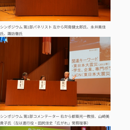
シンポジウム 第1部パネリスト 左から阿南健太郎氏、永井美佳
氏、諏訪徹氏
シンポジウム 第1部コメンテーター 右から都築光一教授、山崎美
貴子氏（左は進行役・田尻佳史「広がれ」常務理事）