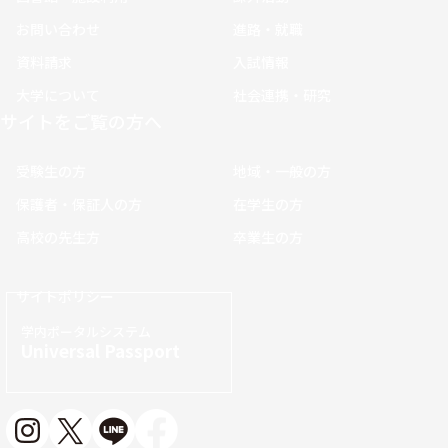
お問い合わせ
進路・就職
資料請求
入試情報
大学について
社会連携・研究
サイトをご覧の方へ
受験生の方
地域・一般の方
保護者・保証人の方
在学生の方
高校の先生方
卒業生の方
サイトポリシー
学内ポータルシステム
Universal Passport