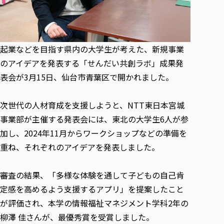
各種社会貢献活動の窓口
学びの特徴
自治体・団体等との主な協定
教員紹介・業績
伝承講座「311『伝える／備える』次世代塾」
ICT教育
研究所について
JICA草の根技術協力事業
初年次教育（リエゾンゼミⅠ）
研究者のご紹介
学びのサポート
起業などを目指す県内の大学生が考えた、新規事業
被災地の子ども支援活動
実学臨床教育（総合福祉学部のみ履修可能）
学びのサポート
のアイデアを発表する「せんだい共創ラボ」成果発
教育実践活動（教育学科学生のみ受講可能）
学費（学部学科）
表会が3月15日、仙台市青葉区で開かれました。
禅のこころ
授業料減免・奨学金等
次世代の人材育成を支援しようと、NTT東日本宮城
宿舎の紹介
事業部が主催する発表会には、東北の大学生6人が参
学生生活サポート
加し、2024年11月からワークショップなどの準備を
学生自主活動支援
重ね、それぞれのアイデアを発表しました。
社会人学生の育児支援（一時預かり）
学生総合補償制度
審査の結果、「多様な体験を通して子どもの自己肯
スポーツ傷害保険
定感を高めるよう支援するアプリ」を提案したこと
が評価され、本学の情報福祉マネジメント学科2年の
柳澤 佳さんが、最優秀賞を受賞しました。