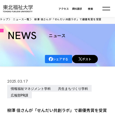
本文へ移動
アクセス
資料請求
検索
トップ
ニュース一覧
柳澤 佳さんが「せんだい共創ラボ」で最優秀賞を受賞
大学について
NEWS
ニュース
学部・大学院
大学についてTOP
シェアする
ポスト
大学理念
入試情報
学部・大学院TOP
大学理念
大学の概要
総合福祉学部
進路・就職
東北福祉大学の想い
入試情報TOP
2025.03.17
大学の概要
総合福祉学部
建学の精神・教育の理念
大学の取り組み
情報福祉マネジメント学科
共生まちづくり学科
共生まちづくり学部
大学の歩み
入学試験
課外活動
学長室の窓
社会福祉学科
進路・就職 TOP
大学の取り組み
広報部PR課
共生まちづくり学部
学生・教職員・卒業生数
情報公開
教育方針
福祉心理学科
教育学部
社会連携・研究
デジタルパンフ
学則
共生まちづくり学科
情報公開
就職状況
柳澤 佳さんが「せんだい共創ラボ」で最優秀賞を受賞
国際交流
各種方針
福祉行政学科
課外活動 TOP
教育学部
カリキュラム編成ガイドライン