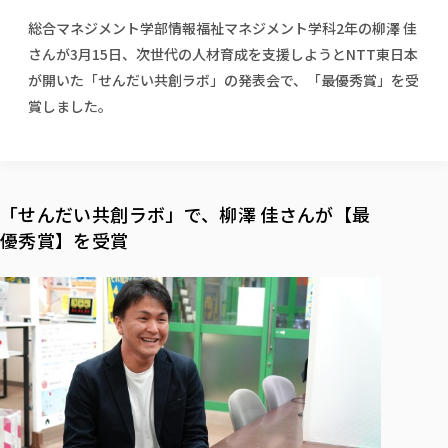
校歌の歴史
健康科学部
寄附行為
進学相談会
本学のシラバスについて
教育学科
総合マネジメント学部情報福祉マネジメント学科2年の柳澤 佳
取得可能な資格・免許
校章・マーク・カラー
健康科学部
体育会・運動サークル紹介
社会連携・研究
ガバナンス・コード
国際交流TOP
さんが3月15日、次世代の人材育成を支援しようとNTT東日本
一般事業主行動計画
産業福祉マネジメント学科
寄附の受け入れ
オープンキャンパス
中期事業計画
保健看護学科
が開いた「せんだい共創ラボ」の発表会で、「最優秀賞」を受
東北福祉大学のキャリアサポート
公的資金等の不正使用の防止に関する基本方針
文化会・文化系サークル紹介
関連法人
交換留学生 Exchange students
賞しました。
事業計画／財務・事業報告
生涯教育・キャリア教育
リハビリテーション学科
社会連携・研究 TOP
情報福祉マネジメント学科
東北福祉大学のキャリアサポート
研究活動における不正行為の防止等に関する対応
教職員募集
採用ご担当者様へ
大学評価
医療経営管理学科
大学指定団体紹介
大学広報誌「TFU Newsletter 東北福祉大学通信」
進路・就職支援
海外留学・研修
役員・評議員一覧
仏教専修科
採用ご担当者様へ
東北福祉大学の研究活動
IR情報
生涯教育・キャリア教育TOP
初年次教育（リエゾンゼミⅠ）について
関連法人
東北福祉大学のキャリア教育
在学生の方
キャンパス案内
東北福祉大学の研究活動
学校教育法施行規則第172条の2に基づく情報公開
センター長の挨拶
外国人在学生
リエゾンゼミ・ナビ（テキスト等）
「せんだい共創ラボ」で、柳澤 佳さんが【最
大学院
在学生の方
東北福祉大学の紀要・リポジトリ
生涯学習・社会人講座
教職課程における情報の公表
求人の受付について
東北福祉大学の研究紹介
卒業生の方
優秀賞】を受賞
お役立ち情報（リンク集）
取材について
大学院
東北福祉大学の紀要・リポジトリ
資格取得報奨制度について
Prospective Students
学部・学科等設置計画履行状況報告書
単独学内説明会のご案内
共同研究等をご検討の皆様へ
通信教育部
卒業生の方
産学・産学官連携
放射線モニタリング測定結果（国見キャンパス）
月例TFU実学臨床研究セミナー
総合福祉学研究科 社会福祉学専攻 修士課程
東北福祉大学求人・インターンシップ検索サイト（キャリタスU
研究紀要
よくあるご質問
情報公開規程
通信教育部
産学・産学官連携
卒業後のキャリア支援体制
施設利用
学生支援センター国際交流の活動
総合福祉学研究科 社会福祉学専攻 博士課程
教職研究
カリキュラム（学部・大学院）
社会貢献・地域連携活動
特別支援教育研究室
通信制大学院 総合福祉学研究科 社会福祉学専攻 修士課程
在学生による訪問、情報提供へのご協力のお願い
「高齢者のフレイル予防及びデジタルデバイド解消に向けた産官
東北福祉大学のDNA
総合福祉学研究科 福祉心理学専攻 修士課程
東北福祉大学教育・教職センター特別支援教育研究年報一覧
社会貢献・地域連携活動
スタッフ紹介
通信制大学院 総合福祉学研究科 福祉心理学専攻 修士課程
卒業生アンケート
同窓会
高齢者施設特化型モジュラー車いす開発
その他の就学機会
生涯学習・社会人講座
教育学研究科 教育学専攻 修士課程
芹沢銈介美術工芸館年報
TFU教育フォーラム
社会貢献への取り組み
在学生インタビュー
学生参加 × 産学官連携 ～ 「行学一如」の実践
東北福祉大学機関リポジトリ
ニュース一覧
社会貢献・地域連携活動報告書
学びの特徴
学内ポータルシステム
自治体・団体等との主な協定
東北福祉大学オープンアクセス方針
Universal Passport