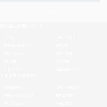
東北福祉大学について
アクセス
学部・大学院
図書館・施設利用
課外活動
お問い合わせ
進路・就職
資料請求
入試情報
大学について
社会連携・研究
サイトをご覧の方へ
受験生の方
地域・一般の方
保護者・保証人の方
在学生の方
高校の先生方
卒業生の方