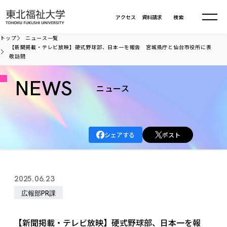
本文へ移動
アクセス
資料請求
検索
トップ
ニュース一覧
【新聞掲載・テレビ放映】硬式野球部、日本一を報告 宮城県庁と仙台市役所に表
敬訪問
大学について
NEWS
ニュース
学部・大学院
大学についてTOP
大学理念
入試情報
学部・大学院TOP
大学理念
シェアする
ポスト
大学の概要
総合福祉学部
進路・就職
東北福祉大学の想い
入試情報TOP
大学の概要
総合福祉学部
建学の精神・教育の理念
大学の取り組み
共生まちづくり学部
2025.06.23
大学の歩み
入学試験
課外活動
学長室の窓
社会福祉学科
進路・就職 TOP
大学の取り組み
共生まちづくり学部
広報部PR課
学生・教職員・卒業生数
情報公開
教育方針
福祉心理学科
教育学部
社会連携・研究
デジタルパンフ
学則
共生まちづくり学科
情報公開
就職状況
国際交流
各種方針
福祉行政学科
課外活動 TOP
教育学部
【新聞掲載・テレビ放映】硬式野球部、日本一を報
カリキュラム編成ガイドライン