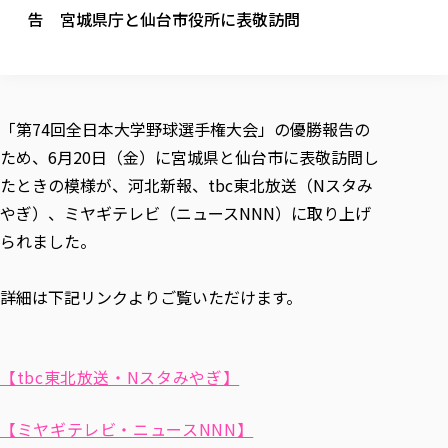
校歌の歴史
健康科学部
寄附行為
告 宮城県庁と仙台市役所に表敬訪問
進学相談会
本学のシラバスについて
教育学科
取得可能な資格・免許
校章・マーク・カラー
健康科学部
体育会・運動サークル紹介
社会連携・研究
ガバナンス・コード
国際交流TOP
一般事業主行動計画
産業福祉マネジメント学科
寄附の受け入れ
オープンキャンパス
中期事業計画
保健看護学科
東北福祉大学のキャリアサポート
公的資金等の不正使用の防止に関する基本方針
文化会・文化系サークル紹介
関連法人
交換留学生 Exchange students
事業計画／財務・事業報告
生涯教育・キャリア教育
リハビリテーション学科
社会連携・研究 TOP
情報福祉マネジメント学科
東北福祉大学のキャリアサポート
研究活動における不正行為の防止等に関する対応
教職員募集
「第74回全日本大学野球選手権大会」の優勝報告の
採用ご担当者様へ
大学評価
医療経営管理学科
大学指定団体紹介
大学広報誌「TFU Newsletter 東北福祉大学通信」
進路・就職支援
海外留学・研修
ため、6月20日（金）に宮城県と仙台市に表敬訪問し
役員・評議員一覧
仏教専修科
採用ご担当者様へ
東北福祉大学の研究活動
IR情報
生涯教育・キャリア教育TOP
初年次教育（リエゾンゼミⅠ）について
関連法人
東北福祉大学のキャリア教育
たときの模様が、河北新報、tbc東北放送（Nスタみ
在学生の方
キャンパス案内
東北福祉大学の研究活動
学校教育法施行規則第172条の2に基づく情報公開
センター長の挨拶
外国人在学生
リエゾンゼミ・ナビ（テキスト等）
やぎ）、ミヤギテレビ（ニュースNNN）に取り上げ
大学院
在学生の方
東北福祉大学の紀要・リポジトリ
生涯学習・社会人講座
教職課程における情報の公表
求人の受付について
東北福祉大学の研究紹介
卒業生の方
られました。
お役立ち情報（リンク集）
取材について
大学院
東北福祉大学の紀要・リポジトリ
資格取得報奨制度について
Prospective Students
学部・学科等設置計画履行状況報告書
単独学内説明会のご案内
共同研究等をご検討の皆様へ
通信教育部
卒業生の方
産学・産学官連携
放射線モニタリング測定結果（国見キャンパス）
月例TFU実学臨床研究セミナー
総合福祉学研究科 社会福祉学専攻 修士課程
東北福祉大学求人・インターンシップ検索サイト（キャリタスU
研究紀要
よくあるご質問
情報公開規程
詳細は下記リンクよりご覧いただけます。
通信教育部
産学・産学官連携
卒業後のキャリア支援体制
施設利用
学生支援センター国際交流の活動
総合福祉学研究科 社会福祉学専攻 博士課程
教職研究
カリキュラム（学部・大学院）
社会貢献・地域連携活動
特別支援教育研究室
通信制大学院 総合福祉学研究科 社会福祉学専攻 修士課程
在学生による訪問、情報提供へのご協力のお願い
「高齢者のフレイル予防及びデジタルデバイド解消に向けた産官
東北福祉大学のDNA
総合福祉学研究科 福祉心理学専攻 修士課程
東北福祉大学教育・教職センター特別支援教育研究年報一覧
社会貢献・地域連携活動
スタッフ紹介
通信制大学院 総合福祉学研究科 福祉心理学専攻 修士課程
卒業生アンケート
同窓会
高齢者施設特化型モジュラー車いす開発
その他の就学機会
生涯学習・社会人講座
【tbc東北放送・Nスタみやぎ】
教育学研究科 教育学専攻 修士課程
芹沢銈介美術工芸館年報
TFU教育フォーラム
社会貢献への取り組み
在学生インタビュー
学生参加 × 産学官連携 ～ 「行学一如」の実践
東北福祉大学機関リポジトリ
ニュース一覧
社会貢献・地域連携活動報告書
学びの特徴
学内ポータルシステム
自治体・団体等との主な協定
【ミヤギテレビ・ニュースNNN】
東北福祉大学オープンアクセス方針
Universal Passport