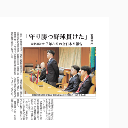
各種社会貢献活動の窓口
学びの特徴
自治体・団体等との主な協定
教員紹介・業績
伝承講座「311『伝える／備える』次世代塾」
ICT教育
研究所について
JICA草の根技術協力事業
初年次教育（リエゾンゼミⅠ）
研究者のご紹介
学びのサポート
被災地の子ども支援活動
実学臨床教育（総合福祉学部のみ履修可能）
学びのサポート
教育実践活動（教育学科学生のみ受講可能）
学費（学部学科）
禅のこころ
授業料減免・奨学金等
宿舎の紹介
学生生活サポート
学生自主活動支援
社会人学生の育児支援（一時預かり）
学生総合補償制度
スポーツ傷害保険