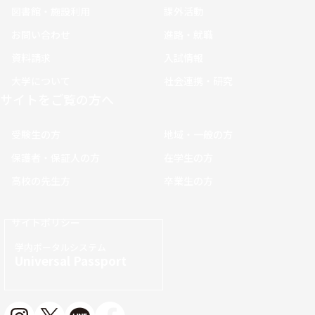
図書館・施設利用
課外活動
お問い合わせ
進路・就職
資料請求
入試情報
大学について
社会連携・研究
サイトをご覧の方へ
受験生の方
地域・一般の方
保護者・保証人の方
在学生の方
高校の先生方
卒業生の方
サイトポリシー
学内ポータルシステム
Universal Passport