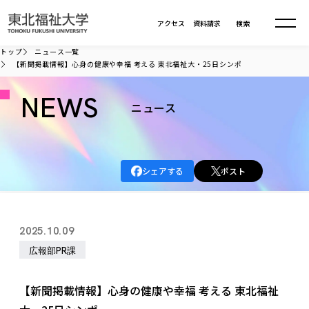
本文へ移動
アクセス
資料請求
検索
トップ
ニュース一覧
【新聞掲載情報】心身の健康や幸福 考える 東北福祉大・25日シンポ
大学について
NEWS
ニュース
学部・大学院
大学についてTOP
大学理念
入試情報
学部・大学院TOP
シェアする
ポスト
大学理念
大学の概要
総合福祉学部
進路・就職
東北福祉大学の想い
入試情報TOP
大学の概要
総合福祉学部
2025.10.09
建学の精神・教育の理念
大学の取り組み
共生まちづくり学部
大学の歩み
入学試験
広報部PR課
課外活動
学長室の窓
社会福祉学科
進路・就職 TOP
大学の取り組み
共生まちづくり学部
学生・教職員・卒業生数
情報公開
教育方針
福祉心理学科
教育学部
社会連携・研究
デジタルパンフ
【新聞掲載情報】心身の健康や幸福 考える 東北福祉
学則
共生まちづくり学科
情報公開
就職状況
国際交流
各種方針
福祉行政学科
課外活動 TOP
教育学部
カリキュラム編成ガイドライン