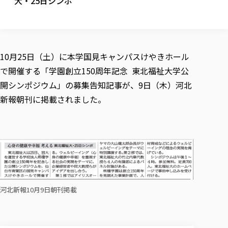
大・25日シンポ
校歌の歴史
健康科学部
寄附行為
進学相談会
本学のシラバスについて
教育学科
取得可能な資格・免許
校章・マーク・カラー
健康科学部
体育会・運動サークル紹介
社会連携・研究
ガバナンス・コード
国際交流TOP
一般事業主行動計画
産業福祉マネジメント学科
寄附の受け入れ
オープンキャンパス
中期事業計画
保健看護学科
東北福祉大学のキャリアサポート
公的資金等の不正使用の防止に関する基本方針
文化会・文化系サークル紹介
関連法人
交換留学生 Exchange students
事業計画／財務・事業報告
生涯教育・キャリア教育
リハビリテーション学科
10月25日（土）に本学国見キャンパスけやきホール
社会連携・研究 TOP
情報福祉マネジメント学科
東北福祉大学のキャリアサポート
研究活動における不正行為の防止等に関する対応
教職員募集
採用ご担当者様へ
で開催する「学園創立150周年記念 東北福祉大学公
大学評価
医療経営管理学科
大学指定団体紹介
大学広報誌「TFU Newsletter 東北福祉大学通信」
進路・就職支援
海外留学・研修
役員・評議員一覧
仏教専修科
採用ご担当者様へ
開シンポジウム」の募集告知記事が、9日（木）河北
東北福祉大学の研究活動
IR情報
生涯教育・キャリア教育TOP
初年次教育（リエゾンゼミⅠ）について
関連法人
東北福祉大学のキャリア教育
在学生の方
キャンパス案内
新報朝刊に掲載されました。
東北福祉大学の研究活動
学校教育法施行規則第172条の2に基づく情報公開
センター長の挨拶
外国人在学生
リエゾンゼミ・ナビ（テキスト等）
大学院
在学生の方
東北福祉大学の紀要・リポジトリ
生涯学習・社会人講座
教職課程における情報の公表
求人の受付について
東北福祉大学の研究紹介
卒業生の方
お役立ち情報（リンク集）
取材について
大学院
東北福祉大学の紀要・リポジトリ
資格取得報奨制度について
Prospective Students
学部・学科等設置計画履行状況報告書
単独学内説明会のご案内
共同研究等をご検討の皆様へ
通信教育部
卒業生の方
産学・産学官連携
放射線モニタリング測定結果（国見キャンパス）
月例TFU実学臨床研究セミナー
総合福祉学研究科 社会福祉学専攻 修士課程
東北福祉大学求人・インターンシップ検索サイト（キャリタスU
研究紀要
よくあるご質問
情報公開規程
通信教育部
産学・産学官連携
卒業後のキャリア支援体制
施設利用
学生支援センター国際交流の活動
総合福祉学研究科 社会福祉学専攻 博士課程
教職研究
カリキュラム（学部・大学院）
社会貢献・地域連携活動
特別支援教育研究室
通信制大学院 総合福祉学研究科 社会福祉学専攻 修士課程
在学生による訪問、情報提供へのご協力のお願い
「高齢者のフレイル予防及びデジタルデバイド解消に向けた産官
東北福祉大学のDNA
総合福祉学研究科 福祉心理学専攻 修士課程
東北福祉大学教育・教職センター特別支援教育研究年報一覧
社会貢献・地域連携活動
スタッフ紹介
通信制大学院 総合福祉学研究科 福祉心理学専攻 修士課程
卒業生アンケート
同窓会
高齢者施設特化型モジュラー車いす開発
その他の就学機会
生涯学習・社会人講座
河北新報10月9日朝刊掲載
教育学研究科 教育学専攻 修士課程
芹沢銈介美術工芸館年報
TFU教育フォーラム
社会貢献への取り組み
在学生インタビュー
学生参加 × 産学官連携 ～ 「行学一如」の実践
東北福祉大学機関リポジトリ
ニュース一覧
社会貢献・地域連携活動報告書
学びの特徴
学内ポータルシステム
自治体・団体等との主な協定
東北福祉大学オープンアクセス方針
Universal Passport