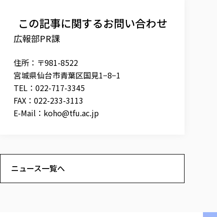
各種社会貢献活動の窓口
学びの特徴
自治体・団体等との主な協定
教員紹介・業績
伝承講座「311『伝える／備える』次世代塾」
この記事に関するお問い合わせ
ICT教育
研究所について
JICA草の根技術協力事業
初年次教育（リエゾンゼミⅠ）
広報部PR課
研究者のご紹介
学びのサポート
被災地の子ども支援活動
実学臨床教育（総合福祉学部のみ履修可能）
学びのサポート
住所：〒981-8522
教育実践活動（教育学科学生のみ受講可能）
学費（学部学科）
宮城県仙台市青葉区国見1−8−1
禅のこころ
授業料減免・奨学金等
TEL：022-717-3345
FAX：022-233-3113
宿舎の紹介
E-Mail：
koho@tfu.ac.jp
学生生活サポート
学生自主活動支援
社会人学生の育児支援（一時預かり）
学生総合補償制度
ニュース一覧へ
スポーツ傷害保険