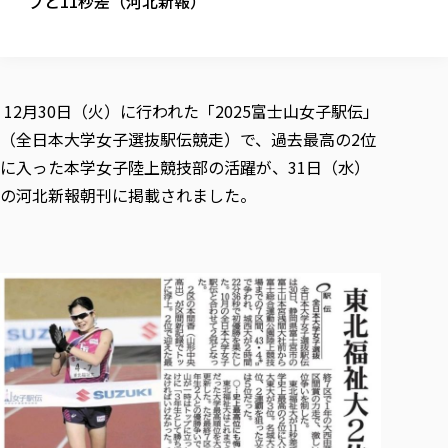
プと11秒差（河北新報）
校歌の歴史
健康科学部
寄附行為
進学相談会
本学のシラバスについて
教育学科
取得可能な資格・免許
校章・マーク・カラー
健康科学部
体育会・運動サークル紹介
社会連携・研究
ガバナンス・コード
国際交流TOP
一般事業主行動計画
産業福祉マネジメント学科
寄附の受け入れ
オープンキャンパス
中期事業計画
保健看護学科
東北福祉大学のキャリアサポート
公的資金等の不正使用の防止に関する基本方針
文化会・文化系サークル紹介
関連法人
交換留学生 Exchange students
事業計画／財務・事業報告
生涯教育・キャリア教育
リハビリテーション学科
12月30日（火）に行われた「2025富士山女子駅伝」
社会連携・研究 TOP
情報福祉マネジメント学科
東北福祉大学のキャリアサポート
研究活動における不正行為の防止等に関する対応
教職員募集
採用ご担当者様へ
（全日本大学女子選抜駅伝競走）で、過去最高の2位
大学評価
医療経営管理学科
大学指定団体紹介
大学広報誌「TFU Newsletter 東北福祉大学通信」
進路・就職支援
海外留学・研修
役員・評議員一覧
仏教専修科
採用ご担当者様へ
に入った本学女子陸上競技部の活躍が、31日（水）
東北福祉大学の研究活動
IR情報
生涯教育・キャリア教育TOP
初年次教育（リエゾンゼミⅠ）について
関連法人
東北福祉大学のキャリア教育
在学生の方
キャンパス案内
の河北新報朝刊に掲載されました。
東北福祉大学の研究活動
学校教育法施行規則第172条の2に基づく情報公開
センター長の挨拶
外国人在学生
リエゾンゼミ・ナビ（テキスト等）
大学院
在学生の方
東北福祉大学の紀要・リポジトリ
生涯学習・社会人講座
教職課程における情報の公表
求人の受付について
東北福祉大学の研究紹介
卒業生の方
お役立ち情報（リンク集）
取材について
大学院
東北福祉大学の紀要・リポジトリ
資格取得報奨制度について
Prospective Students
学部・学科等設置計画履行状況報告書
単独学内説明会のご案内
共同研究等をご検討の皆様へ
通信教育部
卒業生の方
産学・産学官連携
放射線モニタリング測定結果（国見キャンパス）
月例TFU実学臨床研究セミナー
総合福祉学研究科 社会福祉学専攻 修士課程
東北福祉大学求人・インターンシップ検索サイト（キャリタスU
研究紀要
よくあるご質問
情報公開規程
通信教育部
産学・産学官連携
卒業後のキャリア支援体制
施設利用
学生支援センター国際交流の活動
総合福祉学研究科 社会福祉学専攻 博士課程
教職研究
カリキュラム（学部・大学院）
社会貢献・地域連携活動
特別支援教育研究室
通信制大学院 総合福祉学研究科 社会福祉学専攻 修士課程
在学生による訪問、情報提供へのご協力のお願い
「高齢者のフレイル予防及びデジタルデバイド解消に向けた産官
東北福祉大学のDNA
総合福祉学研究科 福祉心理学専攻 修士課程
東北福祉大学教育・教職センター特別支援教育研究年報一覧
社会貢献・地域連携活動
スタッフ紹介
通信制大学院 総合福祉学研究科 福祉心理学専攻 修士課程
卒業生アンケート
同窓会
高齢者施設特化型モジュラー車いす開発
その他の就学機会
生涯学習・社会人講座
教育学研究科 教育学専攻 修士課程
芹沢銈介美術工芸館年報
TFU教育フォーラム
社会貢献への取り組み
在学生インタビュー
学生参加 × 産学官連携 ～ 「行学一如」の実践
東北福祉大学機関リポジトリ
ニュース一覧
社会貢献・地域連携活動報告書
学びの特徴
学内ポータルシステム
自治体・団体等との主な協定
東北福祉大学オープンアクセス方針
Universal Passport