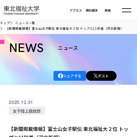
本文へ移動
アクセス
資料請求
検索
トップ
ニュース一覧
【新聞掲載情報】富士山女子駅伝 東北福祉大２位 トップと11秒差（河北新報）
大学について
NEWS
ニュース
学部・大学院
大学についてTOP
大学理念
入試情報
学部・大学院TOP
シェアする
ポスト
大学理念
大学の概要
総合福祉学部
進路・就職
東北福祉大学の想い
入試情報TOP
大学の概要
総合福祉学部
2025.12.31
建学の精神・教育の理念
大学の取り組み
共生まちづくり学部
大学の歩み
入学試験
女子陸上競技部
課外活動
学長室の窓
社会福祉学科
進路・就職 TOP
大学の取り組み
共生まちづくり学部
学生・教職員・卒業生数
情報公開
教育方針
福祉心理学科
教育学部
社会連携・研究
デジタルパンフ
【新聞掲載情報】富士山女子駅伝 東北福祉大２位 トッ
学則
共生まちづくり学科
情報公開
就職状況
国際交流
各種方針
福祉行政学科
課外活動 TOP
教育学部
カリキュラム編成ガイドライン