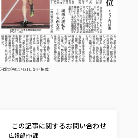
各種社会貢献活動の窓口
学びの特徴
自治体・団体等との主な協定
教員紹介・業績
伝承講座「311『伝える／備える』次世代塾」
ICT教育
研究所について
JICA草の根技術協力事業
初年次教育（リエゾンゼミⅠ）
研究者のご紹介
学びのサポート
被災地の子ども支援活動
実学臨床教育（総合福祉学部のみ履修可能）
学びのサポート
教育実践活動（教育学科学生のみ受講可能）
学費（学部学科）
禅のこころ
授業料減免・奨学金等
宿舎の紹介
河北新報12月31日朝刊掲載
学生生活サポート
学生自主活動支援
社会人学生の育児支援（一時預かり）
学生総合補償制度
スポーツ傷害保険
この記事に関するお問い合わせ
広報部PR課