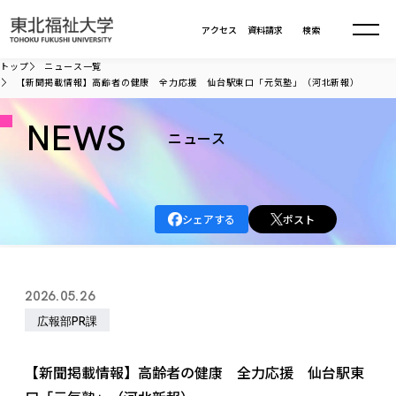
本文へ移動
アクセス
資料請求
検索
トップ
ニュース一覧
【新聞掲載情報】高齢者の健康 全力応援 仙台駅東口「元気塾」（河北新報）
大学について
NEWS
ニュース
学部・大学院
大学についてTOP
大学理念
入試情報
学部・大学院TOP
シェアする
ポスト
大学理念
大学の概要
総合福祉学部
進路・就職
東北福祉大学の想い
入試情報TOP
大学の概要
総合福祉学部
2026.05.26
建学の精神・教育の理念
大学の取り組み
共生まちづくり学部
大学の歩み
入学試験
広報部PR課
課外活動
学長室の窓
社会福祉学科
進路・就職 TOP
大学の取り組み
共生まちづくり学部
学生・教職員・卒業生数
情報公開
教育方針
福祉心理学科
教育学部
社会連携・研究
デジタルパンフ
【新聞掲載情報】高齢者の健康 全力応援 仙台駅東
学則
共生まちづくり学科
情報公開
就職状況
国際交流
各種方針
福祉行政学科
課外活動 TOP
教育学部
カリキュラム編成ガイドライン