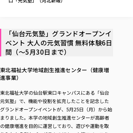
口「元気塾」（河北新報）
校歌の歴史
健康科学部
寄附行為
進学相談会
本学のシラバスについて
教育学科
取得可能な資格・免許
校章・マーク・カラー
健康科学部
体育会・運動サークル紹介
社会連携・研究
ガバナンス・コード
国際交流TOP
一般事業主行動計画
産業福祉マネジメント学科
寄附の受け入れ
オープンキャンパス
中期事業計画
保健看護学科
東北福祉大学のキャリアサポート
公的資金等の不正使用の防止に関する基本方針
文化会・文化系サークル紹介
関連法人
交換留学生 Exchange students
「仙台元気塾」グランドオープンイ
事業計画／財務・事業報告
生涯教育・キャリア教育
リハビリテーション学科
社会連携・研究 TOP
情報福祉マネジメント学科
東北福祉大学のキャリアサポート
研究活動における不正行為の防止等に関する対応
教職員募集
採用ご担当者様へ
ベント 大人の元気習慣 無料体験6日
大学評価
医療経営管理学科
大学指定団体紹介
大学広報誌「TFU Newsletter 東北福祉大学通信」
進路・就職支援
海外留学・研修
役員・評議員一覧
仏教専修科
採用ご担当者様へ
東北福祉大学の研究活動
間（～5月30日まで）
IR情報
生涯教育・キャリア教育TOP
初年次教育（リエゾンゼミⅠ）について
関連法人
東北福祉大学のキャリア教育
在学生の方
キャンパス案内
東北福祉大学の研究活動
学校教育法施行規則第172条の2に基づく情報公開
センター長の挨拶
外国人在学生
リエゾンゼミ・ナビ（テキスト等）
大学院
在学生の方
東北福祉大学の紀要・リポジトリ
生涯学習・社会人講座
教職課程における情報の公表
東北福祉大学地域創生推進センター（健康増
求人の受付について
東北福祉大学の研究紹介
卒業生の方
お役立ち情報（リンク集）
取材について
大学院
東北福祉大学の紀要・リポジトリ
資格取得報奨制度について
進事業）
Prospective Students
学部・学科等設置計画履行状況報告書
単独学内説明会のご案内
共同研究等をご検討の皆様へ
通信教育部
卒業生の方
産学・産学官連携
放射線モニタリング測定結果（国見キャンパス）
月例TFU実学臨床研究セミナー
総合福祉学研究科 社会福祉学専攻 修士課程
東北福祉大学求人・インターンシップ検索サイト（キャリタスU
研究紀要
よくあるご質問
情報公開規程
通信教育部
産学・産学官連携
卒業後のキャリア支援体制
施設利用
東北福祉大学の仙台駅東口キャンパスにある「仙台
学生支援センター国際交流の活動
総合福祉学研究科 社会福祉学専攻 博士課程
教職研究
カリキュラム（学部・大学院）
社会貢献・地域連携活動
特別支援教育研究室
通信制大学院 総合福祉学研究科 社会福祉学専攻 修士課程
在学生による訪問、情報提供へのご協力のお願い
元気塾」で、機能や役割を拡充したことを記念した
「高齢者のフレイル予防及びデジタルデバイド解消に向けた産官
東北福祉大学のDNA
総合福祉学研究科 福祉心理学専攻 修士課程
東北福祉大学教育・教職センター特別支援教育研究年報一覧
社会貢献・地域連携活動
スタッフ紹介
グランドオープンイベントが、5月25日（月）から始
通信制大学院 総合福祉学研究科 福祉心理学専攻 修士課程
卒業生アンケート
同窓会
高齢者施設特化型モジュラー車いす開発
その他の就学機会
生涯学習・社会人講座
教育学研究科 教育学専攻 修士課程
芹沢銈介美術工芸館年報
TFU教育フォーラム
社会貢献への取り組み
在学生インタビュー
まりました。本学の地域創生推進センターが高齢者
学生参加 × 産学官連携 ～ 「行学一如」の実践
東北福祉大学機関リポジトリ
ニュース一覧
の健康増進を目的に運営しており、遊びや運動を取
社会貢献・地域連携活動報告書
学びの特徴
学内ポータルシステム
自治体・団体等との主な協定
東北福祉大学オープンアクセス方針
Universal Passport