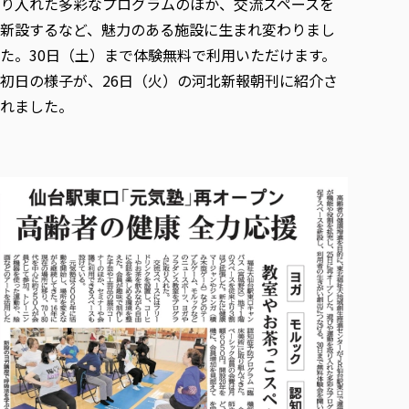
り入れた多彩なプログラムのほか、交流スペースを
各種社会貢献活動の窓口
学びの特徴
自治体・団体等との主な協定
教員紹介・業績
新設するなど、魅力のある施設に生まれ変わりまし
伝承講座「311『伝える／備える』次世代塾」
ICT教育
研究所について
た。30日（土）まで体験無料で利用いただけます。
JICA草の根技術協力事業
初年次教育（リエゾンゼミⅠ）
研究者のご紹介
学びのサポート
初日の様子が、26日（火）の河北新報朝刊に紹介さ
被災地の子ども支援活動
実学臨床教育（総合福祉学部のみ履修可能）
学びのサポート
れました。
教育実践活動（教育学科学生のみ受講可能）
学費（学部学科）
禅のこころ
授業料減免・奨学金等
宿舎の紹介
学生生活サポート
学生自主活動支援
社会人学生の育児支援（一時預かり）
学生総合補償制度
スポーツ傷害保険