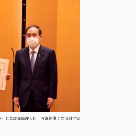
左）と菅義偉総理大臣＝写真提供：文部科学省