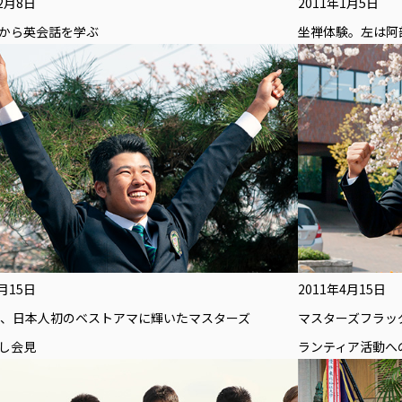
12月8日
2011年1月5日
から英会話を学ぶ
坐禅体験。左は阿
4月15日
2011年4月15日
イ、日本人初のベストアマに輝いたマスターズ
マスターズフラッ
し会見
ランティア活動へ