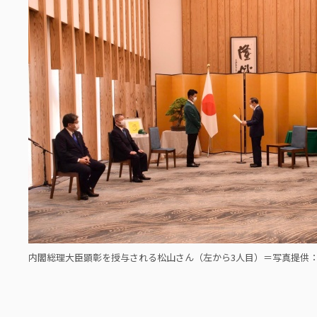
内閣総理大臣顕彰を授与される松山さん（左から3人目）＝写真提供